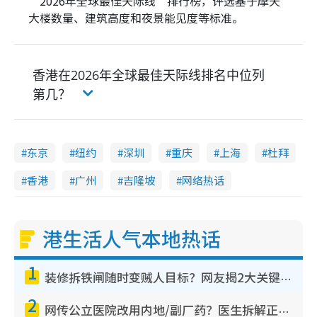
“2026年全球最佳天际线”排行榜，评选基于摩天
大楼数量、建筑高度和夜景能见度等标准。
香港在2026年全球最佳天际线排名中位列
第几？
东京
纽约
深圳
重庆
上海
杜拜
香港
广州
吉隆坡
网络热话
港生活人气本地热话
1
装修拆铁闸随时变贼人目标？网友揭2大关键用途：装新款等于白装？附新旧铁闸分别
2
网传公立医院改用内地/副厂药？医生拆解正副厂分别，揭4类人换药随时出事