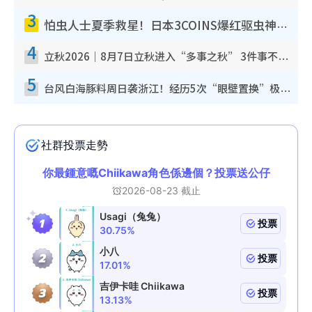
3
怕虫人士夏季救星！日本3COINS爆红驱虫神器$45起 1招“全程免触碰”轻松搞定小强
4
立秋2026｜8月7日立秋进入“多事之秋” 3件事不可做！专家教6招开运 清杂物／钱包纳气接好运
5
台风白海豚料周日袭浙江！经历5次“眼壁置换”极罕见 成登陆内地最长途台风