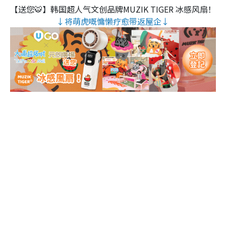
【送您🐯】韩国超人气文创品牌MUZIK TIGER 冰感风扇！
↓将萌虎嘅慵懒疗愈带返屋企↓