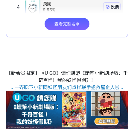
【新会员限定】《U GO》请你睇👹《蜡笔小新剧场版：千
奇百怪！我的妖怪假期》！
↓一齐睇下小新同妖怪朋友们点样联手拯救屋企人啦↓