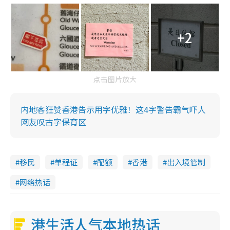
+2
点击图片放大
内地客狂赞香港告示用字优雅！这4字警告霸气吓人
网友叹古字保育区
移民
单程证
配额
香港
出入境管制
网络热话
港生活人气本地热话