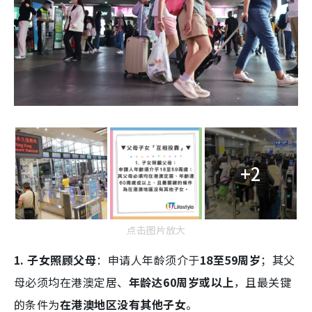
+2
点击图片放大
1. 子女照顾父母
：申请人年龄须介于
18至59周岁
；其父
母必须均在港澳定居、
年龄达60周岁或以上
，且最关键
的条件为
在港澳地区没有其他子女
。