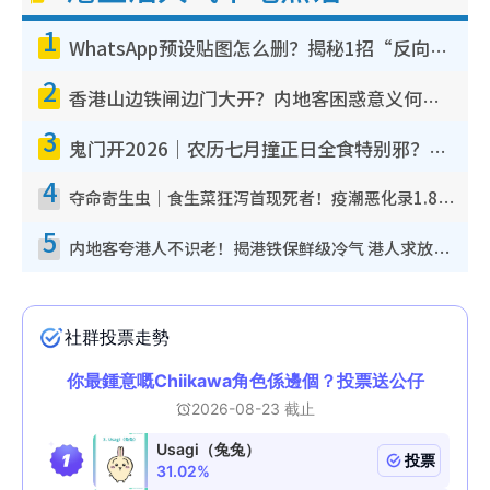
1
WhatsApp预设贴图怎么删？揭秘1招“反向操作”还原简洁界面 附3步实测教程
2
香港山边铁闸边门大开？内地客困惑意义何在！网友神回复：这种叫法理性防御
3
鬼门开2026｜农历七月撞正日全食特别邪？专家警告切忌做一事！揭4大禁忌+2招保平安
4
夺命寄生虫｜食生菜狂泻首现死者！疫潮恶化录1.8万宗病例 揭洗菜3大谬误
5
内地客夸港人不识老！揭港铁保鲜级冷气 港人求放过：别投诉