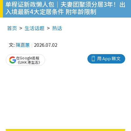
单程证新政懒人包｜夫妻团聚须分居3年！出
入境最新4大定居条件 附年龄限制
首页
生活话题
热话
文:
陳嘉蕙
2026.07.02
在Google追蹤
用 App 睇文
《UHK 港生活》