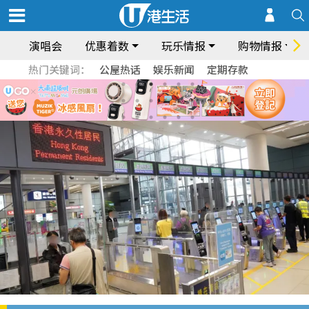
演唱会
优惠着数
玩乐情报
购物情报
热门关键词：
公屋热话
娱乐新闻
定期存款