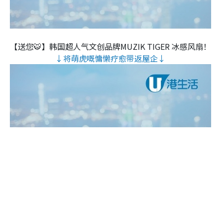
【送您🐯】韩国超人气文创品牌MUZIK TIGER 冰感风扇！
↓将萌虎嘅慵懒疗愈带返屋企↓