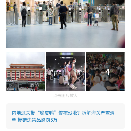
+4
点击图片放大
内地过关带“脆皮鸭”惨被没收？拆解海关严查清
单 带错违禁品恐罚5万