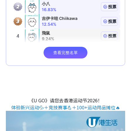
《U GO》请您去香港运动节2026！
体验新兴运动💦＋竞技赛事💪＋100+运动用品摊位🔥