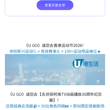
《U GO》请您去香港运动节2026！
体验新兴运动💦＋竞技赛事💪＋100+运动用品摊位🔥
《U GO》请您去【名侦探柯南TV动画播放30周年纪念
展】！
还原经典名场面📹＋30位角色同框📸＋原创限定感谢剧场