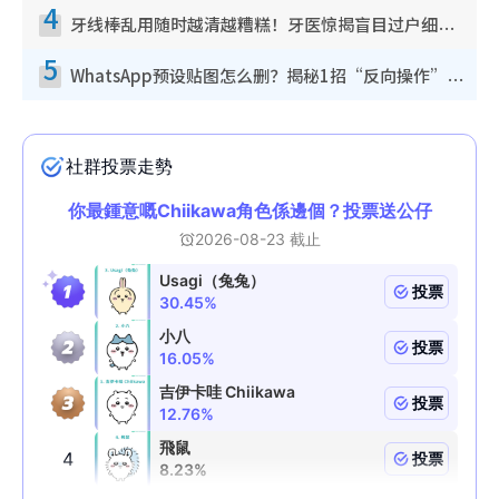
4
牙线棒乱用随时越清越糟糕！牙医惊揭盲目过户细菌恐致蛀牙：这种才是日常真保养
5
WhatsApp预设贴图怎么删？揭秘1招“反向操作”还原简洁界面 附3步实测教程