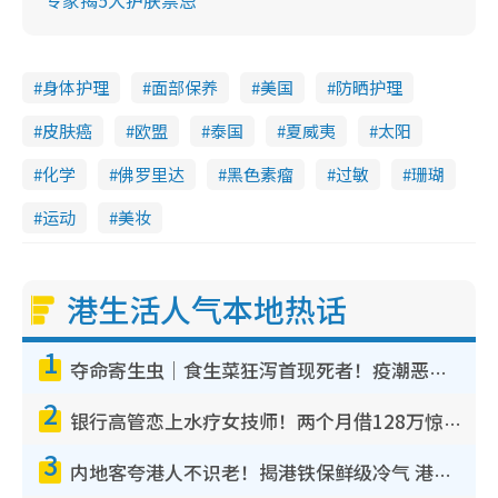
身体护理
面部保养
美国
防晒护理
皮肤癌
欧盟
泰国
夏威夷
太阳
化学
佛罗里达
黑色素瘤
过敏
珊瑚
运动
美妆
港生活人气本地热话
1
夺命寄生虫｜食生菜狂泻首现死者！疫潮恶化录1.8万宗病例 揭洗菜3大谬误
2
银行高管恋上水疗女技师！两个月借128万惊觉“沉船”沉落火海 揭背后疑似邪教操控卖淫
3
内地客夸港人不识老！揭港铁保鲜级冷气 港人求放过：别投诉