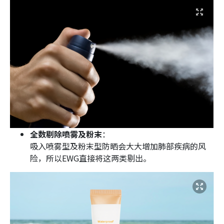
全数剔除喷雾及粉末
：
吸入喷雾型及粉末型防晒会大大增加肺部疾病的风
险，所以EWG直接将这两类剔出。