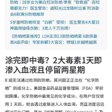
防晒｜28岁女为美白狂涂防晒 惨患“软骨病”连咬
嚼都无力！医生警告：避阳光过龙随时出事 附消委
会6款满分防晒推荐
5岁童喷防晒惊变“白肺”受损！ 医生警告4大夏日
神器用错极伤肺：3类人千万别用！
【防晒喷雾推荐】LDK实测13款防晒喷雾 6款获最
高A级评级！专家拆解3大盲区：喷错1步越喷越黑
涂完即中毒？2大毒素1天即
渗入血液且停留两星期
8 成无法通过检测的防晒，其问题正正出在“化学防
晒”的成分上。美国食品药品监督管理局（FDA）早前
就踢爆，化学防晒中最常见的化学成分，在用户仅仅使
用 1 天后，就会透过皮肤进入人体血液，而且浓度远远
超过安全门槛。其中“纯氧苯酮（Oxybenzone）”及