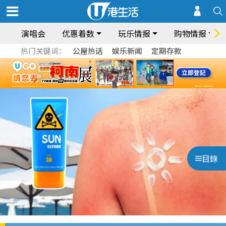
演唱会
优惠着数
玩乐情报
购物情报
热门关键词：
公屋热话
娱乐新闻
定期存款
目錄