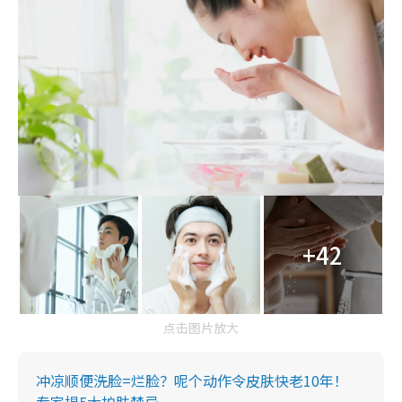
+42
点击图片放大
冲凉顺便洗脸=烂脸？呢个动作令皮肤快老10年！
专家揭5大护肤禁忌