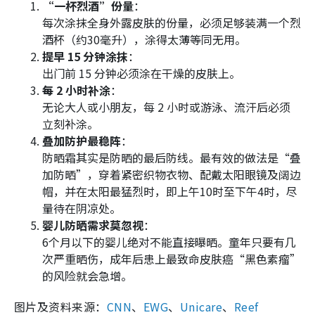
“一杯烈酒”份量
：
每次涂抹全身外露皮肤的份量，必须足够装满一个烈
酒杯（约30毫升），涂得太薄等同无用。
提早 15 分钟涂抹
：
出门前 15 分钟必须涂在干燥的皮肤上。
每 2 小时补涂
：
无论大人或小朋友，每 2 小时或游泳、流汗后必须
立刻补涂。
叠加防护最稳阵
：
防晒霜其实是防晒的最后防线。最有效的做法是“叠
加防晒”，穿着紧密织物衣物、配戴太阳眼镜及阔边
帽，并在太阳最猛烈时，即上午10时至下午4时，尽
量待在阴凉处。
婴儿防晒需求莫忽视
：
6个月以下的婴儿绝对不能直接曝晒。童年只要有几
次严重晒伤，成年后患上最致命皮肤癌“黑色素瘤”
的风险就会急增。
图片及资料来源：
CNN
、
EWG
、
Unicare
、
Reef