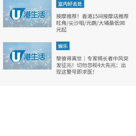
室内好去处
按摩推荐！香港15间按摩店推荐
旺角/尖沙咀/元朗/大埔最低98
元起
娱乐
黎彼得离世｜专家揭长者中风突
发征兆！切勿忽视4大先兆：出
现这警号即求医！