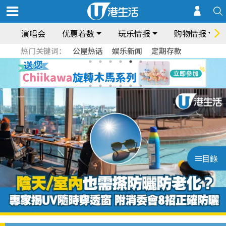
演唱会
优惠着数
玩乐情报
购物情报
热门关键词：
公屋热话
娱乐新闻
定期存款
目錄