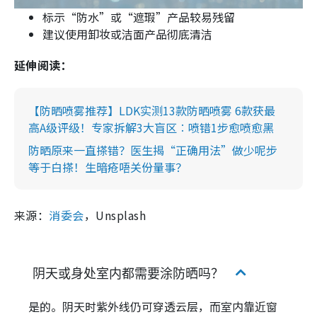
标示“防水”或“遮瑕”产品较易残留
建议使用卸妆或洁面产品彻底清洁
延伸阅读：
【防晒喷雾推荐】LDK实测13款防晒喷雾 6款获最
高A级评级！专家拆解3大盲区︰喷错1步愈喷愈黑
防晒原来一直搽错？医生揭“正确用法”做少呢步
等于白搽！生暗疮唔关份量事？
来源：
消委会
，Unsplash
阴天或身处室内都需要涂防晒吗？
是的。阴天时紫外线仍可穿透云层，而室内靠近窗