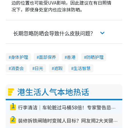
边的位置也可能受UVA影响，因此建议在有日照情
况下，即使身处室内也应涂抹防晒。
长期忽略防晒会导致什么皮肤问题？
身体护理
面部保养
香港
防晒护理
消委会
日光
遮瑕
生活智慧
港生活人气本地热话
1
行李清洁｜车轮脏过马桶58倍！专家警告忌用酒精擦 教1招免脏手除菌
2
装修拆铁闸随时变贼人目标？网友揭2大关键用途：装新款等于白装？附新旧铁闸分别