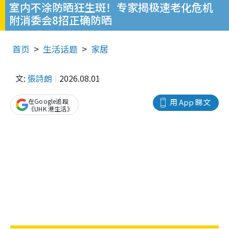
室内不涂防晒狂生斑！专家揭极速老化危机
附消委会8招正确防晒
首页
生活话题
家居
文:
張詩朗
2026.08.01
在Google追蹤
用 App 睇文
《UHK 港生活》