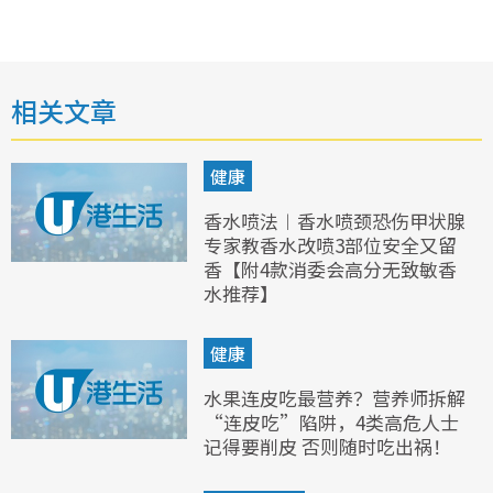
相关文章
健康
香水喷法︱香水喷颈恐伤甲状腺
专家教香水改喷3部位安全又留
香【附4款消委会高分无致敏香
水推荐】
健康
水果连皮吃最营养？营养师拆解
“连皮吃”陷阱，4类高危人士
记得要削皮 否则随时吃出祸！