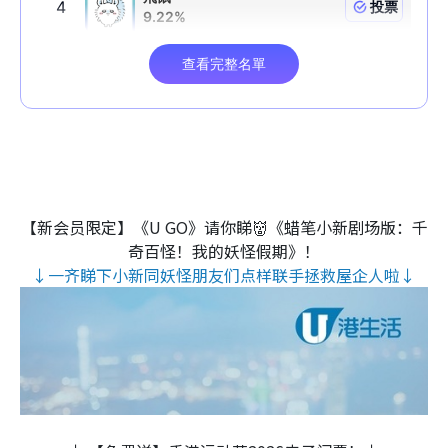
【新会员限定】《U GO》请你睇👹《蜡笔小新剧场版：千
奇百怪！我的妖怪假期》！
↓一齐睇下小新同妖怪朋友们点样联手拯救屋企人啦↓