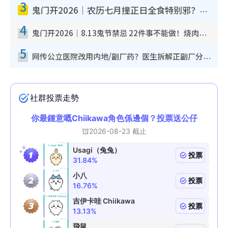
3
鬼门开2026｜农历七月撞正日全食特别邪？专家警告切忌做一事！揭4大禁忌+2招保平安
4
鬼门开2026｜8.13鬼节禁忌 22件事不能做！烧肉、刺身要少食？半夜勿吹口哨/打给个电话
5
网传公立医院改用内地/副厂药？医生拆解正副厂分别，揭4类人换药随时出事