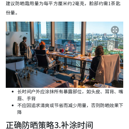
建议防晒霜用量为每平方厘米约2毫克，脸部约需1茶匙
份量。
长时间户外应涂抹所有暴露部位，如头皮、耳背、嘴
唇、手背
不应因追求清爽或节省而减少用量，否则防晒效果下
降
正确防晒策略3.补涂时间