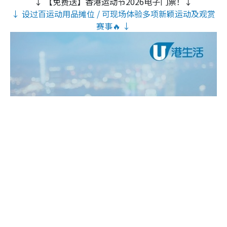
↓ 【免费送】香港运动节2026电子门票！↓
↓ 设过百运动用品摊位 / 可现场体验多项新颖运动及观赏
赛事🔥 ↓