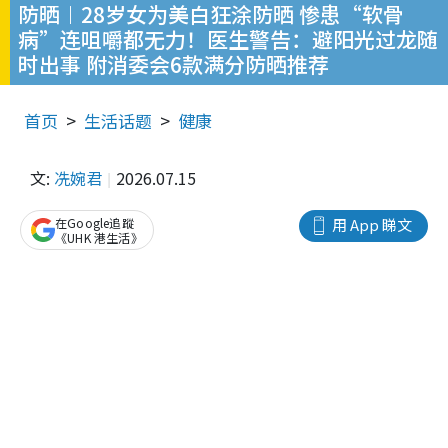
防晒︱28岁女为美白狂涂防晒 惨患“软骨
病”连咀嚼都无力！医生警告：避阳光过龙随
时出事 附消委会6款满分防晒推荐
首页
生活话题
健康
文:
冼婉君
2026.07.15
在Google追蹤
用 App 睇文
《UHK 港生活》