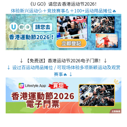
《U GO》请您去香港运动节2026！
体验新兴运动💦＋竞技赛事💪＋100+运动用品摊位🔥
↓ 【免费送】香港运动节2026电子门票！↓
↓ 设过百运动用品摊位 / 可现场体验多项新颖运动及观赏
赛事🔥 ↓