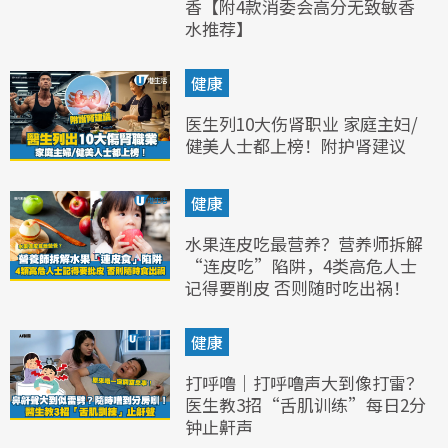
香【附4款消委会高分无致敏香
水推荐】
健康
医生列10大伤肾职业 家庭主妇/
健美人士都上榜！附护肾建议
健康
水果连皮吃最营养？营养师拆解
“连皮吃”陷阱，4类高危人士
记得要削皮 否则随时吃出祸！
健康
打呼噜｜打呼噜声大到像打雷？
医生教3招“舌肌训练”每日2分
钟止鼾声