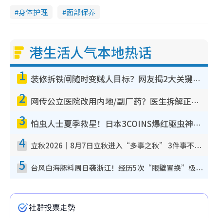
身体护理
面部保养
港生活人气本地热话
1
装修拆铁闸随时变贼人目标？网友揭2大关键用途：装新款等于白装？附新旧铁闸分别
2
网传公立医院改用内地/副厂药？医生拆解正副厂分别，揭4类人换药随时出事
3
怕虫人士夏季救星！日本3COINS爆红驱虫神器$45起 1招“全程免触碰”轻松搞定小强
4
立秋2026｜8月7日立秋进入“多事之秋” 3件事不可做！专家教6招开运 清杂物／钱包纳气接好运
5
台风白海豚料周日袭浙江！经历5次“眼壁置换”极罕见 成登陆内地最长途台风