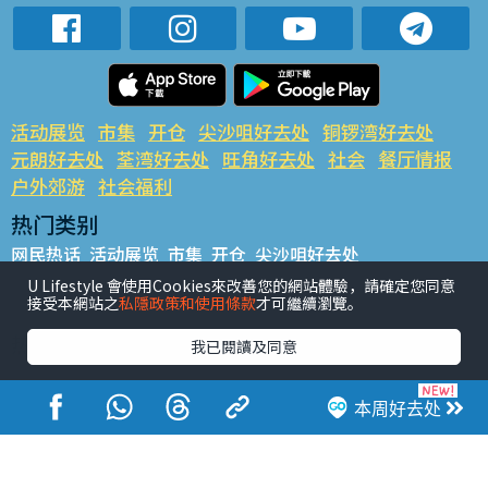
活动展览
市集
开仓
尖沙咀好去处
铜锣湾好去处
元朗好去处
荃湾好去处
旺角好去处
社会
餐厅情报
户外郊游
社会福利
热门类别
网民热话
活动展览
市集
开仓
尖沙咀好去处
铜锣湾好去处
元朗好去处
荃湾好去处
旺角好去处
社会
U Lifestyle 會使用Cookies來改善您的網站體驗，請確定您同意
接受本網站之
私隱政策和使用條款
才可繼續瀏覽。
餐厅情报
户外郊游
热门标签
我已閱讀及同意
#UGO揾好去处
#人气活动推介
#美食社群热话
#亲子玩乐好去处
#ULifestyle应用程式
#限时抢
本周好去处
#UJetso礼物放送
#ULifestyle商户中心
#著数
#网络热话
香港经济日报版权所有©2026