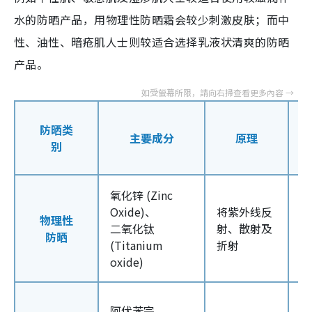
水的防晒产品，用物理性防晒霜会较少刺激皮肤；而中
性、油性、暗疮肌人士则较适合选择乳液状清爽的防晒
产品。
防晒类
主要成分
原理
别
氧化锌 (Zinc
Oxide)、
将紫外线反
性
物理性
二氧化钛
射、散射及
致
防晒
(Titanium
折射
低
oxide)
可
阿伏苯宗