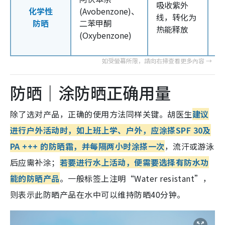
吸收紫外
U
化学性
(Avobenzone)、
线，转化为
U
防晒
二苯甲酮
热能释放
质
(Oxybenzone)
薄
防晒｜涂防晒正确用量
除了选对产品，正确的使用方法同样关键。
胡医生
建议
进行户外活动时，如上班上学、户外，应涂搽SPF 30及
PA +++ 的防晒霜，并每隔两小时涂搽一次
，流汗或游泳
后应需补涂；
若要进行水上活动，便需要选择有防水功
能的防晒产品
。一般标签上注明“Water resistant”，
则表示此防晒产品在水中可以维持防晒40分钟。