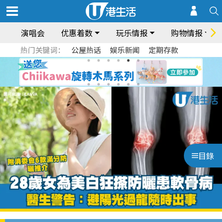
演唱会
优惠着数
玩乐情报
购物情报
热门关键词：
公屋热话
娱乐新闻
定期存款
目錄