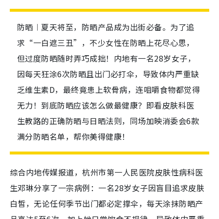
防晒︱夏天将至，防晒产品成为出街必备。为了追
求“一白遮三丑”，不少女性在防晒上花尽心思，
但过度防晒随时弄巧成拙！内地有一名28岁女子，
因每天狂涂6次防晒且出门必打伞，导致体内严重缺
乏维生素D，最终竟患上软骨病，连咀嚼食物都觉得
无力！到底防晒应该怎么做最健康？即看皮肤科医
生教路的正确防晒与日晒法则，同场加映消委会6款
满分防晒名单，帮你美得健康！
综合内地传媒报道，杭州市第一人民医院皮肤性病科医
生邓琳分享了一宗病例：一名28岁女子因盲目追求皮肤
白皙，无论任何季节出门都必定撑伞，每天涂抹防晒产