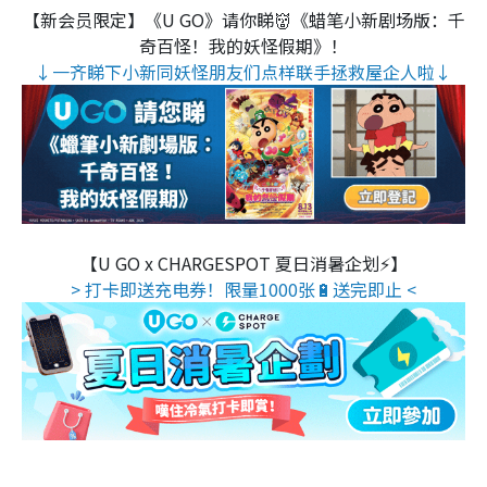
【新会员限定】《U GO》请你睇👹《蜡笔小新剧场版：千
奇百怪！我的妖怪假期》！
↓一齐睇下小新同妖怪朋友们点样联手拯救屋企人啦↓
【U GO x CHARGESPOT 夏日消暑企划⚡】
> 打卡即送充电券！限量1000张🔋送完即止 <