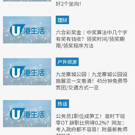
好2个坐向！
理财
六合彩奖金︱中奖算法中几个字
有奖有钱收？领奖时间/领奖期
限/领奖程序方法
户外郊游
九龙寨城公园︱九龙寨城公园设
施展览一文看清！45分钟免费导
赏团/交通方式一览
热话
公务员1职位成笋工！准时下班
零OT 辞职比例得0.2%？网友：
考入政府都不容易！附最新教师