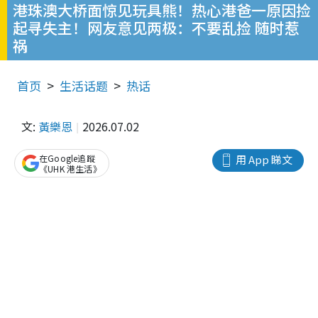
港珠澳大桥面惊见玩具熊！热心港爸一原因捡
起寻失主！网友意见两极：不要乱捡 随时惹
祸
首页
生活话题
热话
文:
黃樂恩
2026.07.02
在Google追蹤
用 App 睇文
《UHK 港生活》