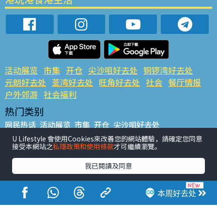
活动展览
市集
开仓
尖沙咀好去处
铜锣湾好去处
元朗好去处
荃湾好去处
旺角好去处
社会
餐厅情报
户外郊游
社会福利
热门类别
网民热话
活动展览
市集
开仓
尖沙咀好去处
铜锣湾好去处
元朗好去处
荃湾好去处
旺角好去处
社会
U Lifestyle 會使用Cookies來改善您的網站體驗，請確定您同意
接受本網站之
私隱政策和使用條款
才可繼續瀏覽。
餐厅情报
户外郊游
热门标签
我已閱讀及同意
#UGO揾好去处
#人气活动推介
#美食社群热话
#亲子玩乐好去处
#ULifestyle应用程式
#限时抢
本周好去处
#UJetso礼物放送
#ULifestyle商户中心
#著数
#网络热话