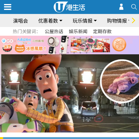
演唱会
优惠着数
玩乐情报
购物情报
热门关键词：
公屋热话
娱乐新闻
定期存款