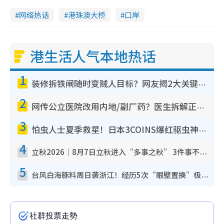
网络热话
港珠澳大桥
口岸
港生活人气本地热话
1
装修拆铁闸随时变贼人目标？网友揭2大关键用途：装新款等于白装？附新旧铁闸分别
2
网传公立医院改用内地/副厂药？医生拆解正副厂分别，揭4类人换药随时出事
3
怕虫人士夏季救星！日本3COINS爆红驱虫神器$45起 1招“全程免触碰”轻松搞定小强
4
立秋2026｜8月7日立秋进入“多事之秋” 3件事不可做！专家教6招开运 清杂物／钱包纳气接好运
5
台风白海豚料周日袭浙江！经历5次“眼壁置换”极罕见 成登陆内地最长途台风