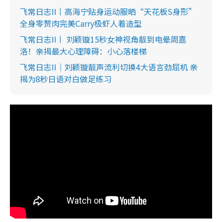
飞常日志II丨高海宁贴身运动服晒“天花板S身形”
全身零赘肉完美Carry极虾人着造型
飞常日志II丨 刘颖镟15秒女神视角靓到电晕周嘉
洛！亲揭最大心理障碍：小心落楼梯
飞常日志II｜刘颖镟靓声流利切换4大语言劲屈机 亲
揭为8秒日语对白做足练习