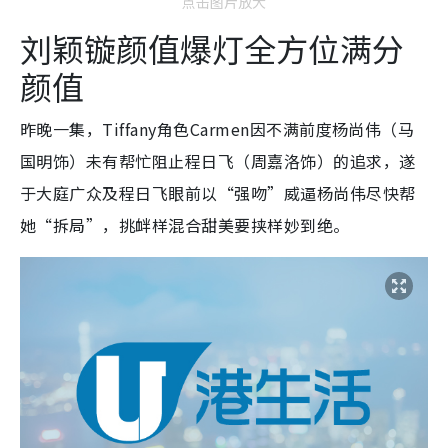
点击图片放大
刘颖镟颜值爆灯全方位满分
颜值
昨晚一集，Tiffany角色Carmen因不满前度杨尚伟（马
国明饰）未有帮忙阻止程日飞（周嘉洛饰）的追求，遂
于大庭广众及程日飞眼前以“强吻”威逼杨尚伟尽快帮
她“拆局”，挑衅样混合甜美要挟样妙到绝。