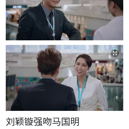
刘颖镟强吻马国明