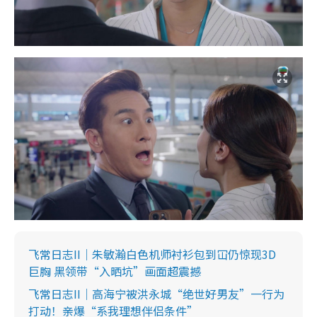
飞常日志II｜朱敏瀚白色机师衬衫包到冚仍惊现3D
巨胸 黑领带“入晒坑”画面超震撼
飞常日志II｜高海宁被洪永城“绝世好男友”一行为
打动！亲爆“系我理想伴侣条件”