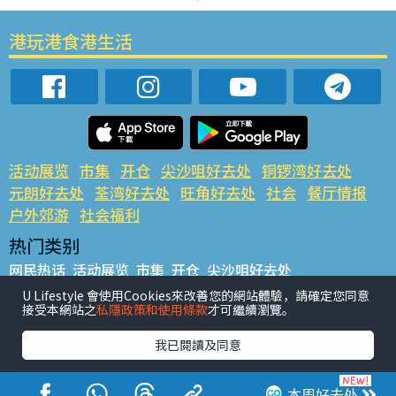
港玩港食港生活
活动展览
市集
开仓
尖沙咀好去处
铜锣湾好去处
元朗好去处
荃湾好去处
旺角好去处
社会
餐厅情报
户外郊游
社会福利
热门类别
网民热话
活动展览
市集
开仓
尖沙咀好去处
铜锣湾好去处
元朗好去处
荃湾好去处
旺角好去处
社会
U Lifestyle 會使用Cookies來改善您的網站體驗，請確定您同意
接受本網站之
私隱政策和使用條款
才可繼續瀏覽。
餐厅情报
户外郊游
热门标签
我已閱讀及同意
#UGO揾好去处
#人气活动推介
#美食社群热话
#亲子玩乐好去处
#ULifestyle应用程式
#限时抢
本周好去处