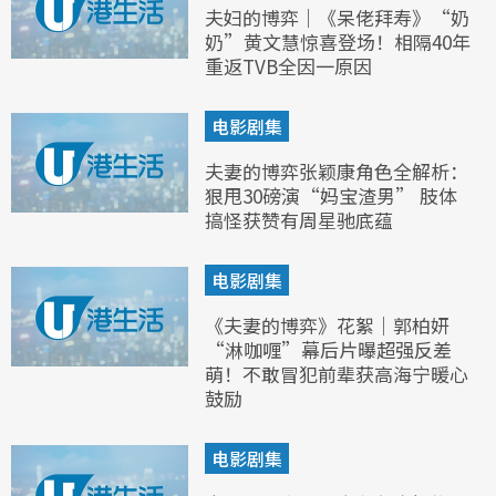
夫妇的博弈｜《呆佬拜寿》“奶
奶”黄文慧惊喜登场！相隔40年
重返TVB全因一原因
电影剧集
夫妻的博弈张颖康角色全解析：
狠甩30磅演“妈宝渣男” 肢体
搞怪获赞有周星驰底蕴
电影剧集
《夫妻的博弈》花絮｜郭柏妍
“淋咖喱”幕后片曝超强反差
萌！不敢冒犯前辈获高海宁暖心
鼓励
电影剧集