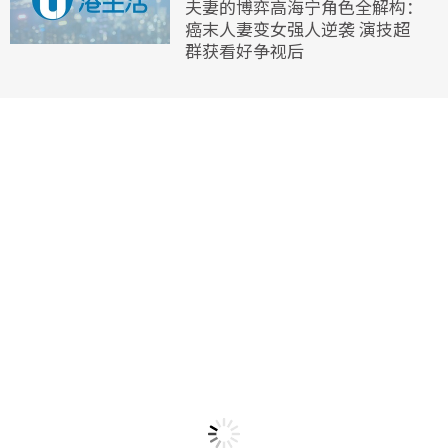
夫妻的博弈高海宁角色全解构：
癌末人妻变女强人逆袭 演技超
群获看好争视后