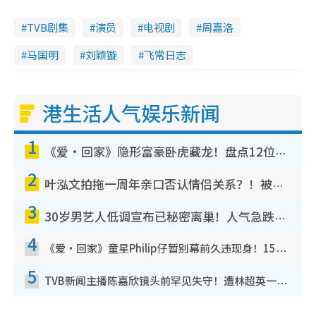
TVB剧集
演员
电视剧
周嘉洛
马国明
刘颖镟
飞常日志
港生活人气娱乐新闻
1
《爱·回家》隐形富豪卧虎藏龙！盘点12位财气逼人的有钱艺人：这位美女3亿身家不愁做
2
叶泓文拍拖一周年亲口否认情侣关系？！被质疑感情造假竟称GM“普通同事”
3
30岁男艺人低调宣布已秘密离巢！人气急跌变失踪人口：“这几年过得并不容易”
4
《爱·回家》童星Philip仔暂别幕前久违现身！15岁近况暴风成长长高变帅气少年
5
TVB新闻主播陈嘉欣镜头前罕见失守！遭林超英一句话突袭吓坏当场大笑