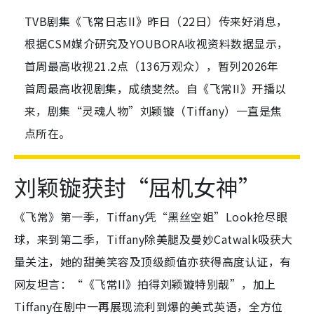
TVB剧集《飞常日志II》昨日（22日）传来好消息，
根据CSM媒介研究及YOUBORA收视资料数据显示，
首周最高收视21.2点（136万观众），暂列2026年
首周最高收视剧集，成绩斐然。自《飞常II》开播以
来，剧集“灵魂人物”刘颖镟（Tiffany）一直是焦
点所在。
刘颖镟获封“屈机女神”
《飞常》第一季，Tiffany凭“黑丝空姐”Look抢尽眼
球，来到第二季，Tiffany除美腿及曼妙Catwalk吸获大
量关注，她的甜美笑容及顶级颜值亦获得高度认证，有
网友坦言：“《飞常II》拍得刘颖镟特别靓”，加上
Tiffany在剧中一再展现流利到爆的美式英语，全方位