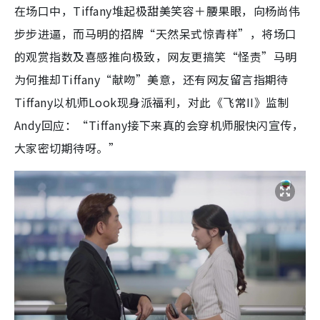
在场口中，Tiffany堆起极甜美笑容＋腰果眼，向杨尚伟
步步进逼，而马明的招牌“天然呆式惊青样”，将场口
的观赏指数及喜感推向极致，网友更搞笑“怪责”马明
为何推却Tiffany“献吻”美意，还有网友留言指期待
Tiffany以机师Look现身派福利，对此《飞常II》监制
Andy回应：“Tiffany接下来真的会穿机师服快闪宣传，
大家密切期待呀。”