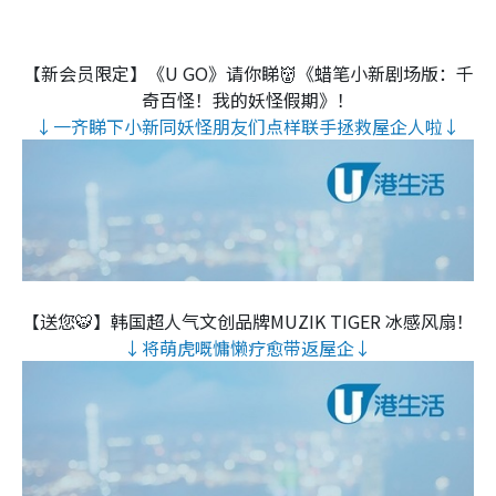
【新会员限定】《U GO》请你睇👹《蜡笔小新剧场版：千
奇百怪！我的妖怪假期》！
↓一齐睇下小新同妖怪朋友们点样联手拯救屋企人啦↓
【送您🐯】韩国超人气文创品牌MUZIK TIGER 冰感风扇！
↓将萌虎嘅慵懒疗愈带返屋企↓