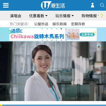
演唱会
优惠着数
玩乐情报
购物情报
热门关键词：
公屋热话
娱乐新闻
定期存款