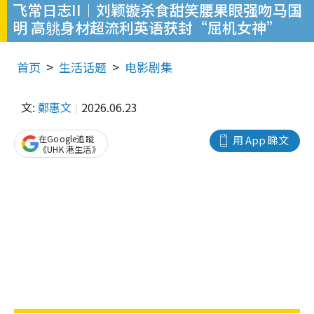
飞常日志II︱刘颖镟杀食甜笑腰果眼强吻马国
明 高䠷身材超流利英语获封“屈机女神”
首页
生活话题
电影剧集
文:
鄭惠文
2026.06.23
在Google追蹤
用 App 睇文
《UHK 港生活》