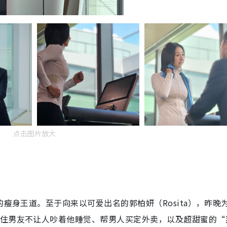
点击图片放大
的瘦身王道。至于向来以可爱出名的郭柏妍（Rosita），昨晚
护住男友不让人吵着他睡觉、帮男人买定外卖，以及超甜蜜的“