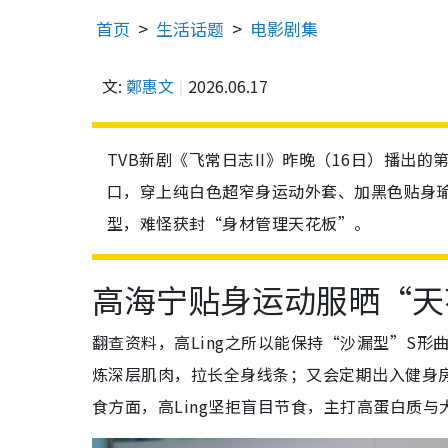
首页
生活话题
电影剧集
文:
鄭惠文
2026.06.17
TVB新剧《飞常日志II》昨晚（16日）播出的
口，穿上纯白色超窄身运动外套、加黑色贴身瑜伽
型，难怪获封“身材管理天花板”。
高海宁贴身运动服晒“天
翻查资料，高Ling之所以能保持“沙漏型”S
炼深层肌肉，拉长全身线条；又会定期出入健身
食方面，高Ling坚拒盲目节食，主打高蛋白质