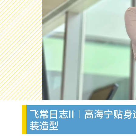
飞常日志II︱高海宁贴身
装造型