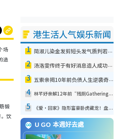
港生活人气娱乐新闻
1
个场
简淑儿染金发剪短头发气质判若两人！吓坏老公麦大力都认不出：“你做什么？”
的造
2
汤洛雯传终于有好消息造人成功！两大细节曝孕味极浓引猜测：大肚婆先会咁！
3
五索亲揭10年前负债人生逆袭奇迹！全靠去一地方转运后即遇上马先生
4
林芊妤亲解12年前“残厕Gathering”真相！高层解约一句话重创尊严，至今拒返TVB
5
筋锻
《爱·回家》隐形富豪卧虎藏龙！盘点12位财气逼人的有钱艺人：这位美女3亿身家不愁做
臀。饮
U GO 本週好去處