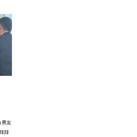
为男友
拜拜