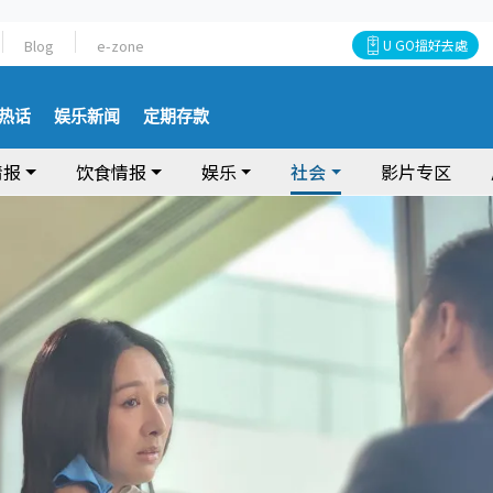
Blog
e-zone
U GO搵好去處
热话
娱乐新闻
定期存款
情报
饮食情报
娱乐
社会
影片专区