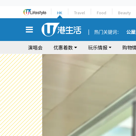
HK
Travel
Food
Beauty
热门关键词：
公屋
演唱会
优惠着数
玩乐情报
购物