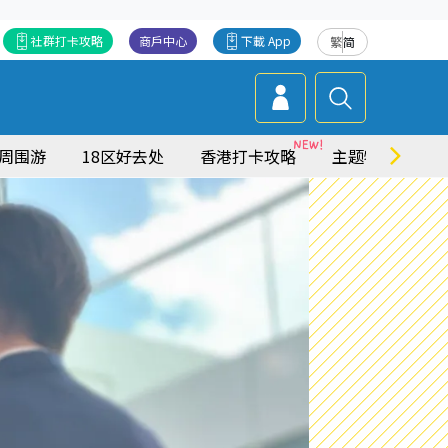
社群打卡攻略
商戶中心
下載 App
繁
简
周围游
18区好去处
香港打卡攻略
主题特集