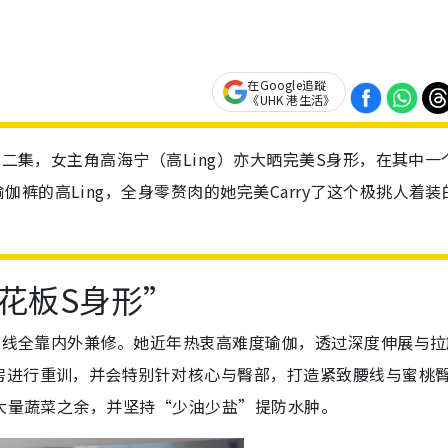
在Google追蹤
《UHK 港生活》
第二集，女主角高海宁（高Ling）亦大晒完美S身形，在其中一
裤的高Ling，全身零赘肉的她完美Carry了这个极挑人着装
花板S身形”
形曲线全靠内外兼修。她近年热衷高难度瑜伽，透过深度伸展与拉
房进行重训，并会特别针对核心与臀部，打造紧致腰线与蜜桃
与大量蔬菜之余，并坚持“少油少盐”提防水肿。