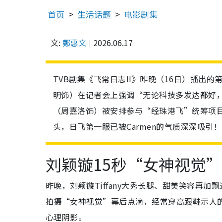
首页
生活话题
电影剧集
文:
鄭惠文
2026.06.17
TVB剧集《飞常日志II》昨晚（16日）播出
明饰）在记者会上强调“无论科技多发达都好
（周嘉洛饰）被安排参与“经珠港飞”统筹项目
头，日飞第一眼已被Carmen的气质深深吸引！
刘颖镟15秒“女神视觉”
昨晚，刘颖镟Tiffany大秀长腿、甜美笑容再
拍摄“女神视觉”幕后点滴，经常穿高跟鞋示人的T
心理阴影。