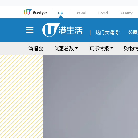
HK
Travel
Food
Beauty
热门关键词：
公屋
演唱会
优惠着数
玩乐情报
购物