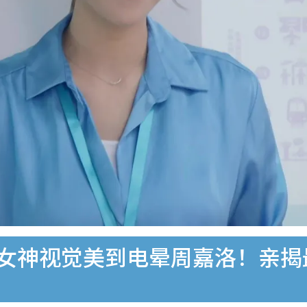
5秒女神视觉美到电晕周嘉洛！亲