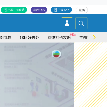
社群打卡攻略
商戶中心
下載 App
繁
简
周围游
18区好去处
香港打卡攻略
主题特集