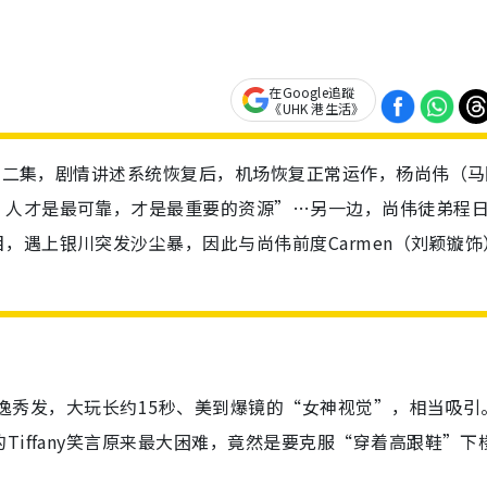
在Google追蹤
《UHK 港生活》
的第二集，剧情讲述系统恢复后，机场恢复正常运作，杨尚伟（马
，人才是最可靠，才是最重要的资源”…另一边，尚伟徒弟程
，遇上银川突发沙尘暴，因此与尚伟前度Carmen（刘颖镟饰
加飘逸秀发，大玩长约15秒、美到爆镜的“女神视觉”，相当吸引
iffany笑言原来最大困难，竟然是要克服“穿着高跟鞋”下