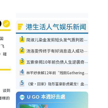
港生活人气娱乐新闻
1
国
简淑儿染金发剪短头发气质判若两人！吓坏老公麦大力都认不出：“你做什么？”
日飞
2
汤洛雯传终于有好消息造人成功！两大细节曝孕味极浓引猜测：大肚婆先会咁！
）碰
3
五索亲揭10年前负债人生逆袭奇迹！全靠去一地方转运后即遇上马先生
4
林芊妤亲解12年前“残厕Gathering”真相！高层解约一句话重创尊严，至今拒返TVB
5
《爱·回家》隐形富豪卧虎藏龙！盘点12位财气逼人的有钱艺人：这位美女3亿身家不愁做
。谈到
U GO 本週好去處
楼梯的