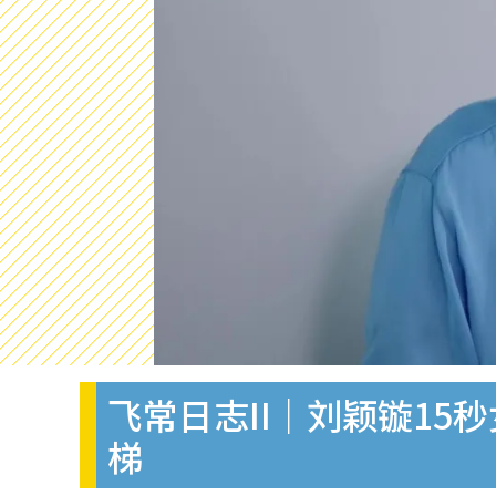
飞常日志II｜刘颖镟1
梯