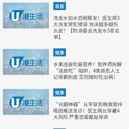
家居
洗发水加水恐致脱发！医生揭3
大洗发常犯错误 泡沫越多越伤
头皮？【附消委会洗发水5星名
单】
健康
水果连皮吃最营养？营养师拆解
“连皮吃”陷阱，4类高危人士
记得要削皮 否则随时吃出祸！
健康
“光腿神器”从早穿到晚竟致呼
吸困难送急诊！医生揭长穿藏4
大风险 严重恐需截趾保命