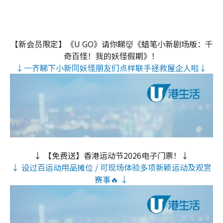
【新会员限定】《U GO》请你睇👹《蜡笔小新剧场版：千
奇百怪！我的妖怪假期》！
↓一齐睇下小新同妖怪朋友们点样联手拯救屋企人啦↓
↓ 【免费送】香港运动节2026电子门票！↓
↓ 设过百运动用品摊位 / 可现场体验多项新颖运动及观赏
赛事🔥 ↓