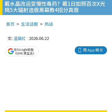
戴水晶改运变慢性毒药？戴1日如照百次X光
揭5大辐射造假黑幕教4招分真假
首页
生活话题
热话
文:
溫藹紅
2026.06.22
在Google追蹤
用 App 睇文
《UHK 港生活》