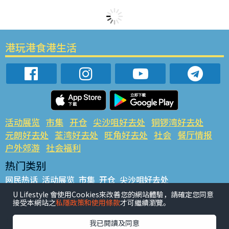
港玩港食港生活
活动展览
市集
开仓
尖沙咀好去处
铜锣湾好去处
元朗好去处
荃湾好去处
旺角好去处
社会
餐厅情报
户外郊游
社会福利
热门类别
网民热话
活动展览
市集
开仓
尖沙咀好去处
铜锣湾好去处
元朗好去处
荃湾好去处
旺角好去处
社会
U Lifestyle 會使用Cookies來改善您的網站體驗，請確定您同意
接受本網站之
私隱政策和使用條款
才可繼續瀏覽。
餐厅情报
户外郊游
热门标签
我已閱讀及同意