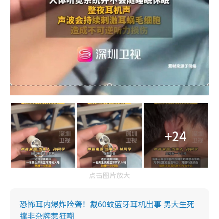
+24
点击图片放大
恐怖耳内爆炸险聋！戴60蚊蓝牙耳机出事 男大生死
撑非杂牌惹狂嘲