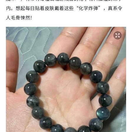
内。想起每日贴着皮肤戴着这些“化学炸弹”，真系令
人毛骨悚然！