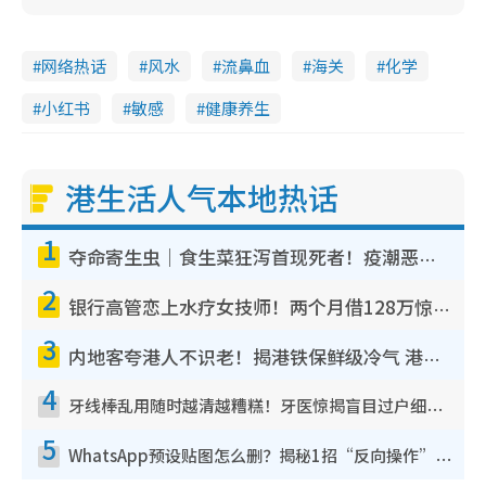
网络热话
风水
流鼻血
海关
化学
小红书
敏感
健康养生
港生活人气本地热话
1
夺命寄生虫｜食生菜狂泻首现死者！疫潮恶化录1.8万宗病例 揭洗菜3大谬误
2
银行高管恋上水疗女技师！两个月借128万惊觉“沉船”沉落火海 揭背后疑似邪教操控卖淫
3
内地客夸港人不识老！揭港铁保鲜级冷气 港人求放过：别投诉
4
牙线棒乱用随时越清越糟糕！牙医惊揭盲目过户细菌恐致蛀牙：这种才是日常真保养
5
WhatsApp预设贴图怎么删？揭秘1招“反向操作”还原简洁界面 附3步实测教程