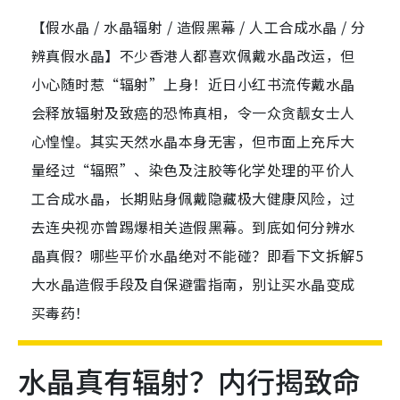
【假水晶 / 水晶辐射 / 造假黑幕 / 人工合成水晶 / 分
辨真假水晶】不少香港人都喜欢佩戴水晶改运，但
小心随时惹“辐射”上身！近日小红书流传戴水晶
会释放辐射及致癌的恐怖真相，令一众贪靓女士人
心惶惶。其实天然水晶本身无害，但市面上充斥大
量经过“辐照”、染色及注胶等化学处理的平价人
工合成水晶，长期贴身佩戴隐藏极大健康风险，过
去连央视亦曾踢爆相关造假黑幕。到底如何分辨水
晶真假？哪些平价水晶绝对不能碰？即看下文拆解5
大水晶造假手段及自保避雷指南，别让买水晶变成
买毒药！
水晶真有辐射？内行揭致命