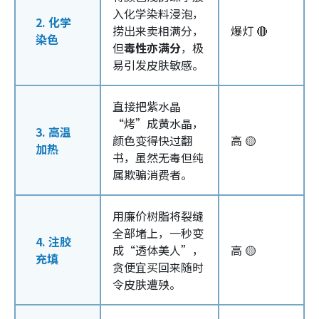
入化学染料浸泡，
2. 化学
捞出来卖相满分，
爆灯 🔴
染色
但
毒性亦满分
，极
易引发皮肤敏感。
直接把紫水晶
“烤”成黄水晶，
3. 高温
颜色变得快过翻
高 🟡
加热
书，虽然无毒但纯
属欺骗消费者。
用廉价树脂将裂缝
全部堵上，一秒变
4. 注胶
成“透体美人”，
高 🟡
充填
贪便宜买回来随时
令皮肤遭殃。