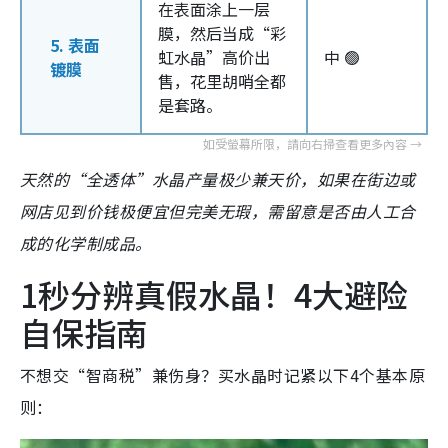
在表面涂上一层
膜，然后当成“彩
5. 表面
虹水晶”高价出
中 🟢
镀膜
售，花里胡哨全都
是套路。
天然的“全透体”水晶产量极少兼天价，如果在街边或
网店见到价钱极便宜但完美无瑕，需留意是否由人工合
成的化学制成品。
1秒分辨真假水晶！4大避险
自保指南
不想交“智商税”兼伤身？买水晶时记紧以下4个基本原
则：