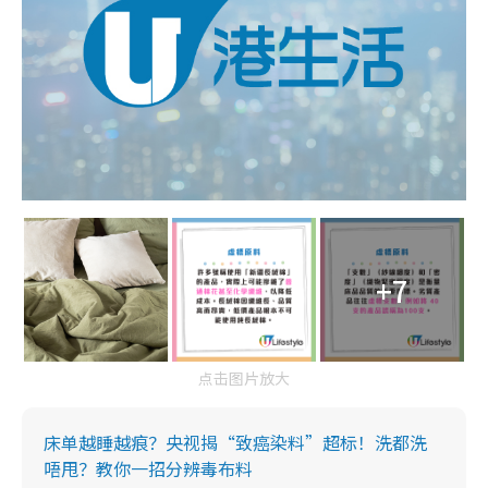
+7
点击图片放大
床单越睡越痕？央视揭“致癌染料”超标！洗都洗
唔甩？教你一招分辨毒布料