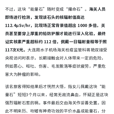
不过，这块“能量石”随时变成“攞命石”。
海关人员
即场进行检测，发现该石头的核辐射值高达
112.4μSv/hr，比现场正常背景值超出 1000 多倍。关
员甚至要穿上厚重的铅防护服才能进行深入化验，最终
证实核素严重超标约 112 倍，佩戴一日辐射量相等于照
117次X光。
大连周水子机场海关检疫监管科蒋艳双接受
央视访问时表示，
长期接触会对人体带来一定的危险，
例如恶心、呕吐、伤害、毛发脱落等症状疲劳，严重危
害大为肿瘤的影响。
该名旅客得知结果后才恍然大悟，指女儿佩戴这块“能
量石”短短3个月以来，经常无故流鼻血，怀疑正是这块
强烈辐射石惹的祸。事件最后交由海关作妥善处置。因
此不明来历、吹嘘有神奇功效的平价水晶或能量石，分