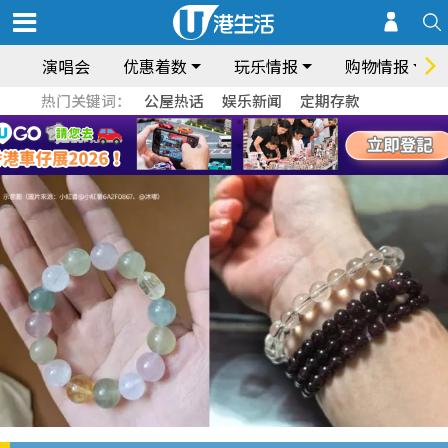
演唱会
优惠着数
玩乐情报
购物情报
热门关键词：
公屋热话
娱乐新闻
定期存款