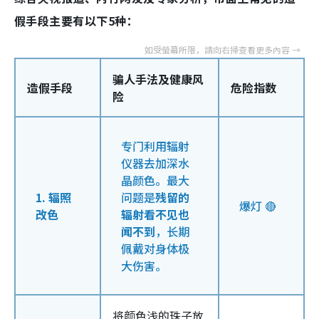
假手段主要有以下5种：
骗人手法及健康风
造假手段
危险指数
险
专门利用辐射
仪器去加深水
晶颜色。最大
1. 辐照
问题是
残留的
爆灯 🔴
改色
辐射看不见也
闻不到
，长期
佩戴对身体极
大伤害。
将颜色浅的珠子放