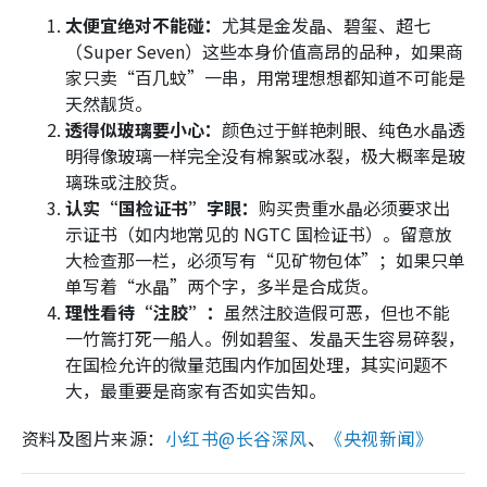
太便宜绝对不能碰：
尤其是金发晶、碧玺、超七
（Super Seven）这些本身价值高昂的品种，如果商
家只卖“百几蚊”一串，用常理想想都知道不可能是
天然靓货。
透得似玻璃要小心：
颜色过于鲜艳刺眼、纯色水晶透
明得像玻璃一样完全没有棉絮或冰裂，极大概率是玻
璃珠或注胶货。
认实“国检证书”字眼：
购买贵重水晶必须要求出
示证书（如内地常见的 NGTC 国检证书）。留意放
大检查那一栏，必须写有“见矿物包体”；如果只单
单写着“水晶”两个字，多半是合成货。
理性看待“注胶”：
虽然注胶造假可恶，但也不能
一竹篙打死一船人。例如碧玺、发晶天生容易碎裂，
在国检允许的微量范围内作加固处理，其实问题不
大，最重要是商家有否如实告知。
资料及图片来源：
小红书@长谷深风
、
《央视新闻》