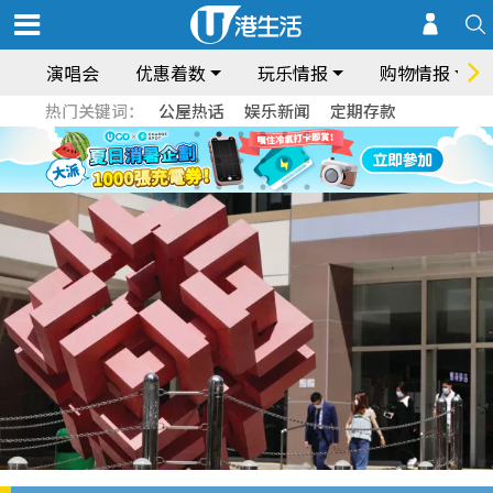
演唱会
优惠着数
玩乐情报
购物情报
热门关键词：
公屋热话
娱乐新闻
定期存款