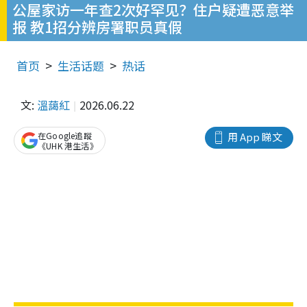
公屋家访一年查2次好罕见？住户疑遭恶意举
报 教1招分辨房署职员真假
首页
生活话题
热话
文:
溫藹紅
2026.06.22
在Google追蹤
用 App 睇文
《UHK 港生活》