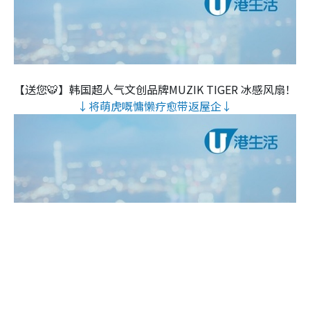
【送您🐯】韩国超人气文创品牌MUZIK TIGER 冰感风扇！
↓将萌虎嘅慵懒疗愈带返屋企↓