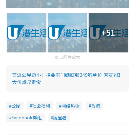
+51
点击图片放大
首派公屋嫌小！拒要屯门蝴蝶邨249呎单位 网友列3
大优点叹走宝
公屋
社会福利
网络热话
香港
Facebook群组
房屋署