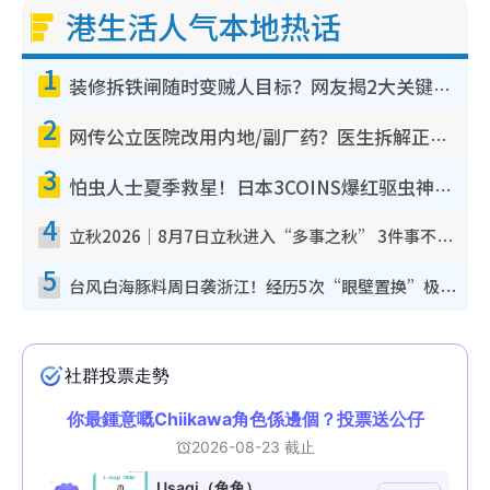
港生活人气本地热话
1
装修拆铁闸随时变贼人目标？网友揭2大关键用途：装新款等于白装？附新旧铁闸分别
2
网传公立医院改用内地/副厂药？医生拆解正副厂分别，揭4类人换药随时出事
3
怕虫人士夏季救星！日本3COINS爆红驱虫神器$45起 1招“全程免触碰”轻松搞定小强
4
立秋2026｜8月7日立秋进入“多事之秋” 3件事不可做！专家教6招开运 清杂物／钱包纳气接好运
5
台风白海豚料周日袭浙江！经历5次“眼壁置换”极罕见 成登陆内地最长途台风