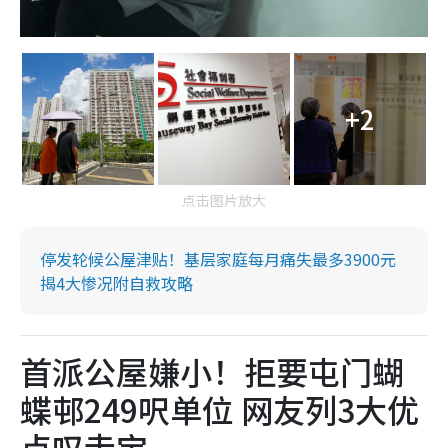
+2
点击图片放大
停发轮候公屋津贴！基层家庭每月痛失最多3900元
揭4大惨况附自救攻略
首派公屋嫌小！拒要屯门蝴
蝶邨249呎单位 网友列3大优
点叹走宝