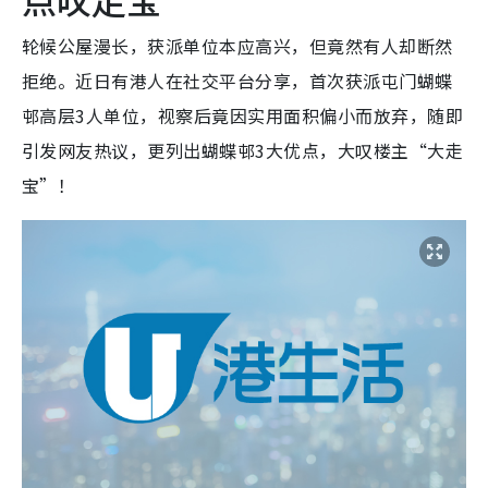
轮候公屋漫长，获派单位本应高兴，但竟然有人却断然
拒绝。近日有港人在社交平台分享，首次获派屯门蝴蝶
邨高层3人单位，视察后竟因实用面积偏小而放弃，随即
引发网友热议，更列出蝴蝶邨3大优点，大叹楼主“大走
宝”！