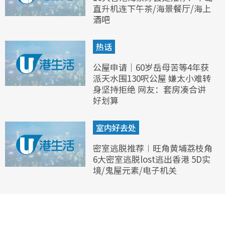
直升机连下午茶/海景餐厅/海上
酒吧
热话
公屋申请｜60岁岳母苦等4年获
派天水围130呎公屋 嫌太小难转
身坚持拒绝 网友：套房凑合讲
好划算
室内好去处
密室逃脱推荐︱旺角黄埔荔枝角
6大密室逃脱lost逃出香港 5D实
境/鬼屋元素/电子机关