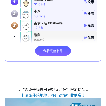
↓“森境奇缘夏日异想寻龙记”限定精品↓
↓漫游秘境地垫、多用途旅行收纳袋↓