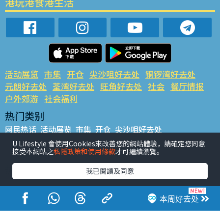
港玩港食港生活
活动展览
市集
开仓
尖沙咀好去处
铜锣湾好去处
元朗好去处
荃湾好去处
旺角好去处
社会
餐厅情报
户外郊游
社会福利
热门类别
网民热话
活动展览
市集
开仓
尖沙咀好去处
铜锣湾好去处
元朗好去处
荃湾好去处
旺角好去处
社会
U Lifestyle 會使用Cookies來改善您的網站體驗，請確定您同意
接受本網站之
私隱政策和使用條款
才可繼續瀏覽。
餐厅情报
户外郊游
热门标签
我已閱讀及同意
#UGO揾好去处
#人气活动推介
#美食社群热话
#亲子玩乐好去处
#ULifestyle应用程式
#限时抢
本周好去处
#UJetso礼物放送
#ULifestyle商户中心
#著数
#网络热话