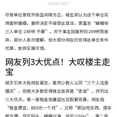
点击图片放大
尽管单位景观开扬且间隔方正，楼主却认为这个单位实
用面积偏细，最终决定不接受此首派，更直言“蝴蝶邨
三人单位 249呎 不要”。对于事主因面积仅249呎而放
弃，部分人表示理解，但大部分网友仍觉得此单位条件
优厚，放弃实属可惜。
网友列3大优点！大叹楼主走
宝
帖文引来大批网友留言，虽然少数人认同“三个人住是
细点”，但绝大多数觉得楼主放弃是“走宝”，并列出
三大优点。第一是租金低廉且社区配套完善，网友指
“租金便宜，800元一个月”，又称“那边吃东西、搭车
都方便，邻近码头，蝴蝶沙滩，还可以bbq”。第二是