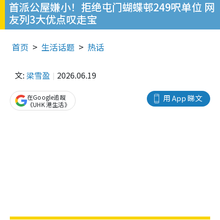
首派公屋嫌小！拒绝屯门蝴蝶邨249呎单位 网
友列3大优点叹走宝
首页
生活话题
热话
文:
梁雪盈
2026.06.19
在Google追蹤
用 App 睇文
《UHK 港生活》