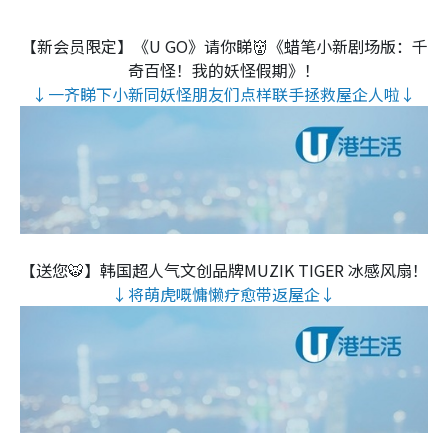
【新会员限定】《U GO》请你睇👹《蜡笔小新剧场版：千
奇百怪！我的妖怪假期》！
↓一齐睇下小新同妖怪朋友们点样联手拯救屋企人啦↓
【送您🐯】韩国超人气文创品牌MUZIK TIGER 冰感风扇！
↓将萌虎嘅慵懒疗愈带返屋企↓