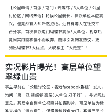
【公屋申请 / 首派 / 屯门 / 蝴蝶邨 / 3人单位 / 公屋
讨论区 / 网络热话】轮候公屋漫长，获派单位本应高
兴，但竟然有人却断然拒绝。近日有港人在社交平
台分享，首次获派屯门蝴蝶邨高层3人单位，视察后
竟因实用面积偏小而放弃，随即引发网友热议，更
列出蝴蝶邨3大优点，大叹楼主“大走宝”！
实况影片曝光！高层单位望
翠绿山景
事主早前在“公屋讨论区 - 香港facebook群组”发文，
询问“第一派 蝴蝶邨 高层3人单位 好不好”，寻求网友
意见。其后亲自到单位视察并拍摄影片，可见单位为标
准交楼的“清水房”，保留传统绿色大门。客饭厅呈长