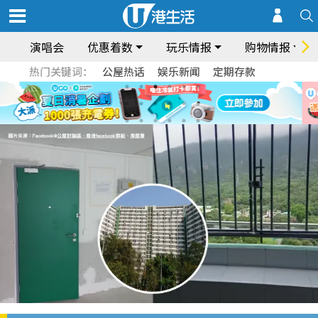
演唱会
优惠着数
玩乐情报
购物情报
热门关键词：
公屋热话
娱乐新闻
定期存款