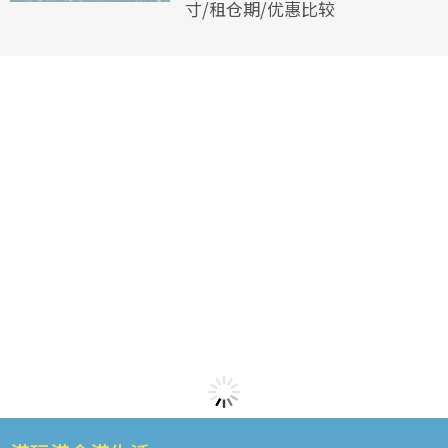
寸/租仓期/优惠比较