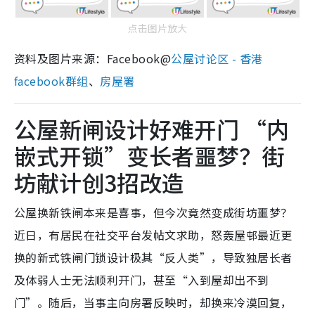
点击图片放大
资料及图片来源：Facebook@
公屋讨论区 - 香港
facebook群组
、
房屋署
公屋新闸设计好难开门 “内
嵌式开锁”变长者噩梦？街
坊献计创3招改造
公屋换新铁闸本来是喜事，但今次竟然变成街坊噩梦？
近日，有居民在社交平台发帖文求助，怒轰屋邨最近更
换的新式铁闸门锁设计极其“反人类”，导致独居长者
及体弱人士无法顺利开门，甚至“入到屋却出不到
门”。随后，当事主向房署反映时，却换来冷漠回复，