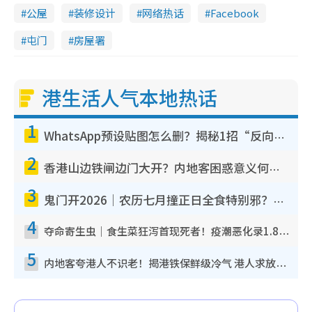
公屋
装修设计
网络热话
Facebook
屯门
房屋署
港生活人气本地热话
1
WhatsApp预设贴图怎么删？揭秘1招“反向操作”还原简洁界面 附3步实测教程
2
香港山边铁闸边门大开？内地客困惑意义何在！网友神回复：这种叫法理性防御
3
鬼门开2026｜农历七月撞正日全食特别邪？专家警告切忌做一事！揭4大禁忌+2招保平安
4
夺命寄生虫｜食生菜狂泻首现死者！疫潮恶化录1.8万宗病例 揭洗菜3大谬误
5
内地客夸港人不识老！揭港铁保鲜级冷气 港人求放过：别投诉