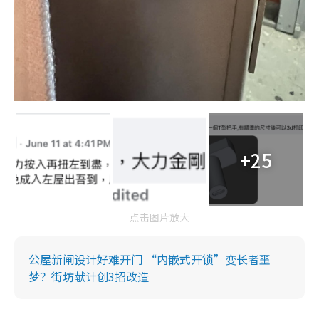
+25
点击图片放大
公屋新闸设计好难开门 “内嵌式开锁”变长者噩
梦？街坊献计创3招改造