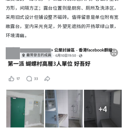
方形，间隔方正；露台位置则是厨房、厕所及洗涤区，
采用旧式设计但铺设整齐磁砖。值得留意是单位附有宽
敞露台，室内采光充足，外望无遮挡的开扬翠绿山景，
环境清幽。
+4