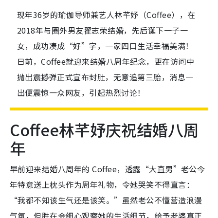
现年36岁的瑜伽导师兼艺人林芊妤（Coffee），在
2018年与圈外男友翟志荣结婚，先后诞下一子一
女，成功凑成“好”字，一家四口生活幸福美满！
日前，Coffee就迎来结婚八周年纪念，更在访问中
抛出震撼弹正式宣布封肚，无意追第三胎，消息一
出便震惊一众网友，引起热烈讨论！
Coffee林芊妤庆祝结婚八周
年
早前迎来结婚八周年的 Coffee，透露“大直男”老公今
年特意送上枕头作为周年礼物，令她哭笑不得直言：
“我都不知该生气还是该笑。”虽然老公不懂营造浪漫
气氛，但胜在会细心观察她的生活细节，给予老婆真正