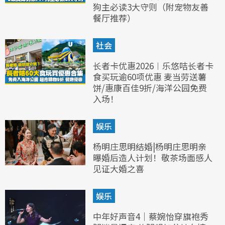
狗主必读3大守则（附宠物友善
餐厅推荐）
社会
长者卡优惠2026︱乐悠咭长者卡
食买玩逾60项优惠 麦当劳送薯
饼/惠康百佳9折/海洋公园免费
入场！
娱乐
杨明庄思明结婚|杨明庄思明亲
曝婚后造人计划！敬茶场面感人
见证大婚之喜
娱乐
中年好声音4｜蔡婉怡穿旗袍秀