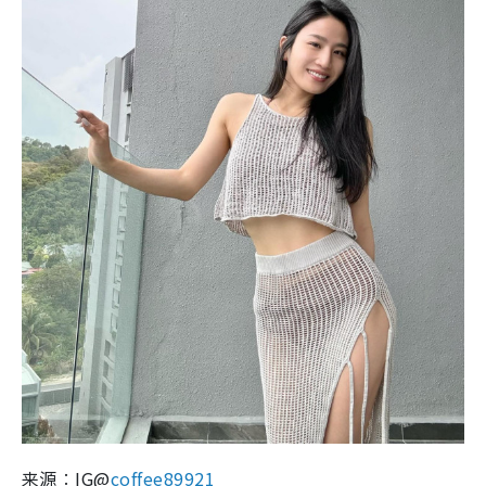
来源︰IG@
coffee89921