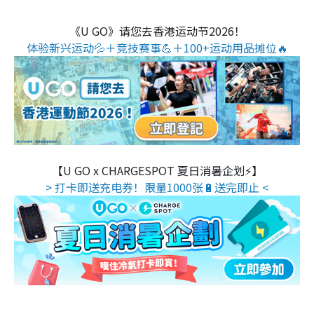
《U GO》请您去香港运动节2026！
体验新兴运动💦＋竞技赛事💪＋100+运动用品摊位🔥
【U GO x CHARGESPOT 夏日消暑企划⚡】
> 打卡即送充电券！限量1000张🔋送完即止 <