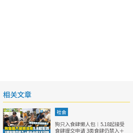
相关文章
社会
狗只入食肆懒人包︱5.18起接受
食肆提交申请 3类食肆仍禁入＋