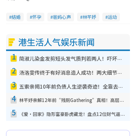
结婚
怀孕
爸妈心声
林芊妤
运动
港生活人气娱乐新闻
1
简淑儿染金发剪短头发气质判若两人！吓坏老公麦大力都认不出：“你做什么？”
2
汤洛雯传终于有好消息造人成功！两大细节曝孕味极浓引猜测：大肚婆先会咁！
3
五索亲揭10年前负债人生逆袭奇迹！全靠去一地方转运后即遇上马先生
4
林芊妤亲解12年前“残厕Gathering”真相！高层解约一句话重创尊严，至今拒返TVB
5
《爱·回家》隐形富豪卧虎藏龙！盘点12位财气逼人的有钱艺人：这位美女3亿身家不愁做