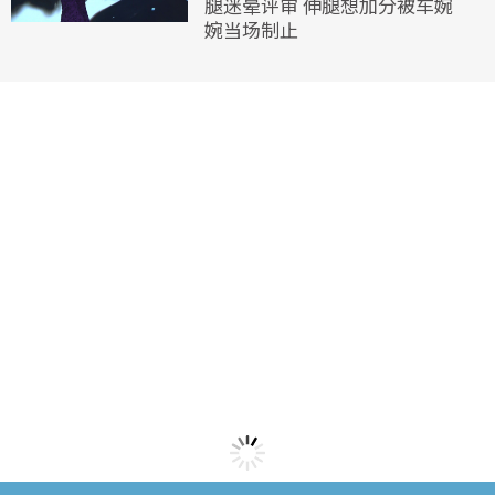
腿迷晕评审 伸腿想加分被车婉
婉当场制止