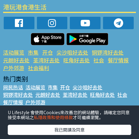
港玩港食港生活
活动展览
市集
开仓
尖沙咀好去处
铜锣湾好去处
元朗好去处
荃湾好去处
旺角好去处
社会
餐厅情报
户外郊游
社会福利
热门类别
网民热话
活动展览
市集
开仓
尖沙咀好去处
铜锣湾好去处
元朗好去处
荃湾好去处
旺角好去处
社会
餐厅情报
户外郊游
热门标签
U Lifestyle 會使用Cookies來改善您的網站體驗，請確定您同意
接受本網站之
私隱政策和使用條款
才可繼續瀏覽。
#UGO揾好去处
#人气活动推介
#美食社群热话
#亲子玩乐好去处
#ULifestyle应用程式
#限时抢
我已閱讀及同意
#UJetso礼物放送
#ULifestyle商户中心
#著数
#网络热话