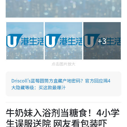
+3
点击图片放大
Driscoll's蓝莓圆筒方盒藏产地密码？官方回应揭4
大隐藏等级：买这款最爆汁
牛奶妹入浴剂当糖食！4小学
生误服送院 网友看包装吓