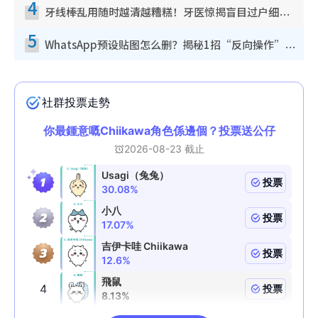
4
牙线棒乱用随时越清越糟糕！牙医惊揭盲目过户细菌恐致蛀牙：这种才是日常真保养
5
WhatsApp预设贴图怎么删？揭秘1招“反向操作”还原简洁界面 附3步实测教程