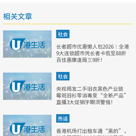
相关文章
社会
长者超市优惠懒人包2026︱全港
9大连锁超市凭长者卡低至88折
百佳惠康逢周三9折！
社会
央视揭发二手旧衣黑色产业链
霉斑旧衫零消毒变“全新产品”
直播3大促销字眼须警惕！
热话
香港机场打出租车遇“黑的”，