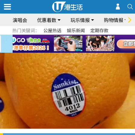
演唱会
优惠着数
玩乐情报
购物情报
热门关键词：
公屋热话
娱乐新闻
定期存款