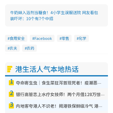
牛奶妹入浴剂当糖食！4小学生误服送院 网友看包
装吓坏：10个有7个中招
食用安全
Facebook
零售
化学
农夫
农药
港生活人气本地热话
1
夺命寄生虫｜食生菜狂泻首现死者！疫潮恶化录1.8万宗病例 揭洗菜3大谬误
2
银行高管恋上水疗女技师！两个月借128万惊觉“沉船”沉落火海 揭背后疑似邪教操控卖淫
3
内地客夸港人不识老！揭港铁保鲜级冷气 港人求放过：别投诉