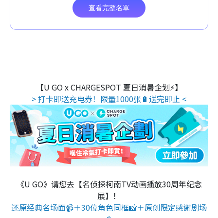
【U GO x CHARGESPOT 夏日消暑企划⚡】
> 打卡即送充电券！限量1000张🔋送完即止 <
《U GO》请您去【名侦探柯南TV动画播放30周年纪念
展】！
还原经典名场面📹＋30位角色同框📸＋原创限定感谢剧场