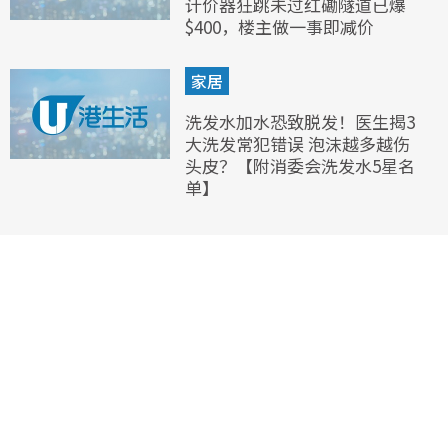
计价器狂跳未过红磡隧道已爆
$400，楼主做一事即减价
家居
洗发水加水恐致脱发！医生揭3
大洗发常犯错误 泡沫越多越伤
头皮？【附消委会洗发水5星名
单】