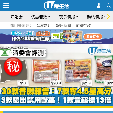
演唱会
优惠着数
玩乐情报
购物情报
热门关键词：
公屋热话
娱乐新闻
定期存款