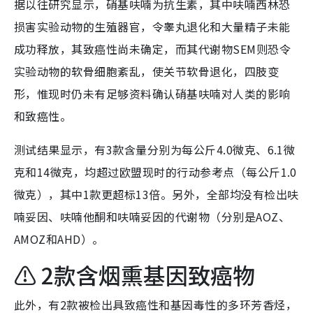
据以往研究显示，硝基呋喃为抗生素，其中呋喃西林恐
损害实验动物的生殖器官，令睾丸退化和大量精子未能
成功释放，其致癌性尚未确定，而其代谢物SEM则恐令
实验动物的软骨细胞紊乱，使关节软骨退化，四肢变
形，惟现时仍未有足够资料确认硝基呋喃对人类的影响
和致癌性。
测试结果显示，有3款含量分别为每公斤4.0微克、6.1微
克和14微克，均超过欧盟现时的行动参考点（每公斤1.0
微克），其中1款更超标13倍。另外，全部均没有检出呋
喃妥因、呋喃他酮和呋喃妥因的代谢物（分别是AOZ、
AMOZ和AHD）。
⚠️ 2款含烟熏基因致癌物
此外，有2款被检出具致癌性和基因毒性的多环芳香烃，