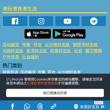
港玩港食港生活
活动展览
市集
开仓
尖沙咀好去处
铜锣湾好去处
元朗好去处
荃湾好去处
旺角好去处
社会
餐厅情报
户外郊游
社会福利
热门类别
网民热话
活动展览
市集
开仓
尖沙咀好去处
铜锣湾好去处
元朗好去处
荃湾好去处
旺角好去处
社会
U Lifestyle 會使用Cookies來改善您的網站體驗，請確定您同意
接受本網站之
私隱政策和使用條款
才可繼續瀏覽。
餐厅情报
户外郊游
热门标签
我已閱讀及同意
#UGO揾好去处
#人气活动推介
#美食社群热话
#亲子玩乐好去处
#ULifestyle应用程式
#限时抢
本周好去处