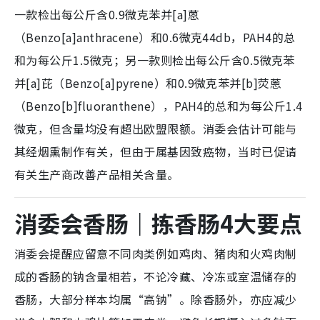
一款检出每公斤含0.9微克苯并[a]蒽
（Benzo[a]anthracene）和0.6微克44db，PAH4的总
和为每公斤1.5微克；另一款则检出每公斤含0.5微克苯
并[a]芘（Benzo[a]pyrene）和0.9微克苯并[b]荧蒽
（Benzo[b]fluoranthene），PAH4的总和为每公斤1.4
微克，但含量均没有超出欧盟限额。消委会估计可能与
其经烟熏制作有关，但由于属基因致癌物，当时已促请
有关生产商改善产品相关含量。
消委会香肠｜拣香肠4大要点
消委会提醒应留意不同肉类例如鸡肉、猪肉和火鸡肉制
成的香肠的钠含量相若，不论冷藏、冷冻或室温储存的
香肠，大部分样本均属“高钠”。除香肠外，亦应减少