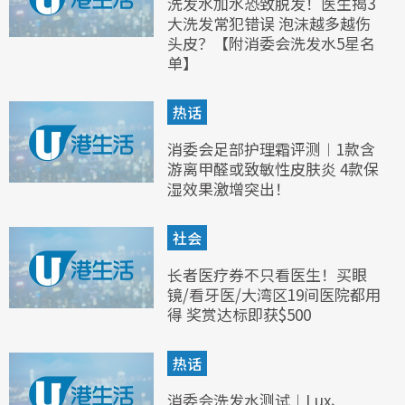
洗发水加水恐致脱发！医生揭3
大洗发常犯错误 泡沫越多越伤
头皮？【附消委会洗发水5星名
单】
热话
消委会足部护理霜评测︱1款含
游离甲醛或致敏性皮肤炎 4款保
湿效果激增突出！
社会
长者医疗券不只看医生！买眼
镜/看牙医/大湾区19间医院都用
得 奖赏达标即获$500
热话
消委会洗发水测试︱Lux、