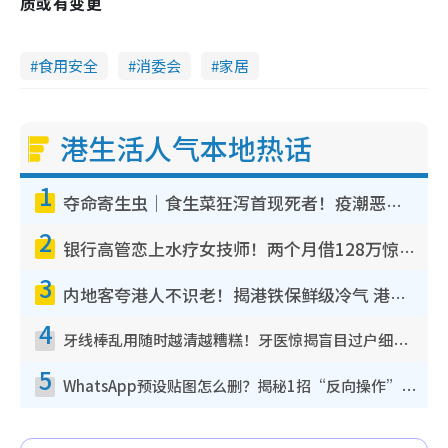
质或有变更
食用安全
消委会
家居
港生活人气本地热话
1
夺命寄生虫｜食生菜狂泻首现死者！疫潮恶化录1.8万宗病例 揭洗菜3大谬误
2
银行高管恋上水疗女技师！两个月借128万惊觉“沉船”沉落火海 揭背后疑似邪教操控卖淫
3
内地客夸港人不识老！揭港铁保鲜级冷气 港人求放过：别投诉
4
牙线棒乱用随时越清越糟糕！牙医惊揭盲目过户细菌恐致蛀牙：这种才是日常真保养
5
WhatsApp预设贴图怎么删？揭秘1招“反向操作”还原简洁界面 附3步实测教程