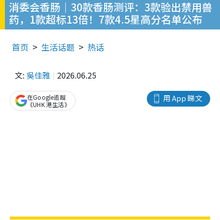
消委会香肠｜30款香肠测评：3款验出禁用兽
药，1款超标13倍！7款4.5星高分名单公布
首页
生活话题
热话
文:
吳佳雅
2026.06.25
在Google追蹤
用 App 睇文
《UHK 港生活》