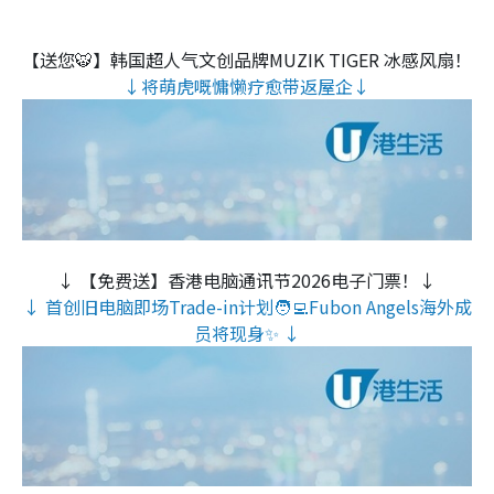
【送您🐯】韩国超人气文创品牌MUZIK TIGER 冰感风扇！
↓将萌虎嘅慵懒疗愈带返屋企↓
↓ 【免费送】香港电脑通讯节2026电子门票！↓
↓ 首创旧电脑即场Trade-in计划🧑‍💻Fubon Angels海外成
员将现身✨ ↓