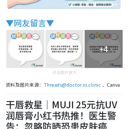
▼网友留言▼
+4
点击图片放大
资料及图片来源：
Threads@
doctor.ni.clinic
、Canva
干唇救星｜MUJI 25元抗UV
润唇膏小红书热推！医生警
告：忽略防晒恐患皮肤癌