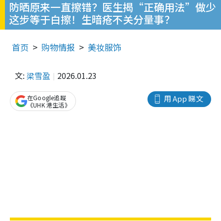
防晒原来一直擦错？医生揭“正确用法”做少
这步等于白擦！生暗疮不关分量事？
首页
购物情报
美妆服饰
文:
梁雪盈
2026.01.23
在Google追蹤
用 App 睇文
《UHK 港生活》