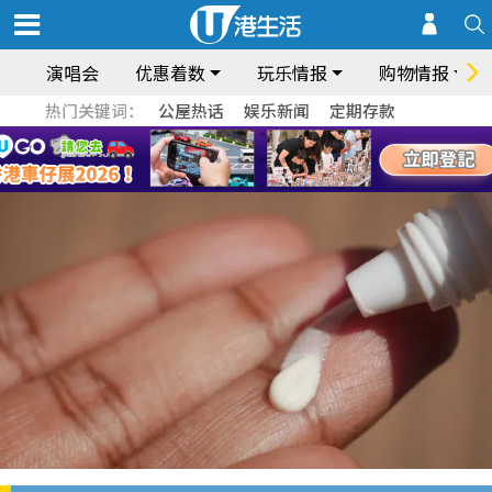
演唱会
优惠着数
玩乐情报
购物情报
热门关键词：
公屋热话
娱乐新闻
定期存款