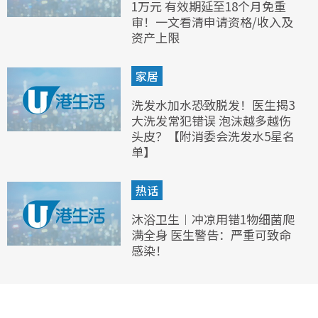
1万元 有效期延至18个月免重
审！一文看清申请资格/收入及
资产上限
家居
洗发水加水恐致脱发！医生揭3
大洗发常犯错误 泡沫越多越伤
头皮？【附消委会洗发水5星名
单】
热话
沐浴卫生︱冲凉用错1物细菌爬
满全身 医生警告：严重可致命
感染！