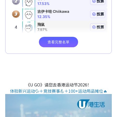
《U GO》请您去香港运动节2026！
体验新兴运动💦＋竞技赛事💪＋100+运动用品摊位🔥