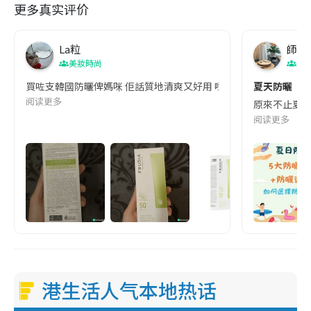
更多真实评价
La粒
師奶
美妝時尚
美
買咗支韓國防曬俾媽咪 佢話質地清爽又好用 嚟緊夏天就唔怕曬傷啦🤭 #
夏天防曬｜５
阅读更多
原來不止夏天
阅读更多
港生活人气本地热话