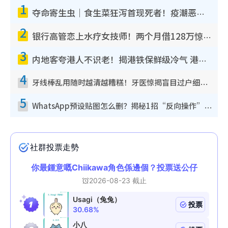
1
夺命寄生虫｜食生菜狂泻首现死者！疫潮恶化录1.8万宗病例 揭洗菜3大谬误
2
银行高管恋上水疗女技师！两个月借128万惊觉“沉船”沉落火海 揭背后疑似邪教操控卖淫
3
内地客夸港人不识老！揭港铁保鲜级冷气 港人求放过：别投诉
4
牙线棒乱用随时越清越糟糕！牙医惊揭盲目过户细菌恐致蛀牙：这种才是日常真保养
5
WhatsApp预设贴图怎么删？揭秘1招“反向操作”还原简洁界面 附3步实测教程