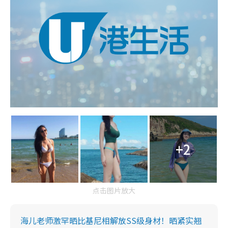
+2
点击图片放大
海儿老师激罕晒比基尼相解放SS级身材！晒紧实翘