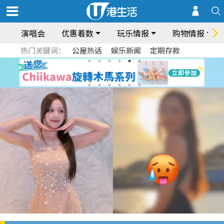
演唱会
优惠着数
玩乐情报
购物情报
热门关键词：
公屋热话
娱乐新闻
定期存款