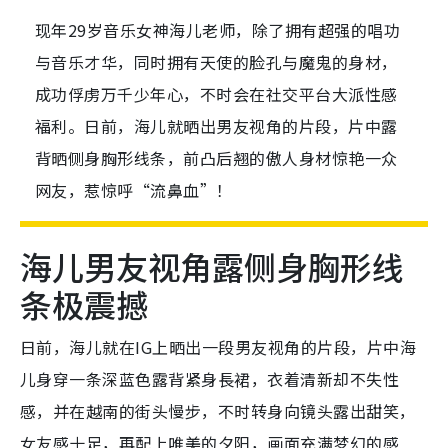
现年29岁音乐女神海儿老师，除了拥有超强的唱功
与音乐才华，同时拥有天使的脸孔与魔鬼的身材，
成功俘虏万千少年心，不时会在社交平台大派性感
福利。日前，海儿就晒出男友视角的片段，片中露
背晒侧身胸形线条，前凸后翘的傲人身材惊艳一众
网友，惹惊呼“流鼻血”！
海儿男友视角露侧身胸形线
条极震撼
日前，海儿就在IG上晒出一段男友视角的片段，片中海
儿身穿一条深蓝色露背紧身長裙，衣着清新却不失性
感，并在越南的街头慢步，不时转身向镜头露出甜笑，
女友感十足，再配上唯美的夕阳，画面充满梦幻的感