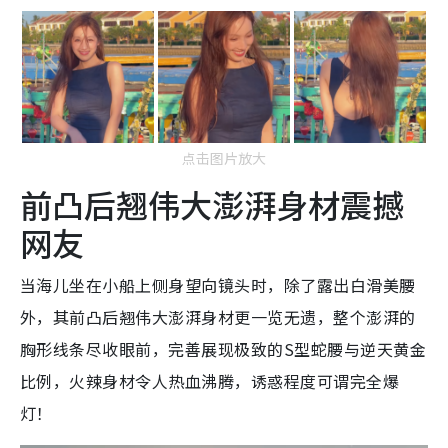
点击图片放大
前凸后翘伟大澎湃身材震撼
网友
当海儿坐在小船上侧身望向镜头时，除了露出白滑美腰
外，其前凸后翘伟大澎湃身材更一览无遗，整个澎湃的
胸形线条尽收眼前，完善展现极致的S型蛇腰与逆天黄金
比例，火辣身材令人热血沸腾，诱惑程度可谓完全爆
灯！