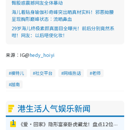
臀股惑震撼网友全体暴动
海儿着贴身瑜伽衫奇峰突出晒真材实料！邪恶拗腰
呈现胸形巅峰状态︰流晒鼻血
29岁海儿终极素颜真面目全曝光！前后分别竟然系
咁！网友：以后唔使化妆！
来源︰IG@
hedy_hoiyi
模特儿
社交平台
网络热话
老师
越南
港生活人气娱乐新闻
1
《爱·回家》隐形富豪卧虎藏龙！盘点12位财气逼人的有钱艺人：这位美女3亿身家不愁做