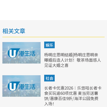
相关文章
娱乐
杨明庄思明结婚|杨明庄思明亲
曝婚后造人计划！敬茶场面感人
见证大婚之喜
社会
长者卡优惠2026︱乐悠咭长者卡
食买玩逾60项优惠 麦当劳送薯
饼/惠康百佳9折/海洋公园免费
入场！