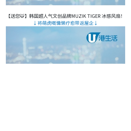
【送您🐯】韩国超人气文创品牌MUZIK TIGER 冰感风扇！
↓将萌虎嘅慵懒疗愈带返屋企↓