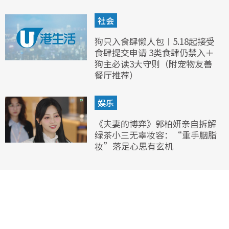
社会
狗只入食肆懒人包︱5.18起接受
食肆提交申请 3类食肆仍禁入＋
狗主必读3大守则（附宠物友善
餐厅推荐）
娱乐
《夫妻的博弈》郭柏妍亲自拆解
绿茶小三无辜妆容：“重手胭脂
妆”落足心思有玄机