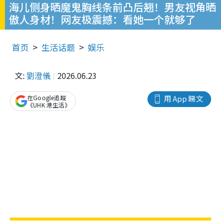
海儿侧身晒魔鬼胸线条前凸后翘！男友视角晒
傲人身材！网友极震撼：看她一个就够了
首页
生活话题
娱乐
文:
劉澄儀
2026.06.23
在Google追蹤
用 App 睇文
《UHK 港生活》