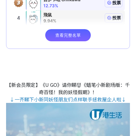
【新会员限定】《U GO》请你睇👹《蜡笔小新剧场版：千
奇百怪！我的妖怪假期》！
↓一齐睇下小新同妖怪朋友们点样联手拯救屋企人啦↓