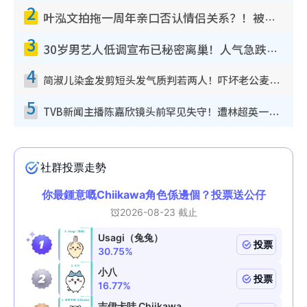
2
叶泓文拍拖一周年亲口否认情侣关系？！被质疑感情造假竟称GM“普通同事”
3
30岁男艺人低调宣布已秘密离巢！人气急跌变失踪人口：“这几年过得并不容易”
4
简淑儿染金发剪短头发气质判若两人！吓坏老公麦大力都认不出：“你做什么？”
5
TVB新闻主播陈嘉欣镜头前罕见失守！遭林超英一句话突袭吓坏当场大笑