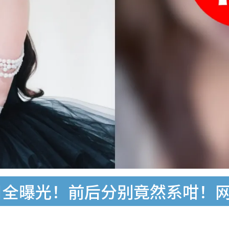
目全曝光！前后分别竟然系咁！