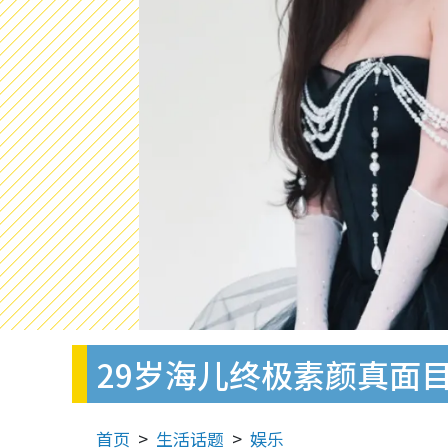
29岁海儿终极素颜真面
首页
生活话题
娱乐