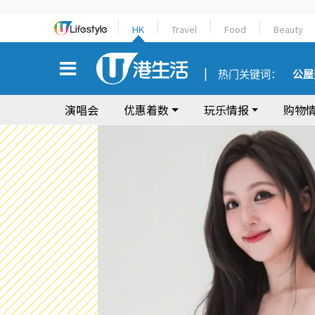
HK
Travel
Food
Beauty
热门关键词：
公屋
演唱会
优惠着数
玩乐情报
购物