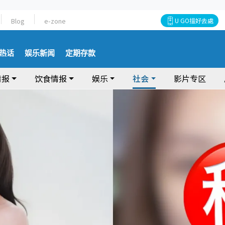
Blog
e-zone
U GO搵好去處
热话
娱乐新闻
定期存款
情报
饮食情报
娱乐
社会
影片专区