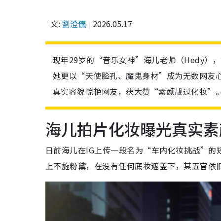
文:
劉澄儀
2026.05.17
现年29岁的“音乐女神”海儿老师（Hedy
她更以“天使脸孔、魔鬼身材”成为无数网友
真实容貌惊艳网友，获大赞“素颜靓过化妆”
海儿拍片化妆曝光真实素
日前海儿在IG上传一段名为“车内化妆挑战”的
上不施粉黛，在没有任何底妆遮盖下，其五官依