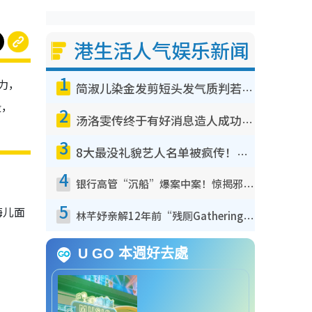
港生活人气娱乐新闻
1
力，
简淑儿染金发剪短头发气质判若两人！吓坏老公麦大力都认不出：“你做什么？”
段，
2
汤洛雯传终于有好消息造人成功！两大细节曝孕味极浓引猜测：大肚婆先会咁！
3
8大最没礼貌艺人名单被疯传！网友揭发明星真面目，一致数落这一位是无品天花板？
4
银行高管“沉船”爆案中案！惊揭邪教洗脑操控卖淫被吞600万，幕后黑手讲多错多
5
海儿面
林芊妤亲解12年前“残厕Gathering”真相！高层解约一句话重创尊严，至今拒返TVB
U GO 本週好去處