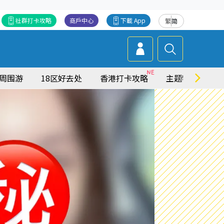
社群打卡攻略
商戶中心
下載 App
繁
简
周围游
18区好去处
香港打卡攻略
主题特集