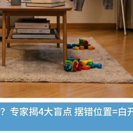
？专家揭4大盲点 摆错位置=白