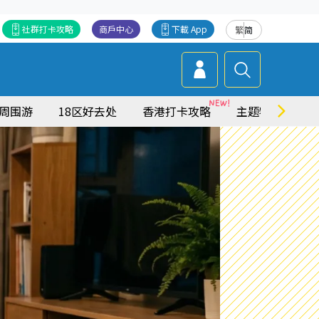
社群打卡攻略
商戶中心
下載 App
繁
简
周围游
18区好去处
香港打卡攻略
主题特集