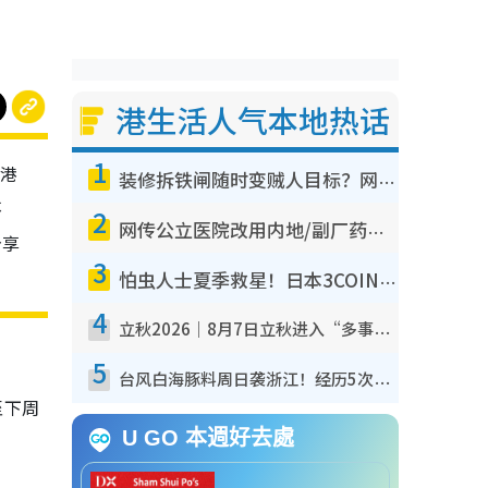
港生活人气本地热话
1
本港
装修拆铁闸随时变贼人目标？网友揭2大关键用途：装新款等于白装？附新旧铁闸分别
不
2
网传公立医院改用内地/副厂药？医生拆解正副厂分别，揭4类人换药随时出事
分享
3
怕虫人士夏季救星！日本3COINS爆红驱虫神器$45起 1招“全程免触碰”轻松搞定小强
4
立秋2026｜8月7日立秋进入“多事之秋” 3件事不可做！专家教6招开运 清杂物／钱包纳气接好运
5
台风白海豚料周日袭浙江！经历5次“眼壁置换”极罕见 成登陆内地最长途台风
至下周
U GO 本週好去處