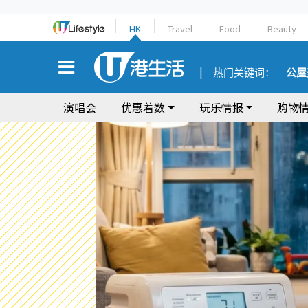
HK
Travel
Food
Beauty
热门关键词：
公屋
演唱会
优惠着数
玩乐情报
购物