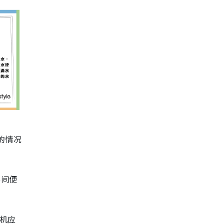
的情况
%间便
机应