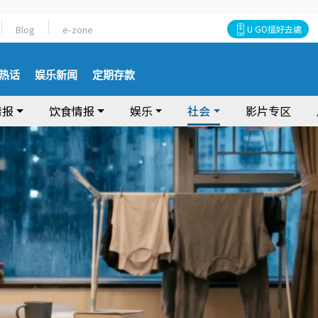
Blog
e-zone
U GO搵好去處
热话
娱乐新闻
定期存款
情报
饮食情报
娱乐
社会
影片专区