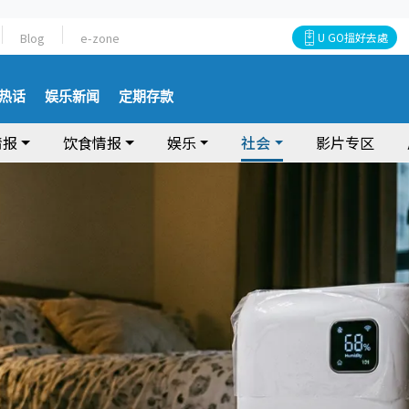
Blog
e-zone
U GO搵好去處
热话
娱乐新闻
定期存款
情报
饮食情报
娱乐
社会
影片专区