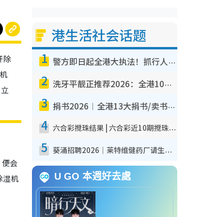
港生活社会话题
1
开除
警方即日起全港大执法！抓行人乱过马路+司机不专注驾驶！乱过马路罚$2000
湿机
2
洗牙平靓正推荐2026：全港10大牙科诊所/医院懒人包，夜诊至8点/镇静洁牙/医疗券适用
，立
3
捐书2026︱全港13大捐书/卖书地点懒人包 二手课本最高$150＋旧书换免费咖啡/戏票
4
六合彩搅珠结果 | 六合彩近10期搅珠结果出炉+ 近30期最旺热门中奖号码
5
葵涌招聘2026｜莱特维健药厂请生产操作员！月薪高达$1.7万 冷气厂房/五天工作/保障双粮
，便会
U GO 本週好去處
除湿机