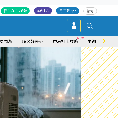
社群打卡攻略
商戶中心
下載 App
繁
简
周围游
18区好去处
香港打卡攻略
主题特集