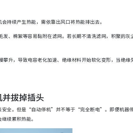
机会持续产生热能，需依靠
出风口将热能排出去。
毛发、棉絮等
容易黏附在滤网。若长期不清
洗滤网
，
积聚的灰
缓慢攀升，导致电容老化加速、绝缘材料开始软化变形，当绝缘
机并拔掉插头
表安全。但是“自动停机”并不等于“完全断电”。即便机器
会继续累积热能。