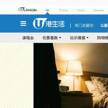
HK
Travel
Food
Beauty
热门关键词：
公屋
演唱会
优惠着数
玩乐情报
购物