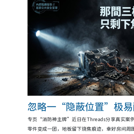
忽略一“隐蔽位置”极易
专页“消防神主牌”近日在Threads分享真
零件变成一团，地板留下烧焦痕迹，幸好房间周