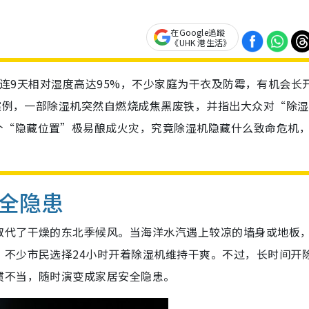
在Google追蹤
《UHK 港生活》
测本港一连9天相对湿度高达95%，不少家庭为干衣及防霉，有机会长
实案例，一部除湿机突然自燃烧成焦黑废铁，并指出大众对“除
个“隐藏位置”极易酿成火灾，究竟除湿机隐藏什么致命危机
全隐患
取代了干燥的东北季候风。当海洋水汽遇上较凉的墙身或地板
，不少市民选择24小时开着除湿机维持干爽。不过，长时间开
惯不当，随时演变成家居安全隐患。