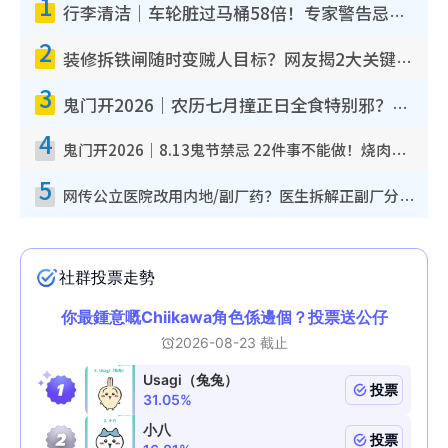
1
行李清洁｜车轮脏过马桶58倍！专家警告忌用酒精擦 教1招免脏手除菌
2
装修拆铁闸随时变贼人目标？网友揭2大关键用途：装新款等于白装？附新旧铁闸分别
3
鬼门开2026｜农历七月撞正日全食特别邪？专家警告切忌做一事！揭4大禁忌+2招保平安
4
鬼门开2026｜8.13鬼节禁忌 22件事不能做！烧肉、刺身要少食？半夜勿吹口哨/打给个电话
5
网传公立医院改用内地/副厂药？医生拆解正副厂分别，揭4类人换药随时出事