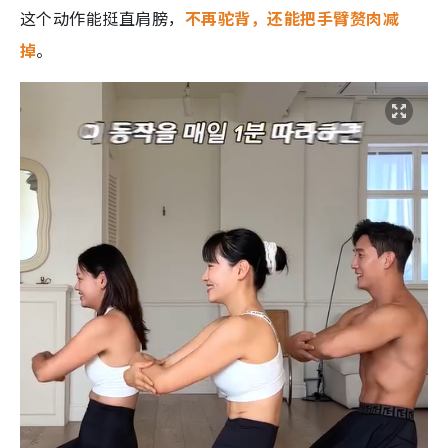
这个动作能挺直肩膀，
不再驼背，还能把手臂赘肉减
掉
。