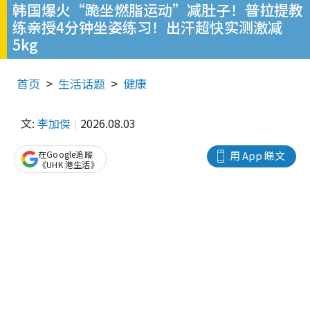
韩国爆火“跪坐燃脂运动”减肚子！普拉提教
练亲授4分钟坐姿练习！出汗超快实测激减
5kg
首页
生活话题
健康
文:
李加傑
2026.08.03
在Google追蹤
用 App 睇文
《UHK 港生活》