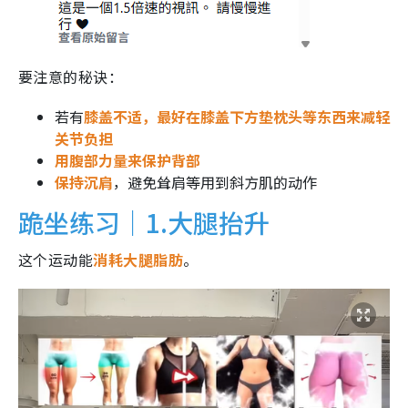
要注意的秘诀：
若有
膝盖不适，最好在膝盖下方垫枕头等东西来减轻
关节负担
用腹部力量来保护背部
保持沉肩
，避免耸肩等用到斜方肌的动作
跪坐练习｜1.大腿抬升
这个运动能
消耗大腿脂肪
。