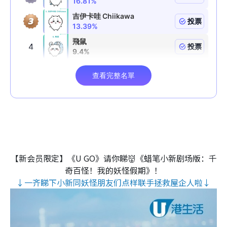
【新会员限定】《U GO》请你睇👹《蜡笔小新剧场版：千
奇百怪！我的妖怪假期》！
↓一齐睇下小新同妖怪朋友们点样联手拯救屋企人啦↓