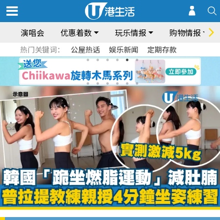
演唱会
优惠着数
玩乐情报
购物情报
热门关键词：
公屋热话
娱乐新闻
定期存款