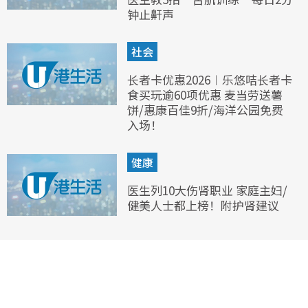
钟止鼾声
社会
长者卡优惠2026︱乐悠咭长者卡
食买玩逾60项优惠 麦当劳送薯
饼/惠康百佳9折/海洋公园免费
入场！
健康
医生列10大伤肾职业 家庭主妇/
健美人士都上榜！附护肾建议