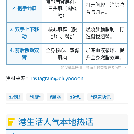
背部后背肌群、
打开胸腔、消除驼
2. 抱手伸展
三头肌（蝴蝶
背与圆肩。
袖）
3. 双手上下移
核心肌群（腹
燃烧肚腩脂肪、打
动
部）、臀部
造挺拔翘臀。
4. 前后摆动双
全身核心、双臂
加速血液循环、提
臂
肌肉
升全身燃脂效率。
资料来源：
Instagram@ch.yoooon
减肥
肥胖
脂肪
运动
健康快讯
港生活人气本地热话