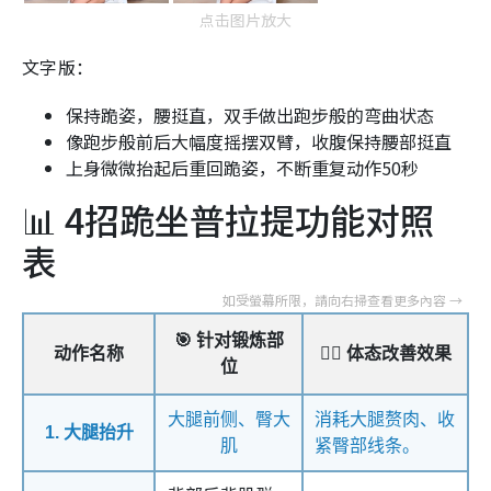
点击图片放大
文字版：
保持跪姿，腰挺直，双手做出跑步般的弯曲状态
像跑步般前后大幅度摇摆双臂，收腹保持腰部挺直
上身微微抬起后重回跪姿，不断重复动作50秒
📊 4招跪坐普拉提功能对照
表
🎯 针对锻炼部
动作名称
🧘‍♀️ 体态改善效果
位
大腿前侧、臀大
消耗大腿赘肉、收
1. 大腿抬升
肌
紧臀部线条。