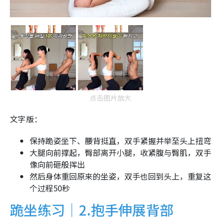
点击图片放大
文字版：
保持跪姿坐下、腰背挺直，双手紧握并举至头上扭弯
大腿向前撑起，臀部离开小腿，收紧腹与臀肌，双手
像向前砸般挥出
然后身体重回原来的坐姿，双手也回到头上，重复这
个过程50秒
跪坐练习｜2.抱手伸展背部