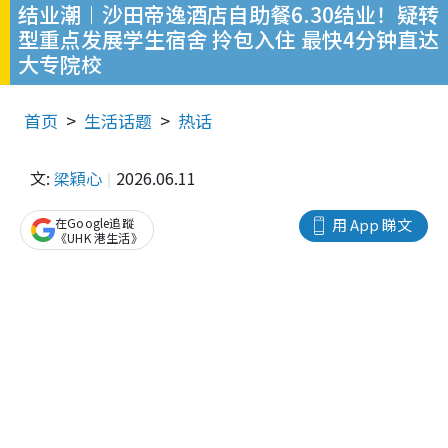
结业潮︱沙田帝逸酒店自助餐6.30结业！疑转
型重点发展学生宿舍 拎包入住 最快4分钟直达
大专院校
首页
生活话题
热话
文:
梁穎心
2026.06.11
在Google追蹤
用 App 睇文
《UHK 港生活》