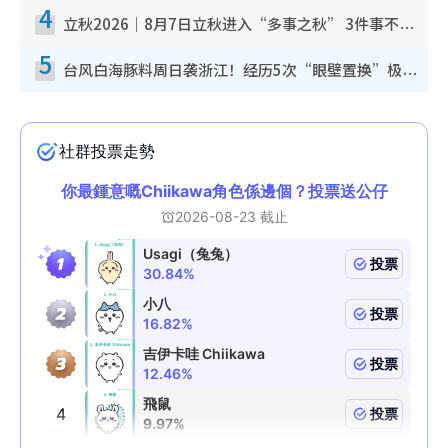
4
立秋2026｜8月7日立秋进入“多事之秋” 3件事不可做！专家教6招开运 清杂物／钱包纳气接好运
5
台风白海豚料周日袭浙江！经历5次“眼壁置换”极罕见 成登陆内地最长途台风