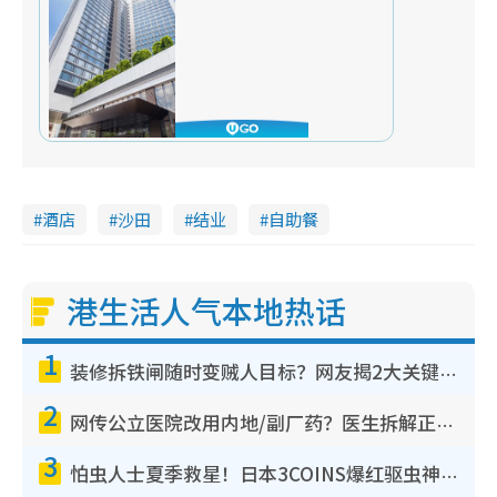
酒店
沙田
结业
自助餐
港生活人气本地热话
1
装修拆铁闸随时变贼人目标？网友揭2大关键用途：装新款等于白装？附新旧铁闸分别
2
网传公立医院改用内地/副厂药？医生拆解正副厂分别，揭4类人换药随时出事
3
怕虫人士夏季救星！日本3COINS爆红驱虫神器$45起 1招“全程免触碰”轻松搞定小强