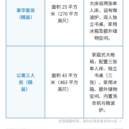
大床或两张单
面积 25 平方
豪华客房
人床、设有微
米（270 平方
（精装）
波炉、双人独
英尺）
立书桌、家用
冰箱及额外储
物空间。
家庭式大格
局，配置三张
单人床、独立
公寓三人
面积 43 平方
书桌（三
房（精
米（463 平方
张）、家用冰
装）
英尺）
箱、额外储物
空间、内置洗
衣机与微波
炉。