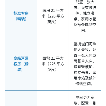
配置一张大
床、设有微波
面积 21 平方
标准客房
炉、独立书
米（226 平方
（精装）
桌、家用冰箱
英尺）
及额外储物空
间。
坐拥城门河畔
怡人景致，配
置一张大床或
高级河景
面积 21 平方
两张单人床、
客房（精
米（226 平方
设有微波炉、
装）
英尺）
独立书桌、家
用冰箱及额外
储物空间。
空间更为宽
敞，配置一张