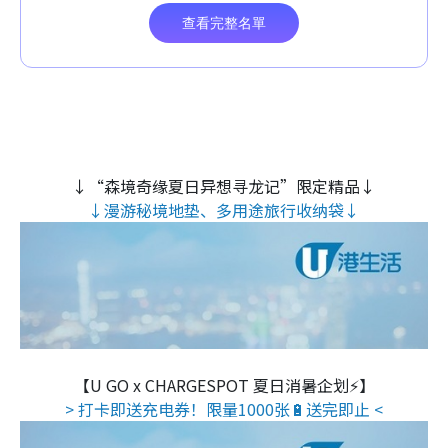
↓“森境奇缘夏日异想寻龙记”限定精品↓
↓漫游秘境地垫、多用途旅行收纳袋↓
【U GO x CHARGESPOT 夏日消暑企划⚡】
> 打卡即送充电券！限量1000张🔋送完即止 <