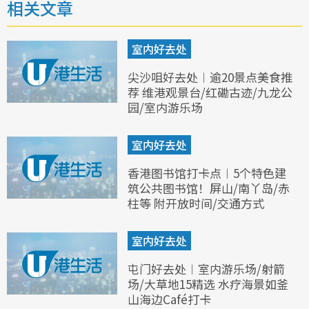
相关文章
室内好去处
尖沙咀好去处︱逾20景点美食推
荐 维港观景台/红磡古迹/九龙公
园/室内游乐场
室内好去处
香港图书馆打卡点︱5个特色建
筑公共图书馆！屏山/南丫岛/赤
柱等 附开放时间/交通方式
室内好去处
屯门好去处︱室内游乐场/射箭
场/大草地15精选 水疗海景如釜
山海边Café打卡