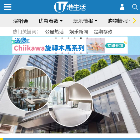
演唱会
优惠着数
玩乐情报
购物情报
热门关键词：
公屋热话
娱乐新闻
定期存款