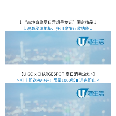
↓“森境奇缘夏日异想寻龙记”限定精品↓
↓漫游秘境地垫、多用途旅行收纳袋↓
【U GO x CHARGESPOT 夏日消暑企划⚡】
> 打卡即送充电券！限量1000张🔋送完即止 <