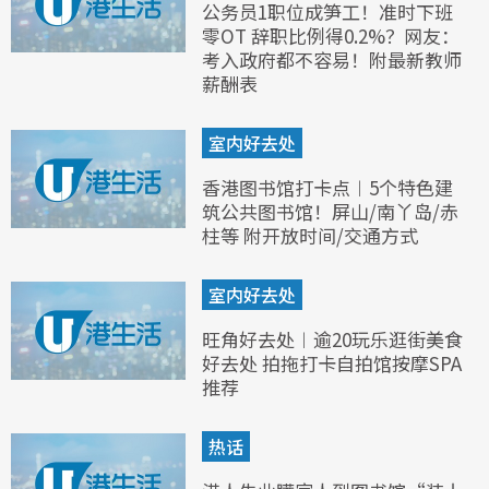
公务员1职位成笋工！准时下班
零OT 辞职比例得0.2%？网友：
考入政府都不容易！附最新教师
薪酬表
室内好去处
香港图书馆打卡点︱5个特色建
筑公共图书馆！屏山/南丫岛/赤
柱等 附开放时间/交通方式
室内好去处
旺角好去处︱逾20玩乐逛街美食
好去处 拍拖打卡自拍馆按摩SPA
推荐
热话