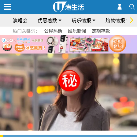
演唱会
优惠着数
玩乐情报
购物情报
热门关键词：
公屋热话
娱乐新闻
定期存款