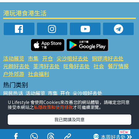
港玩港食港生活
活动展览
市集
开仓
尖沙咀好去处
铜锣湾好去处
元朗好去处
荃湾好去处
旺角好去处
社会
餐厅情报
户外郊游
社会福利
热门类别
网民热话
活动展览
市集
开仓
尖沙咀好去处
铜锣湾好去处
元朗好去处
荃湾好去处
旺角好去处
社会
U Lifestyle 會使用Cookies來改善您的網站體驗，請確定您同意
接受本網站之
私隱政策和使用條款
才可繼續瀏覽。
餐厅情报
户外郊游
热门标签
我已閱讀及同意
#UGO揾好去处
#人气活动推介
#美食社群热话
#亲子玩乐好去处
#ULifestyle应用程式
#限时抢
本周好去处