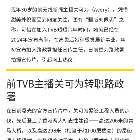
现年30岁的前无线新闻主播关可为（Avery），凭借
甜美外貌而受到网友关注，更有“翻版刘佩玥”之
称，可惜在加入TVB短短六年时间，她就已经在
2024年宣布离职。在离巢后她积极发展新事业，年
初宣布加入路政署担任宣传主任，日前更为路政署
拍摄宣传片，引起网上热议！
前TVB主播关可为
转职
路政
署
在日前曝光的官方宣传片中，关可为紧随工程人员的步
伐，先后登上了香港两大标志性建设——高达206米的青
马大桥，以及高达298米（相当于约100层楼高）的昂船