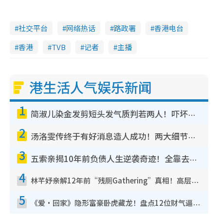
社交平台
网络热话
路政署
香港电台
香港
TVB
记者
主播
港生活人气娱乐新闻
1
简淑儿染金发剪短头发气质判若两人！吓坏老公麦大力都认不出：“你做什么？”
2
汤洛雯传终于有好消息造人成功！两大细节曝孕味极浓引猜测：大肚婆先会咁！
3
五索亲揭10年前负债人生逆袭奇迹！全靠去一地方转运后即遇上马先生
4
林芊妤亲解12年前“残厕Gathering”真相！高层解约一句话重创尊严，至今拒返TVB
5
《爱·回家》隐形富豪卧虎藏龙！盘点12位财气逼人的有钱艺人：这位美女3亿身家不愁做