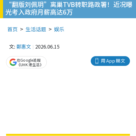
“翻版刘佩玥”离巢TVB转职路政署！近况曝
光考入政府月薪高达6万
首页
生活话题
娱乐
文:
鄭惠文
2026.06.15
在Google追蹤
用 App 睇文
《UHK 港生活》