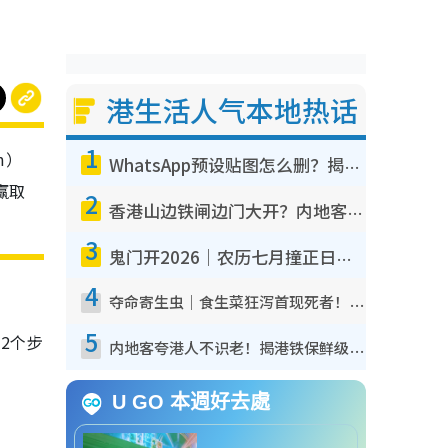
港生活人气本地热话
1
m）
WhatsApp预设贴图怎么删？揭秘1招“反向操作”还原简洁界面 附3步实测教程
赢取
2
香港山边铁闸边门大开？内地客困惑意义何在！网友神回复：这种叫法理性防御
3
鬼门开2026｜农历七月撞正日全食特别邪？专家警告切忌做一事！揭4大禁忌+2招保平安
4
夺命寄生虫｜食生菜狂泻首现死者！疫潮恶化录1.8万宗病例 揭洗菜3大谬误
5
2个步
内地客夸港人不识老！揭港铁保鲜级冷气 港人求放过：别投诉
U GO 本週好去處