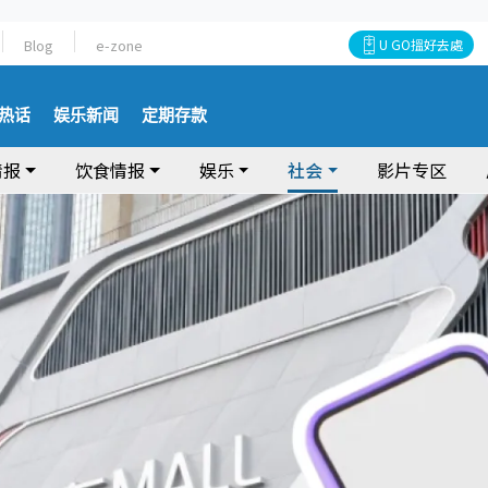
Blog
e-zone
U GO搵好去處
热话
娱乐新闻
定期存款
情报
饮食情报
娱乐
社会
影片专区