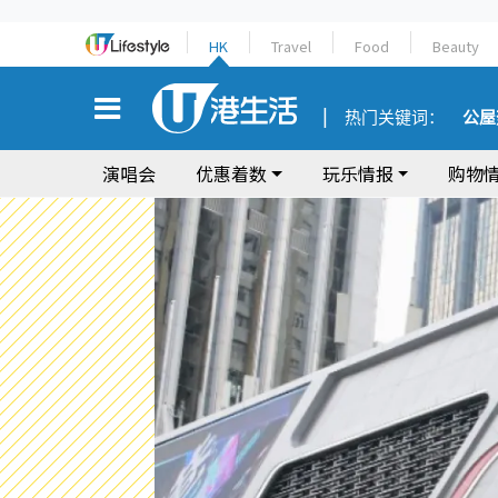
HK
Travel
Food
Beauty
热门关键词：
公屋
演唱会
优惠着数
玩乐情报
购物