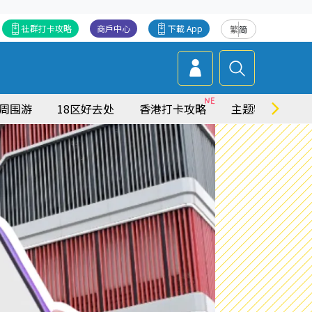
社群打卡攻略
商戶中心
下載 App
繁
简
周围游
18区好去处
香港打卡攻略
主题特集