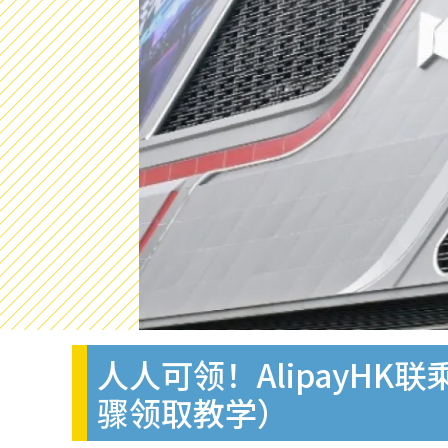
人人可领！AlipayHK
骤领取教学）