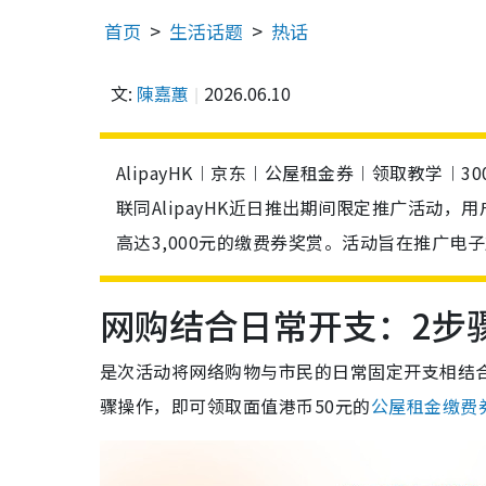
首页
生活话题
热话
文:
陳嘉蕙
2026.06.10
AlipayHK︱京东︱公屋租金券︱领取教学︱
联同AlipayHK近日推出期间限定推广活动
高达3,000元的缴费券奖赏。活动旨在推广
网购结合日常开支：2步骤
是次活动将网络购物与市民的日常固定开支相结合。
骤操作，即可领取面值港币50元的
公屋租金缴费