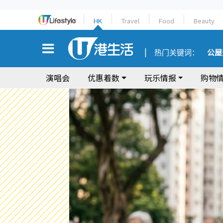
HK
Travel
Food
Beauty
热门关键词：
公屋
演唱会
优惠着数
玩乐情报
购物