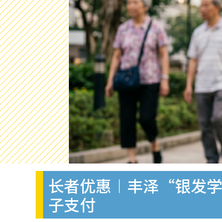
长者优惠︱丰泽“银发学
子支付