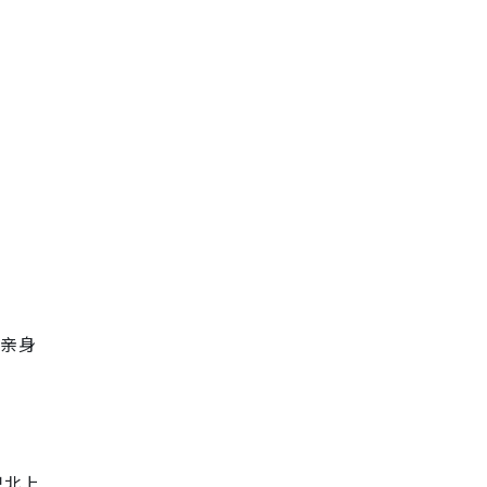
，亲身
记北上