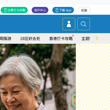
社群打卡攻略
商戶中心
下載 App
繁
简
周围游
18区好去处
香港打卡攻略
主题特集