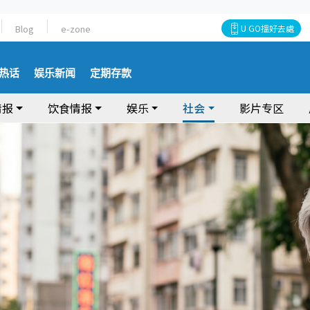
Blog
e-zone
U GO搵好去處
热话
娱乐新闻
定期存款
情报
饮食情报
娱乐
社会
影片专区