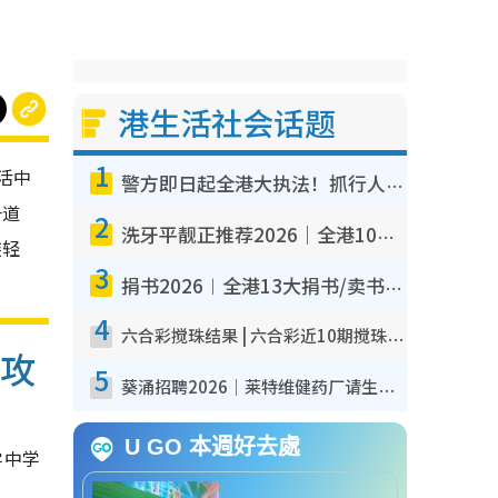
港生活社会话题
1
活中
警方即日起全港大执法！抓行人乱过马路+司机不专注驾驶！乱过马路罚$2000
一道
2
洗牙平靓正推荐2026｜全港10大牙科诊所/医院懒人包 夜诊至8点/镇静洁牙/医疗券适用
族轻
3
捐书2026︱全港13大捐书/卖书地点懒人包 二手课本最高$150＋旧书换免费咖啡/戏票
4
六合彩搅珠结果 | 六合彩近10期搅珠结果出炉+ 近30期最旺热门中奖号码
全攻
5
葵涌招聘2026｜莱特维健药厂请生产操作员！月薪高达$1.7万 冷气厂房/五天工作/保障双粮
U GO 本週好去處
学中学