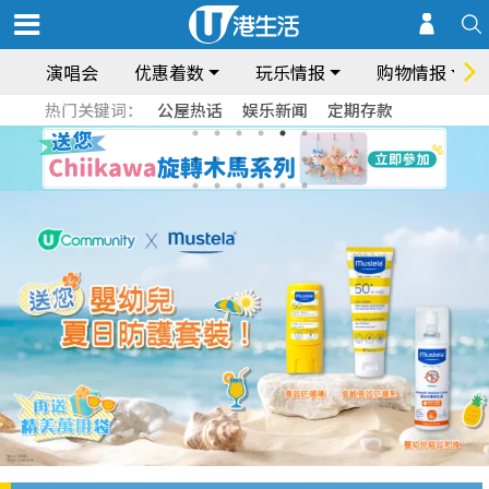
演唱会
优惠着数
玩乐情报
购物情报
热门关键词：
公屋热话
娱乐新闻
定期存款