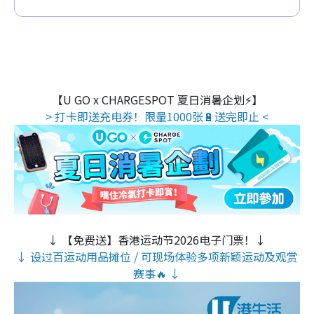
【U GO x CHARGESPOT 夏日消暑企划⚡】
> 打卡即送充电券！限量1000张🔋送完即止 <
↓ 【免费送】香港运动节2026电子门票！↓
↓ 设过百运动用品摊位 / 可现场体验多项新颖运动及观赏
赛事🔥 ↓