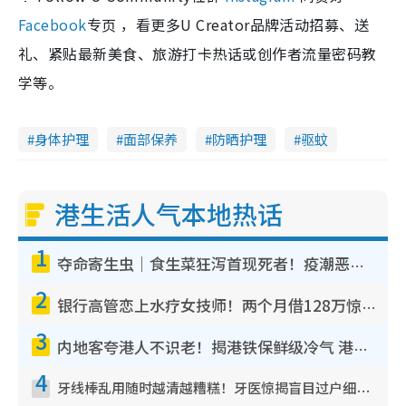
Facebook
专页 ，看更多U Creator品牌活动招募、送
礼、紧贴最新美食、旅游打卡热话或创作者流量密码教
学等。
身体护理
面部保养
防晒护理
驱蚊
港生活人气本地热话
1
夺命寄生虫｜食生菜狂泻首现死者！疫潮恶化录1.8万宗病例 揭洗菜3大谬误
2
银行高管恋上水疗女技师！两个月借128万惊觉“沉船”沉落火海 揭背后疑似邪教操控卖淫
3
内地客夸港人不识老！揭港铁保鲜级冷气 港人求放过：别投诉
4
牙线棒乱用随时越清越糟糕！牙医惊揭盲目过户细菌恐致蛀牙：这种才是日常真保养