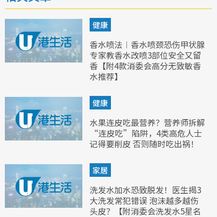
健康
香水喷法︱香水喷颈恐伤甲状腺
专家教香水改喷3部位安全又留
香【附4款消委会高分无致敏香
水推荐】
健康
水果连皮吃最营养？营养师拆解
“连皮吃”陷阱，4类高危人士
记得要削皮 否则随时吃出祸！
家居
洗发水加水恐致脱发！医生揭3
大洗发常犯错误 泡沫越多越伤
头皮？【附消委会洗发水5星名