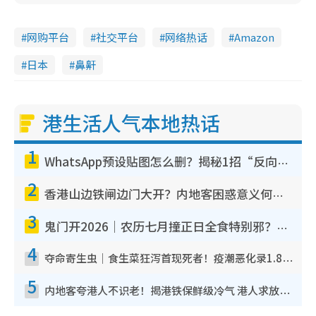
网购平台
社交平台
网络热话
Amazon
日本
鼻鼾
港生活人气本地热话
1
WhatsApp预设贴图怎么删？揭秘1招“反向操作”还原简洁界面 附3步实测教程
2
香港山边铁闸边门大开？内地客困惑意义何在！网友神回复：这种叫法理性防御
3
鬼门开2026｜农历七月撞正日全食特别邪？专家警告切忌做一事！揭4大禁忌+2招保平安
4
夺命寄生虫｜食生菜狂泻首现死者！疫潮恶化录1.8万宗病例 揭洗菜3大谬误
5
内地客夸港人不识老！揭港铁保鲜级冷气 港人求放过：别投诉