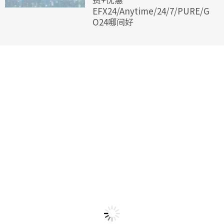
EFX24/Anytime/24/7/PURE/G
O24哪间好