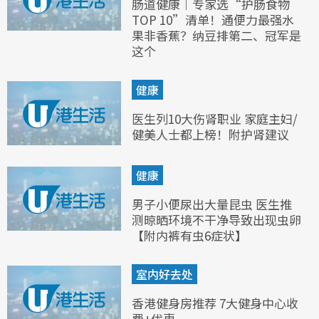
肠道健康︱专家选“护肠食物
TOP 10”清单！通便力最强水
果非香蕉？纳豆排第二、冠军是
这个
健康
医生列10大伤肾职业 家庭主妇/
健美人士都上榜！附护肾建议
健康
男子小便尿出大量昆虫 医生推
测晾晒环境不干净导致出现虫卵
【附内裤有虫6症状】
室内好去处
香港健身房推荐 7大健身中心收
费+优惠