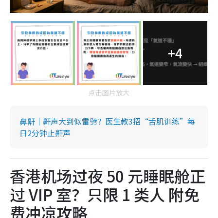
+4
点击图片放大
鼻鼾｜鼾声大到似雷劈？医生教3招“舌肌训练”每
日2分钟止鼾声
香港机场过夜 50 元睡眠舱正
过 VIP 室？只限 1 类人 附免
费冲凉攻略