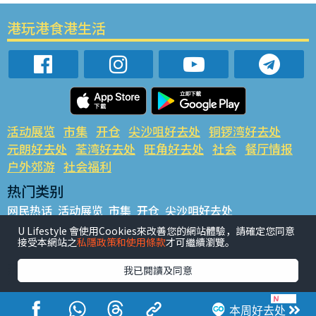
港玩港食港生活
活动展览
市集
开仓
尖沙咀好去处
铜锣湾好去处
元朗好去处
荃湾好去处
旺角好去处
社会
餐厅情报
户外郊游
社会福利
热门类别
网民热话
活动展览
市集
开仓
尖沙咀好去处
铜锣湾好去处
元朗好去处
荃湾好去处
旺角好去处
社会
U Lifestyle 會使用Cookies來改善您的網站體驗，請確定您同意
接受本網站之
私隱政策和使用條款
才可繼續瀏覽。
餐厅情报
户外郊游
热门标签
我已閱讀及同意
#UGO揾好去处
#人气活动推介
#美食社群热话
#亲子玩乐好去处
#ULifestyle应用程式
#限时抢
本周好去处