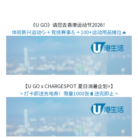
《U GO》请您去香港运动节2026！
体验新兴运动💦＋竞技赛事💪＋100+运动用品摊位🔥
【U GO x CHARGESPOT 夏日消暑企划⚡】
> 打卡即送充电券！限量1000张🔋送完即止 <