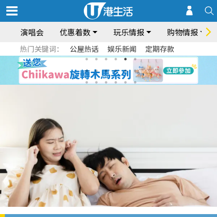
演唱会
优惠着数
玩乐情报
购物情报
热门关键词：
公屋热话
娱乐新闻
定期存款