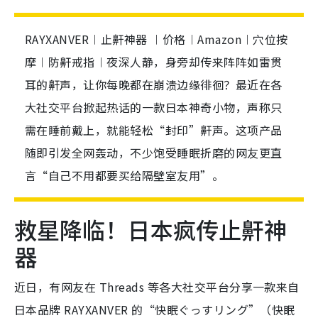
RAYXANVER︱止鼾神器 ︱价格︱Amazon︱穴位按
摩︱防鼾戒指︱夜深人静，身旁却传来阵阵如雷贯
耳的鼾声，让你每晚都在崩溃边缘徘徊？最近在各
大社交平台掀起热话的一款日本神奇小物，声称只
需在睡前戴上，就能轻松“封印”鼾声。这项产品
随即引发全网轰动，不少饱受睡眠折磨的网友更直
言“自己不用都要买给隔壁室友用”。
救星降临！日本疯传止鼾神
器
近日，有网友在 Threads 等各大社交平台分享一款来自
日本品牌 RAYXANVER 的“快眠ぐっすリング”（快眠