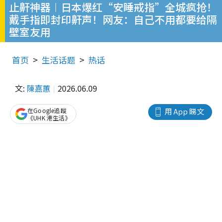
止鼾神器︱日本爆红“安睡戒指”全城疯抢！
戴手指即封印鼾声！网友：自己不用都要给隔
壁室友用
首页
生活话题
热话
文:
陳嘉蕙
2026.06.09
在Google追蹤
用 App 睇文
《UHK 港生活》