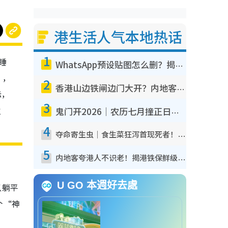
港生活人气本地热话
1
睡
WhatsApp预设贴图怎么删？揭秘1招“反向操作”还原简洁界面 附3步实测教程
”，
2
香港山边铁闸边门大开？内地客困惑意义何在！网友神回复：这种叫法理性防御
际，
3
位
鬼门开2026｜农历七月撞正日全食特别邪？专家警告切忌做一事！揭4大禁忌+2招保平安
4
夺命寄生虫｜食生菜狂泻首现死者！疫潮恶化录1.8万宗病例 揭洗菜3大谬误
5
内地客夸港人不识老！揭港铁保鲜级冷气 港人求放过：别投诉
U GO 本週好去處
以躺平
个“神