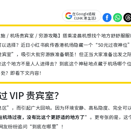
在Google追蹤
《UHK 港生活》
浴设施 / 机场贵宾室 / 穷游攻略】搭乘凌晨机想找个地方舒舒服服
以选择？近日小红书疯传香港机场隐藏一个“50元过夜神位
P 贵宾室”，吸引大批穷游族准备朝圣！但正当大家准备出发之
来这个地方不是人人进得去？到底这个神秘地点藏于机场哪个
好去处？即看下文内容！
 VIP 贵宾室？
息区”，而引起广大回响。因为环境安静、高私隐度、完全可
在机场过夜，没有比这个更舒适的地方了”
。更夸张的是，这
批网友纷纷追问“到底在哪里”！