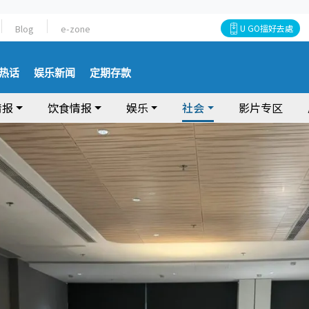
Blog
e-zone
U GO搵好去處
热话
娱乐新闻
定期存款
情报
饮食情报
娱乐
社会
影片专区