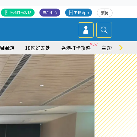
社群打卡攻略
商戶中心
下載 App
繁
简
周围游
18区好去处
香港打卡攻略
主题特集