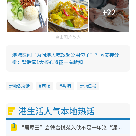
+22
点击图片放大
港漂惊问“为何港人吃饭超爱用勺子”？网友神分
析：背后藏1大核心特征一看就知
网络热话
商场
香港
小红书
港生活人气本地热话
1
“居屋王”启德启悦苑入伙不足一年沦“漏水之王”！插座喷火花致大停电 多户业主全屋家电报废