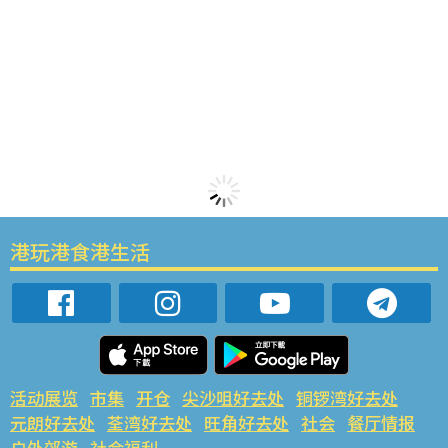
港玩港食港生活
活动展览
市集
开仓
尖沙咀好去处
铜锣湾好去处
元朗好去处
荃湾好去处
旺角好去处
社会
餐厅情报
户外郊游
社会福利