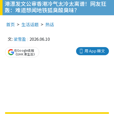
港漂发文公审香港冷气太冷太离谱！网友狂
轰：难道想闻地铁狐臭酸臭味？
首页
生活话题
热话
文:
梁雪盈
2026.06.10
在Google追蹤
用 App 睇文
《UHK 港生活》