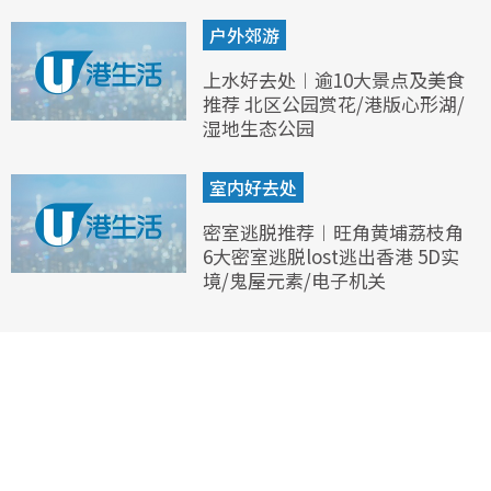
户外郊游
上水好去处︱逾10大景点及美食
推荐 北区公园赏花/港版心形湖/
湿地生态公园
室内好去处
密室逃脱推荐︱旺角黄埔荔枝角
6大密室逃脱lost逃出香港 5D实
境/鬼屋元素/电子机关