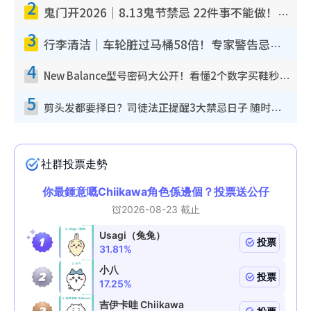
2
鬼门开2026｜8.13鬼节禁忌 22件事不能做！烧肉、刺身要少食？半夜勿吹口哨/打给个电话
3
行李清洁｜车轮脏过马桶58倍！专家警告忌用酒精擦 教1招免脏手除菌
4
New Balance型号密码大公开！看懂2个数字买鞋秒知功能免中伏 附5大热门鞋款
5
剪头发都要择日？司徒法正提醒3大禁忌日子 随时剪走财运！这日剪发恐“剪寿命”？