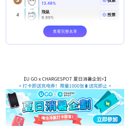
【U GO x CHARGESPOT 夏日消暑企划⚡】
> 打卡即送充电券！限量1000张🔋送完即止 <