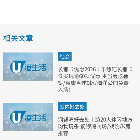
相关文章
社会
长者卡优惠2026︱乐悠咭长者卡
食买玩逾60项优惠 麦当劳送薯
饼/惠康百佳9折/海洋公园免费
入场！
室内好去处
铜锣湾好去处︱逾20大休闲地方
购物玩乐 铜锣湾商场/戏院/K房
推荐