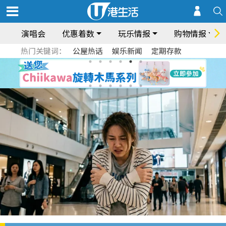
演唱会
优惠着数
玩乐情报
购物情报
热门关键词：
公屋热话
娱乐新闻
定期存款