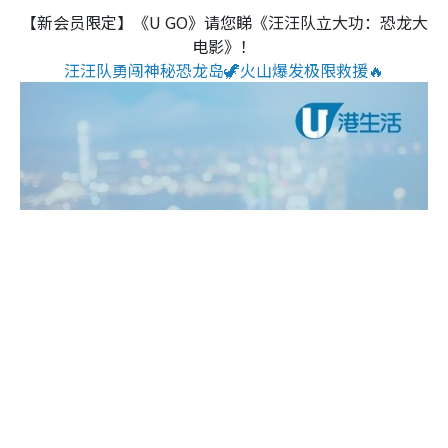
【新会员限定】《U GO》请您睇《汪汪队立大功：恐龙大
电影》！
汪汪队勇闯神秘恐龙岛🦖火山爆发极限救援🔥