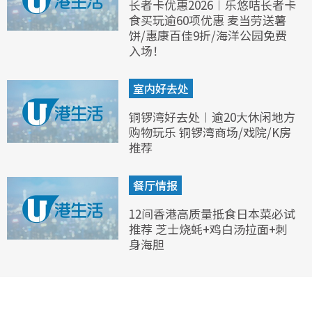
长者卡优惠2026︱乐悠咭长者卡
食买玩逾60项优惠 麦当劳送薯
饼/惠康百佳9折/海洋公园免费
入场！
室内好去处
铜锣湾好去处︱逾20大休闲地方
购物玩乐 铜锣湾商场/戏院/K房
推荐
餐厅情报
12间香港高质量抵食日本菜必试
推荐 芝士烧蚝+鸡白汤拉面+刺
身海胆