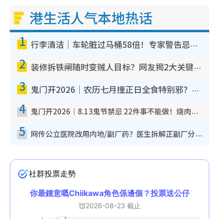
港生活人气本地热话
1
行李清洁｜车轮脏过马桶58倍！专家警告忌用酒精擦 教1招免脏手除菌
2
装修拆铁闸随时变贼人目标？网友揭2大关键用途：装新款等于白装？附新旧铁闸分别
3
鬼门开2026｜农历七月撞正日全食特别邪？专家警告切忌做一事！揭4大禁忌+2招保平安
4
鬼门开2026｜8.13鬼节禁忌 22件事不能做！烧肉、刺身要少食？半夜勿吹口哨/打给个电话
5
网传公立医院改用内地/副厂药？医生拆解正副厂分别，揭4类人换药随时出事