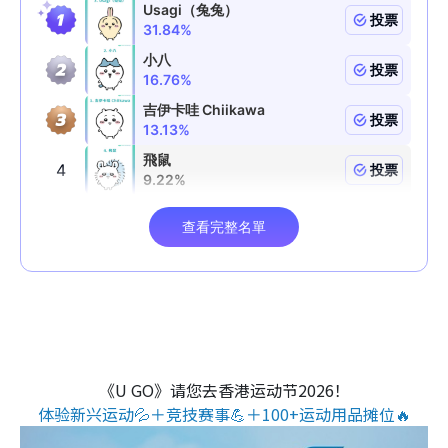
《U GO》请您去香港运动节2026！
体验新兴运动💦＋竞技赛事💪＋100+运动用品摊位🔥