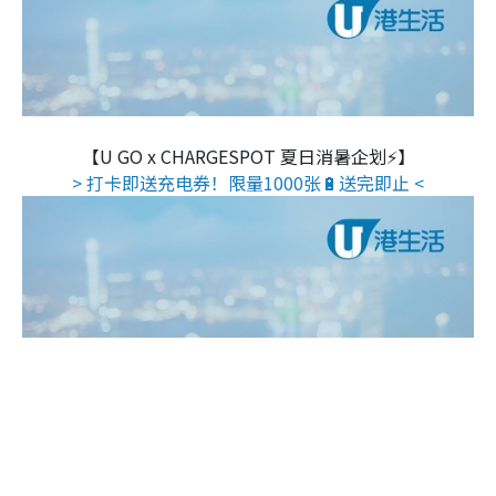
【U GO x CHARGESPOT 夏日消暑企划⚡】
> 打卡即送充电券！限量1000张🔋送完即止 <