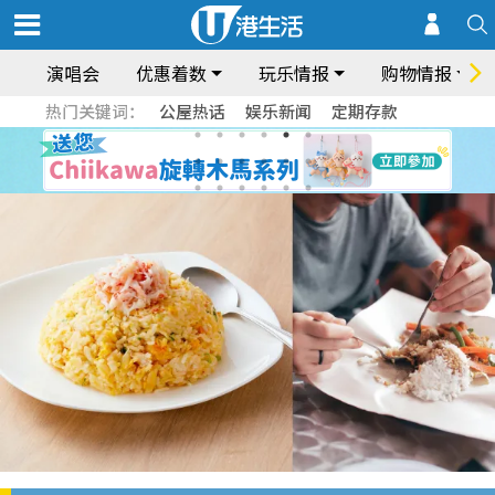
演唱会
优惠着数
玩乐情报
购物情报
热门关键词：
公屋热话
娱乐新闻
定期存款