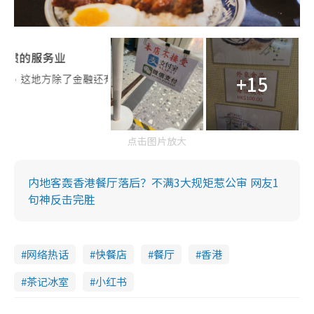
+15
点击图片放大
内地客轰香港餐厅落后？不满3大规矩惹公审 网友1
句神反击完胜
网络热话
快餐店
餐厅
香港
茶记冰室
小红书