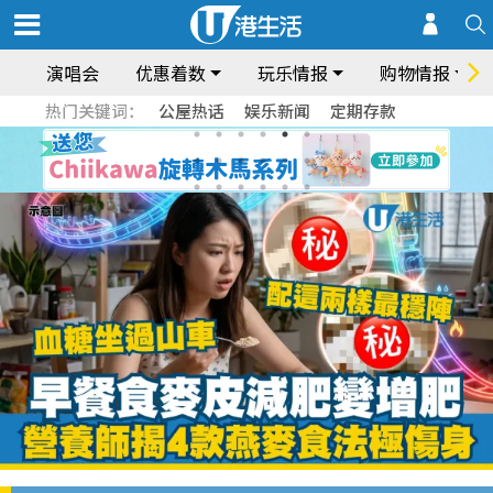
演唱会
优惠着数
玩乐情报
购物情报
热门关键词：
公屋热话
娱乐新闻
定期存款