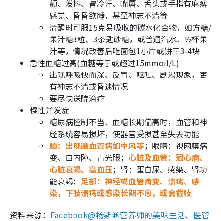
颤、发抖、冒冷汗、嘴唇、舌头或手指有麻痹
感觉、昏昏欲睡，甚至神志不清等
清醒时可服15克易吸收的碳水化合物，如方糖/
果汁糖3粒、3茶匙砂糖，或普通汽水、½杯果
汁等，情况改善后吃面包1小片或饼干3-4块
急性血糖过高(血糖等于或超过15mmoil/L)
出现呼吸快而深、反胃、呕吐、剧渴现象，更
有神志不清或昏迷情况
要尽快送院治疗
慢性并发症
糖尿病控制不当、血糖长期偏高时，血管和神
经系统容易损坏，使器官受损甚至失去功能
脑：出现脑血管病如中风等
；眼睛：视网膜病
变、白内障、青光眼；
心脏及血管：冠心病、
心脏衰竭、高血压
；肾：蛋白尿、感染、肾功
能衰竭；
足部：神经或血管病变、溃疡、感
染，下肢溃疡或感染长期不愈，或会截肢
资料来源：
Facebook@杨斯涵营养师的美味生活
、
医管