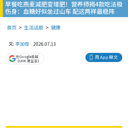
早餐吃燕麦减肥变增肥！营养师揭4款吃法极
伤身：血糖好似坐过山车 配这两样最稳阵
首页
生活话题
健康
文:
李加傑
2026.07.13
在Google追蹤
用 App 睇文
《UHK 港生活》