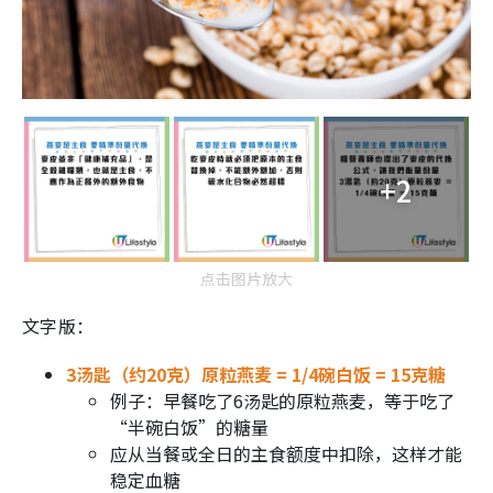
+2
点击图片放大
文字版：
3汤匙（约20克）原粒燕麦 = 1/4碗白饭 = 15克糖
例子：早餐吃了6汤匙的原粒燕麦，等于吃了
“半碗白饭”的糖量
应从当餐或全日的主食额度中扣除，这样才能
稳定血糖