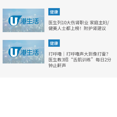
健康
医生列10大伤肾职业 家庭主妇/
健美人士都上榜！附护肾建议
健康
打呼噜｜打呼噜声大到像打雷？
医生教3招“舌肌训练”每日2分
钟止鼾声