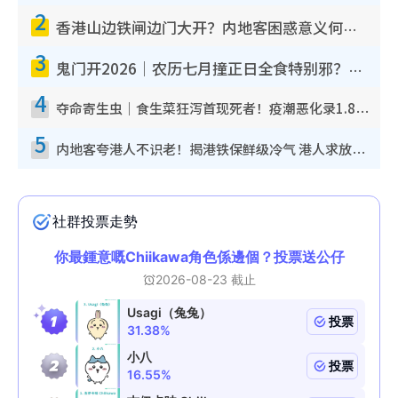
2
香港山边铁闸边门大开？内地客困惑意义何在！网友神回复：这种叫法理性防御
3
鬼门开2026｜农历七月撞正日全食特别邪？专家警告切忌做一事！揭4大禁忌+2招保平安
4
夺命寄生虫｜食生菜狂泻首现死者！疫潮恶化录1.8万宗病例 揭洗菜3大谬误
5
内地客夸港人不识老！揭港铁保鲜级冷气 港人求放过：别投诉