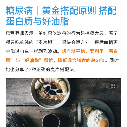
糖尿病｜黄金搭配原则 搭配
蛋白质与好油脂
杨营养师表示，单纯只吃淀粉的行为是控糖大忌。若早
餐只吃单纯的“麦片粥”，很快会饿之外，餐后血糖更
会像过山车一样剧烈波动。
想血糖平稳，要利用“蛋白
质”与“好油脂”帮忙，降低混合膳食的总GI值
。同时
她也分享了2种正确的麦片搭配法。