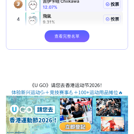
《U GO》请您去香港运动节2026！
体验新兴运动💦＋竞技赛事💪＋100+运动用品摊位🔥