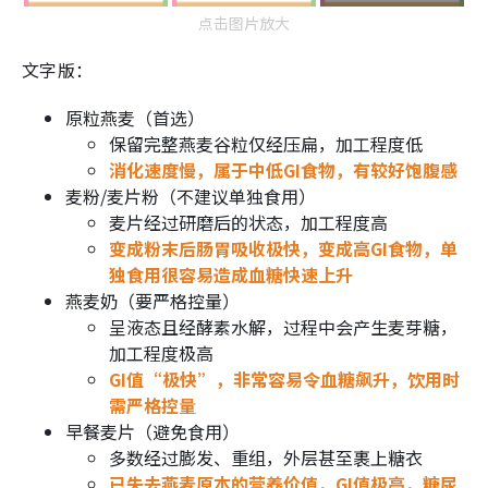
点击图片放大
文字版：
原粒燕麦（首选）
保留完整燕麦谷粒仅经压扁，加工程度低
消化速度慢，属于中低GI食物，有较好饱腹感
麦粉/麦片粉（不建议单独食用）
麦片经过研磨后的状态，加工程度高
变成粉末后肠胃吸收极快，变成高GI食物，单
独食用很容易造成血糖快速上升
燕麦奶（要严格控量）
呈液态且经酵素水解，过程中会产生麦芽糖，
加工程度极高
GI值“极快”，非常容易令血糖飙升，饮用时
需严格控量
早餐麦片（避免食用）
多数经过膨发、重组，外层甚至裹上糖衣
已失去燕麦原本的营养价值，GI值极高，糖尿