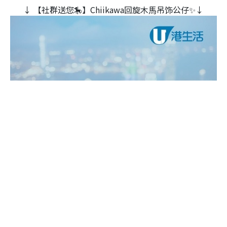
↓ 【社群送您🎠】Chiikawa回旋木⾺吊饰公仔✨↓