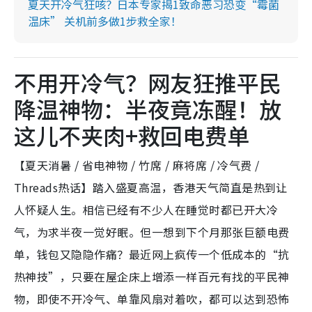
夏天开冷气狂咳？日本专家揭1致命恶习恐变“霉菌
温床” 关机前多做1步救全家！
不用开冷气？网友狂推平民
降温神物：半夜竟冻醒！放
这儿不夹肉+救回电费单
【夏天消暑 / 省电神物 / 竹席 / 麻将席 / 冷气费 /
Threads热话】踏入盛夏高温，香港天气简直是热到让
人怀疑人生。相信已经有不少人在睡觉时都已开大冷
气，为求半夜一觉好眠。但一想到下个月那张巨额电费
单，钱包又隐隐作痛？最近网上疯传一个低成本的“抗
热神技”，只要在屋企床上增添一样百元有找的平民神
物，即使不开冷气、单靠风扇对着吹，都可以达到恐怖