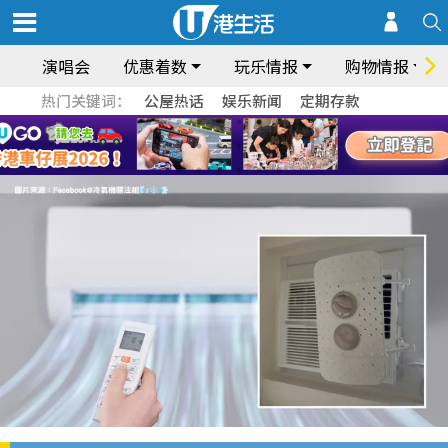
演唱会
优惠着数
玩乐情报
购物情报
热门关键词：
公屋热话
娱乐新闻
定期存款