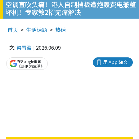
空调直吹头痛！港人自制挡板遭炮轰费电兼整
坏机！专家教2招无痛解决
首页
生活话题
热话
文:
梁雪盈
2026.06.09
在Google追蹤
用 App 睇文
《UHK 港生活》