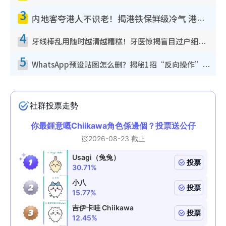
3
内地客夸港人不识老！揭港铁保鲜级冷气 港人求放过：别投诉
4
牙线棒乱用随时越清越糟糕！牙医惊揭盲目过户细菌恐致蛀牙：这种才是日常真保养
5
WhatsApp预设贴图怎么删？揭秘1招“反向操作”还原简洁界面 附3步实测教程