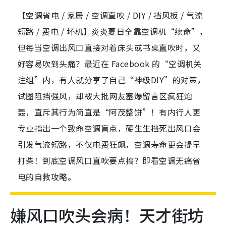
【空调省电 / 家居 / 空调直吹 / DIY / 挡风板 / 气流
短路 / 费电 / 坏机】炎炎夏日全靠空调机“续命”，
但每当空调出风口直接对着床头或书桌直吹时，又
好容易吹到头痛？最近在 Facebook 的“空调机关
注组”内，有人就分享了自己“神级DIY”的对策，
试图阻挡强风，却被大批网友塞爆留言区疯狂炮
轰，直斥其行为简直是“阿茂整饼”！有内行人更
专业指出一个致命空调盲点，硬生生挡死出风口会
引发气流短路，不仅电费狂飙，空调寿命更会提早
打柴！到底空调风口直吹要点搞？即看空调无痛省
电的自救攻略。
嫌风口吹头会病！天才街坊