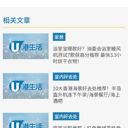
相关文章
家居
浴室宝哪款好？消委会浴室暖风
机测试7款获高分推荐 最快3.3小
时烘干衣物！
室内好去处
10大香港海景好去处推荐！半岛
直升机连下午茶/海景餐厅/海上
酒吧
室内好去处
密室逃脱推荐︱旺角黄埔荔枝角