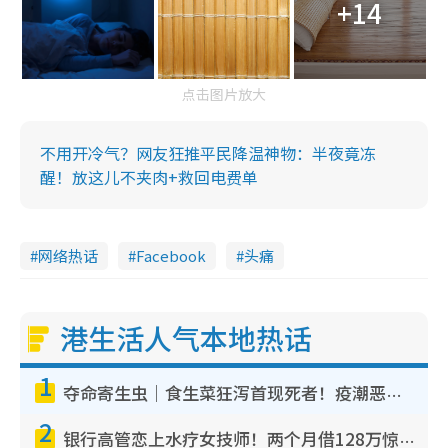
+14
点击图片放大
不用开冷气？网友狂推平民降温神物：半夜竟冻
醒！放这儿不夹肉+救回电费单
网络热话
Facebook
头痛
港生活人气本地热话
1
夺命寄生虫｜食生菜狂泻首现死者！疫潮恶化录1.8万宗病例 揭洗菜3大谬误
2
银行高管恋上水疗女技师！两个月借128万惊觉“沉船”沉落火海 揭背后疑似邪教操控卖淫