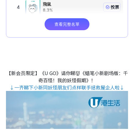
【新会员限定】《U GO》请你睇👹《蜡笔小新剧场版：千
奇百怪！我的妖怪假期》！
↓一齐睇下小新同妖怪朋友们点样联手拯救屋企人啦↓