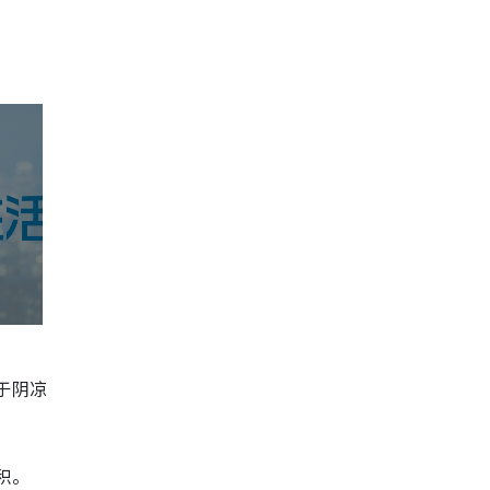
于阴凉
积。