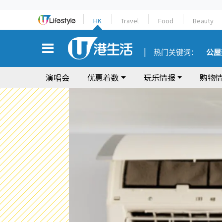
HK
Travel
Food
Beauty
热门关键词：
公屋
演唱会
优惠着数
玩乐情报
购物