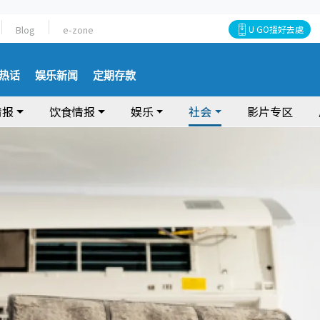
Blog
e-zone
U GO搵好去處
热话
娱乐新闻
定期存款
情报
饮食情报
娱乐
社会
影片专区