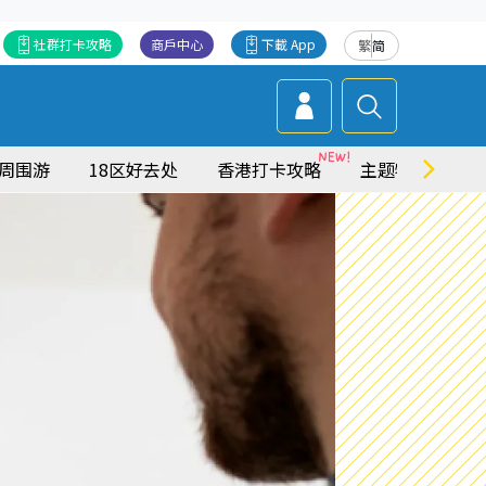
社群打卡攻略
商戶中心
下載 App
繁
简
周围游
18区好去处
香港打卡攻略
主题特集