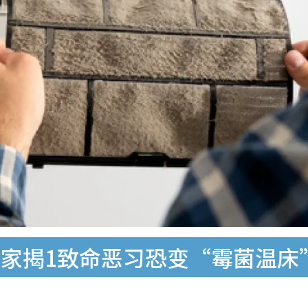
家揭1致命恶习恐变“霉菌温床”