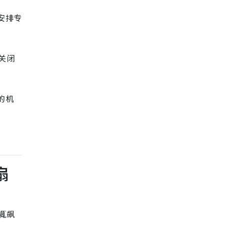
安排专
关闭
的机
扇
动辄飙