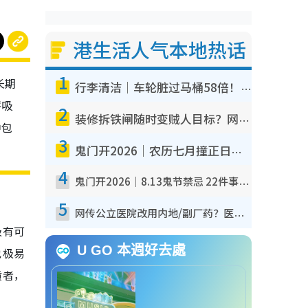
港生活人气本地热话
1
长期
行李清洁｜车轮脏过马桶58倍！专家警告忌用酒精擦 教1招免脏手除菌
呼吸
2
装修拆铁闸随时变贼人目标？网友揭2大关键用途：装新款等于白装？附新旧铁闸分别
中包
3
鬼门开2026｜农历七月撞正日全食特别邪？专家警告切忌做一事！揭4大禁忌+2招保平安
4
鬼门开2026｜8.13鬼节禁忌 22件事不能做！烧肉、刺身要少食？半夜勿吹口哨/打给个电话
5
网传公立医院改用内地/副厂药？医生拆解正副厂分别，揭4类人换药随时出事
极有可
U GO 本週好去處
也极易
质者，