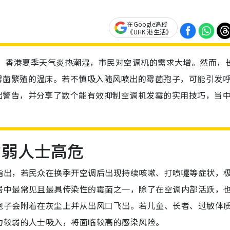
在Google追蹤
《UHK 港生活》
方法 / 】香港夏季天气炎热潮湿，市民对空调机的需求大增。然而，
霉菌繁殖的温床。若不慎吸入随风喷出的霉菌孢子，可能引发
出警告，并分享了数个能有效抑制空调机发霉的实用技巧，当
力弱人士高危
指出，若民众在换季开空调后出现持续咳嗽、打喷嚏等症状，
居中最常见且最具传染性的霉菌之一，除了在空调内部活跃，
孢子会附着在灰尘上并从出风口飞出。若儿童、长者、过敏体
力较弱的人士吸入，将面临较高的感染风险。