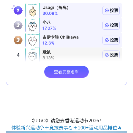
《U GO》请您去香港运动节2026！
体验新兴运动💦＋竞技赛事💪＋100+运动用品摊位🔥