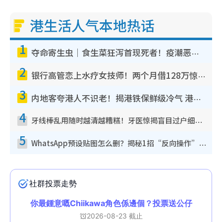
港生活人气本地热话
1
夺命寄生虫｜食生菜狂泻首现死者！疫潮恶化录1.8万宗病例 揭洗菜3大谬误
2
银行高管恋上水疗女技师！两个月借128万惊觉“沉船”沉落火海 揭背后疑似邪教操控卖淫
3
内地客夸港人不识老！揭港铁保鲜级冷气 港人求放过：别投诉
4
牙线棒乱用随时越清越糟糕！牙医惊揭盲目过户细菌恐致蛀牙：这种才是日常真保养
5
WhatsApp预设贴图怎么删？揭秘1招“反向操作”还原简洁界面 附3步实测教程