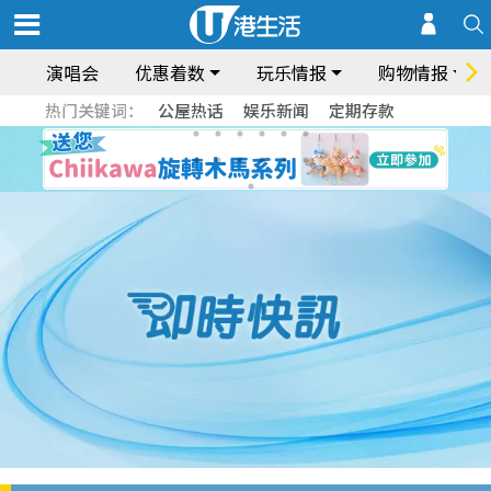
演唱会
优惠着数
玩乐情报
购物情报
热门关键词：
公屋热话
娱乐新闻
定期存款