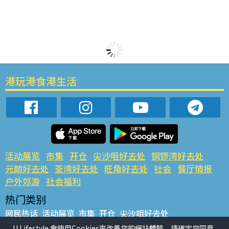
港玩港食港生活
活动展览
市集
开仓
尖沙咀好去处
铜锣湾好去处
元朗好去处
荃湾好去处
旺角好去处
社会
餐厅情报
户外郊游
社会福利
热门类别
网民热话
活动展览
市集
开仓
尖沙咀好去处
铜锣湾好去处
元朗好去处
荃湾好去处
旺角好去处
社会
U Lifestyle 會使用Cookies來改善您的網站體驗，請確定您同意