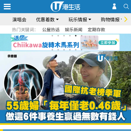
演唱会
优惠着数
玩乐情报
购物情报
热门关键词：
公屋热话
娱乐新闻
定期存款