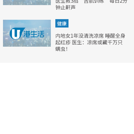
医生教3招“舌肌训练”每日2分
钟止鼾声
健康
内地女1年没清洗凉席 睡醒全身
起红疹 医生：凉席或藏千万只
螨虫！