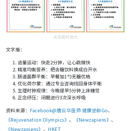
点击图片放大
文字版：
适量运动：快走2分钟，让心跳微快
精准均衡营养：把含糖饮料换成白开水
肠道菌群平衡：早餐加1勺无糖优格
优化荷尔蒙：通过专业咨询找回身体平衡
生理时钟规律：今晚提早5分钟上床睡觉
正念纾压：闭眼进行3次深长呼吸
资料来源：
Facebook@唐云华医师 健康逆龄Go
、
《Rejuvenation Olympics》
、
《Newzapiens》
、
《Newzapiens》
、
HKET