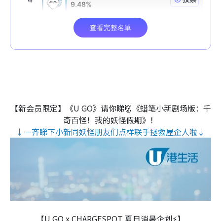
【新会员限定】《U GO》请你睇👹《蜡笔小新剧场版：千
奇百怪！我的妖怪假期》！
↓一齐睇下小新同妖怪朋友们点样联手拯救屋企人啦↓
【U GO x CHARGESPOT 夏日消暑企划⚡】