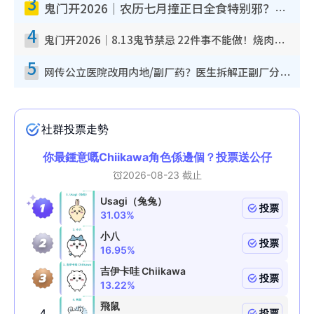
3
鬼门开2026｜农历七月撞正日全食特别邪？专家警告切忌做一事！揭4大禁忌+2招保平安
4
鬼门开2026｜8.13鬼节禁忌 22件事不能做！烧肉、刺身要少食？半夜勿吹口哨/打给个电话
5
网传公立医院改用内地/副厂药？医生拆解正副厂分别，揭4类人换药随时出事