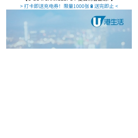
> 打卡即送充电券！限量1000张🔋送完即止 <