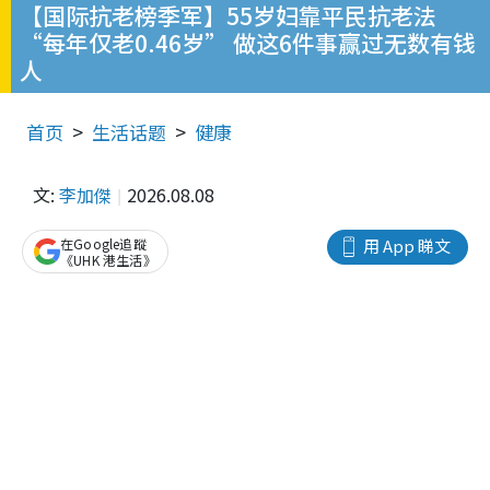
【国际抗老榜季军】55岁妇靠平民抗老法
“每年仅老0.46岁” 做这6件事赢过无数有钱
人
首页
生活话题
健康
文:
李加傑
2026.08.08
在Google追蹤
用 App 睇文
《UHK 港生活》