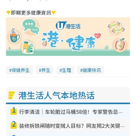
▼
即睇更多健康資訊
▼
保健养生
养生
生理
健康快讯
港生活人气本地热话
1
行李清洁｜车轮脏过马桶58倍！专家警告忌用酒精擦 教1招免脏手除菌
2
装修拆铁闸随时变贼人目标？网友揭2大关键用途：装新款等于白装？附新旧铁闸分别