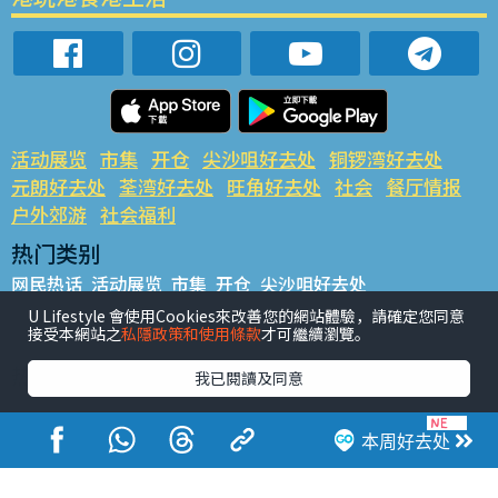
活动展览
市集
开仓
尖沙咀好去处
铜锣湾好去处
元朗好去处
荃湾好去处
旺角好去处
社会
餐厅情报
户外郊游
社会福利
热门类别
网民热话
活动展览
市集
开仓
尖沙咀好去处
铜锣湾好去处
元朗好去处
荃湾好去处
旺角好去处
社会
U Lifestyle 會使用Cookies來改善您的網站體驗，請確定您同意
接受本網站之
私隱政策和使用條款
才可繼續瀏覽。
餐厅情报
户外郊游
热门标签
我已閱讀及同意
#UGO揾好去处
#人气活动推介
#美食社群热话
#亲子玩乐好去处
#ULifestyle应用程式
#限时抢
本周好去处
#UJetso礼物放送
#ULifestyle商户中心
#著数
#网络热话