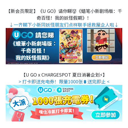
【新会员限定】《U GO》请你睇👹《蜡笔小新剧场版：千
奇百怪！我的妖怪假期》！
↓一齐睇下小新同妖怪朋友们点样联手拯救屋企人啦↓
【U GO x CHARGESPOT 夏日消暑企划⚡】
> 打卡即送充电券！限量1000张🔋送完即止 <