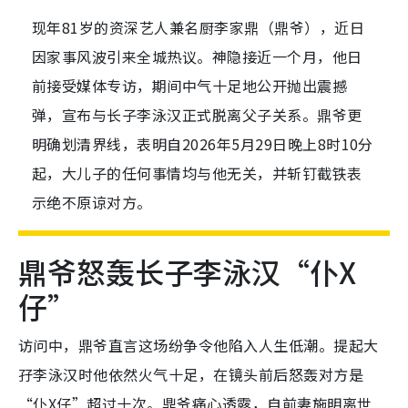
现年81岁的资深艺人兼名厨李家鼎（鼎爷），近日
因家事风波引来全城热议。神隐接近一个月，他日
前接受媒体专访，期间中气十足地公开抛出震撼
弹，宣布与长子李泳汉正式脱离父子关系。鼎爷更
明确划清界线，表明自2026年5月29日晚上8时10分
起，大儿子的任何事情均与他无关，并斩钉截铁表
示绝不原谅对方。
鼎爷怒轰长子李泳汉“仆X
仔”
访问中，鼎爷直言这场纷争令他陷入人生低潮。提起大
孖李泳汉时他依然火气十足，在镜头前后怒轰对方是
“仆X仔”超过十次。鼎爷痛心透露，自前妻施明离世