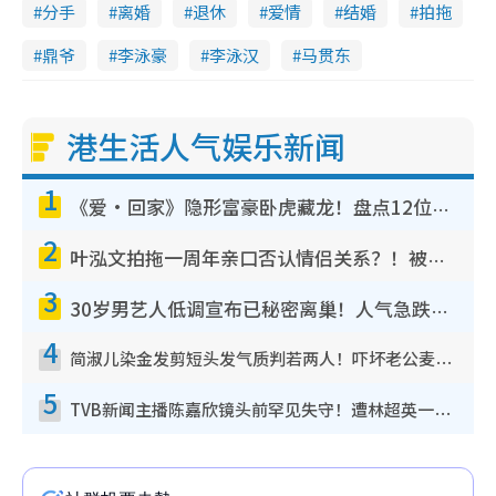
分手
离婚
退休
爱情
结婚
拍拖
鼎爷
李泳豪
李泳汉
马贯东
港生活人气娱乐新闻
1
《爱·回家》隐形富豪卧虎藏龙！盘点12位财气逼人的有钱艺人：这位美女3亿身家不愁做
2
叶泓文拍拖一周年亲口否认情侣关系？！被质疑感情造假竟称GM“普通同事”
3
30岁男艺人低调宣布已秘密离巢！人气急跌变失踪人口：“这几年过得并不容易”
4
简淑儿染金发剪短头发气质判若两人！吓坏老公麦大力都认不出：“你做什么？”
5
TVB新闻主播陈嘉欣镜头前罕见失守！遭林超英一句话突袭吓坏当场大笑