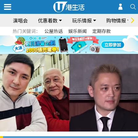
演唱会
优惠着数
玩乐情报
购物情报
热门关键词：
公屋热话
娱乐新闻
定期存款