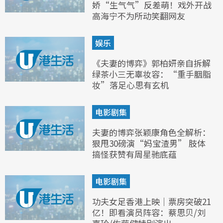
娇“生气气”反差萌！戏外开战
高海宁不为所动笑翻网友
娱乐
《夫妻的博弈》郭柏妍亲自拆解
绿茶小三无辜妆容：“重手胭脂
妆”落足心思有玄机
电影剧集
夫妻的博弈张颖康角色全解析：
狠甩30磅演“妈宝渣男” 肢体
搞怪获赞有周星驰底蕴
电影剧集
功夫女足香港上映｜票房突破21
亿！即看演员阵容：蔡思贝/刘