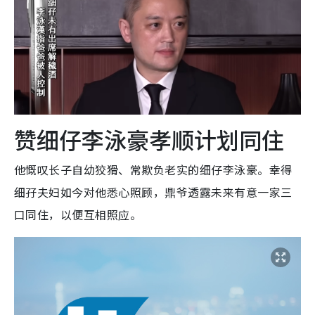
赞细仔李泳豪孝顺计划同住
他慨叹长子自幼狡猾、常欺负老实的细仔李泳豪。幸得
细孖夫妇如今对他悉心照顾，鼎爷透露未来有意一家三
口同住，以便互相照应。