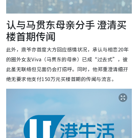
认与马贯东母亲分手 澄清买
楼首期传闻
此外，鼎爷亦首度大方回应感情状况，承认与相恋20年
的圈外女友Viva（马贯东的母亲）已成“过去式”，彼
此虽无联络但见面仍会打招呼。同时，他郑重澄清细孖
绝无要求他支付150万元买楼首期的传闻与流言。