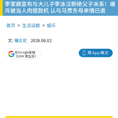
李家鼎宣布与大儿子李泳汉断绝父子关系！痛
斥被当人肉提款机 认与马贯东母亲情已逝
首页
生活话题
娱乐
文:
羅志宏
2026.06.02
在Google追蹤
用 App 睇文
《UHK 港生活》