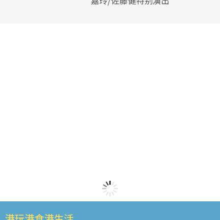
嘉玲/佐藤健特别演出
港玩港食港生活