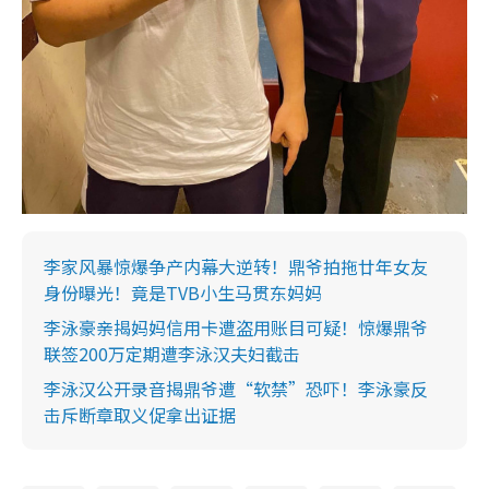
李家风暴惊爆争产内幕大逆转！鼎爷拍拖廿年女友
身份曝光！竟是TVB小生马贯东妈妈
李泳豪亲揭妈妈信用卡遭盗用账目可疑！惊爆鼎爷
联签200万定期遭李泳汉夫妇截击
李泳汉公开录音揭鼎爷遭“软禁”恐吓！李泳豪反
击斥断章取义促拿出证据