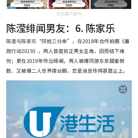
点击图片放大
陈滢绯闻男友：6. 陈家乐
陈滢与陈家乐“同姓三分亲”，在2018年合作拍摄《廉
政行动2019》，两人首度担正男女主角，因而结下缘
份；更在2019年传出绯闻，两人被爆同游东京甜蜜倒
数、又被爆二人世界撑台脚，恋爱消息传得甚嚣尘上。