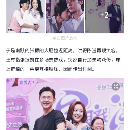
+2
点击图片放大
于是幽默的张振朗大胆拉近距离，哄得陈滢再现笑容，
更有指张振朗在多场亲热戏，突然自行加亲吻戏份，床
上缠绵的一幕更互相胸压，因而传出绯闻。