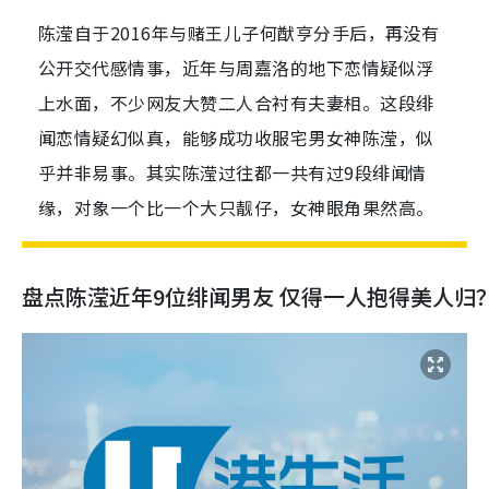
陈滢自于2016年与赌王儿子何猷亨分手后，再没有
公开交代感情事，近年与周嘉洛的地下恋情疑似浮
上水面，不少网友大赞二人合衬有夫妻相。这段绯
闻恋情疑幻似真，能够成功收服宅男女神陈滢，似
乎并非易事。其实陈滢过往都一共有过9段绯闻情
缘，对象一个比一个大只靓仔，女神眼角果然高。
盘点陈滢近年9位绯闻男友 仅得一人抱得美人归