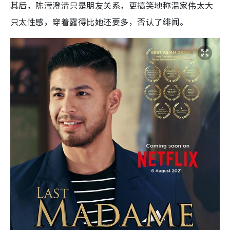
其后，陈滢澄清只是朋友关系，更搞笑地称温家伟太大
只太性感，穿着露得比她还要多，否认了绯闻。