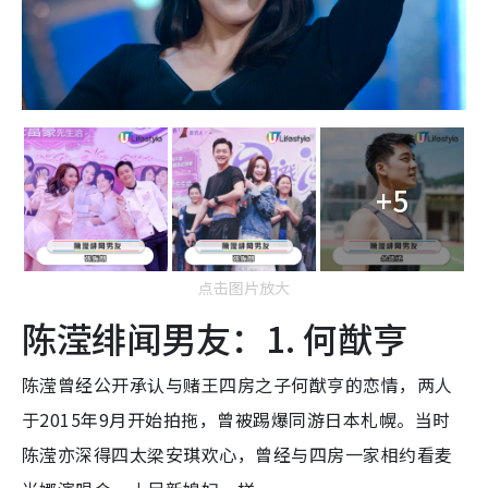
+5
点击图片放大
陈滢绯闻男友：1. 何猷亨
陈滢曾经公开承认与赌王四房之子何猷亨的恋情，两人
于2015年9月开始拍拖，曾被踢爆同游日本札幌。当时
陈滢亦深得四太梁安琪欢心，曾经与四房一家相约看麦