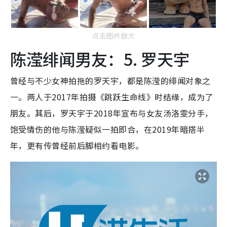
点击图片放大
陈滢绯闻男友：5. 罗天宇
曾经与不少女神拍拖的罗天宇，都是陈滢的绯闻对象之
一。两人于2017年拍摄《跳跃生命线》时结缘，成为了
朋友。其后，罗天宇于2018年宣布与女友汤洛雯分手，
饱受情伤的他与陈滢疑似一拍即合，在2019年暗搭半
年，更有传曾经前后脚相约看电影。