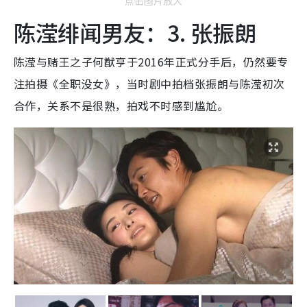
点击图片放大
陈滢绯闻男友：3. 张振朗
陈滢与赌王之子何猷亨于2016年正式分手后，仍然要专
注拍摄《全职没女》，当时剧中拍档张振朗与陈滢初次
合作，关系不是很熟，拍戏不时感到尴尬。