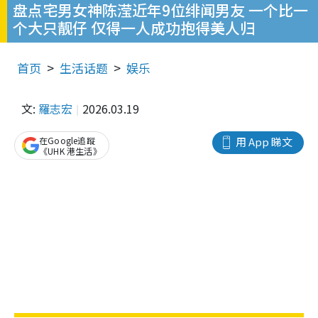
盘点宅男女神陈滢近年9位绯闻男友 一个比一
个大只靓仔 仅得一人成功抱得美人归
首页
生活话题
娱乐
文:
羅志宏
2026.03.19
在Google追蹤
用 App 睇文
《UHK 港生活》