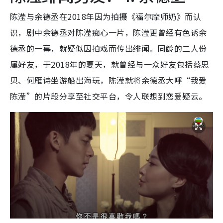
陈滢与余德丞在2018年因为拍摄《福尔摩师奶》而认
识，剧中余德丞对陈滢痴心一片，陈滢更曾经有色诱余
德丞的一幕，就疑似因拍戏而传出绯闻。同龄的二人份
属好友，于2018年的夏天，就曾经与一众好友包括蔡思
贝、何雁诗坐游船出海玩，陈滢就将余德丞大呼“我爱
陈滢”的片段分享至社交平台，令人联想到恋爱疑云。