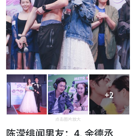
+2
点击图片放大
陈滢绯闻男友：4. 余德丞