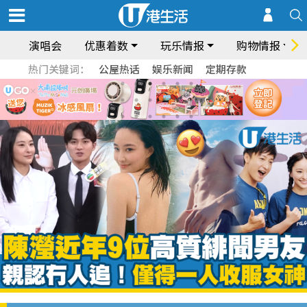
演唱会
优惠着数
玩乐情报
购物情报
热门关键词：
公屋热话
娱乐新闻
定期存款