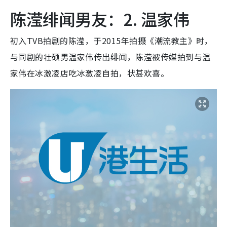
陈滢绯闻男友：2. 温家伟
初入TVB拍剧的陈滢，于2015年拍摄《潮流教主》时，
与同剧的壮硕男温家伟传出绯闻，陈滢被传媒拍到与温
家伟在冰激凌店吃冰激凌自拍，状甚欢喜。