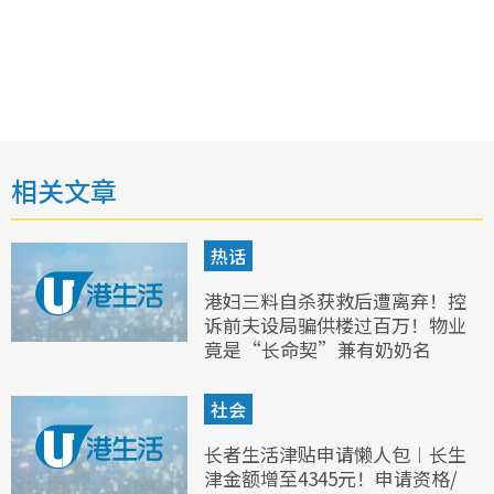
相关文章
热话
港妇三料自杀获救后遭离弃！控
诉前夫设局骗供楼过百万！物业
竟是“长命契”兼有奶奶名
社会
长者生活津贴申请懒人包︱长生
津金额增至4345元！申请资格/