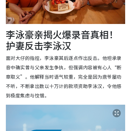
李泳豪亲揭火爆录音真相！
护妻反击李泳汉
面对大仔的指控，李泳豪其后逐点作出反击。他坦承录
音中确实曾与父亲发生争执，但强调内容被有心人“断
章取义”。他解释当时语气较重，完全是因为鼎爷屡劝
不听，不断拿出数以十万计的款项资助李泳汉，令他感
到极度焦虑与忟憎。