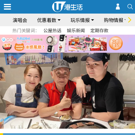
演唱会
优惠着数
玩乐情报
购物情报
热门关键词：
公屋热话
娱乐新闻
定期存款