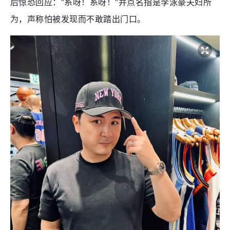
后惊恐回应：“系呀！系呀！”并点名指是李泳豪夫妇所
为，声称怕被发现而不敢踏出门口。