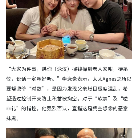
“大家为件事，睇你（泳汉）攞钱攞到老人家咁，梗系
忟，说话一定唔好听。”李泳豪表示，太太Agnes之所以
要帮鼎爷“对数”，是因为发现父亲账目极度混乱，希
望透过控制开支防止积蓄被掏空。对于“软禁”及“嗌
非礼”的指控，他强烈否认，直指这是凭空想像的恶意
抹黑。