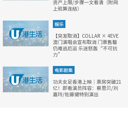
资产上限/步骤一文看清（附网
上验算连结）
娱乐
【突发取消】COLLAR × 4EVE
澳门演唱会宣布取消 门票售罄
仍难逃厄运 乐迷怒轰“不可抗
力”
电影剧集
功夫女足香港上映｜票房突破21
亿！即看演员阵容：蔡思贝/刘
嘉玲/佐藤健特别演出