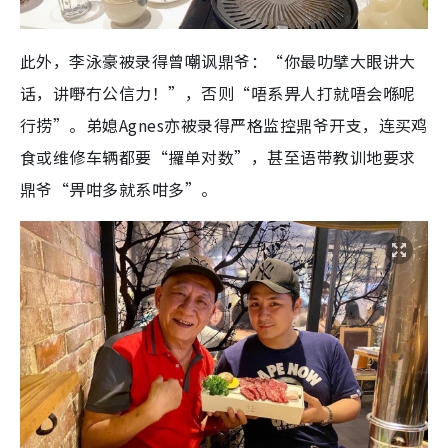
此外，李泳豪被录得曾嘲讽鼎爷：“你最叻擘大眼讲大
话，讲嘢冇公信力！”，否则“唔系畀人打就唔会喺呢
行捞”。弟媳Agnes亦被录得严格监控鼎爷开支，连买鸡
食或维修车辆都要“攞单对数”，甚至语带教训地要求
鼎爷“畀咁多就系咁多”。