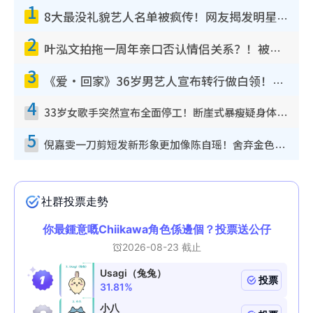
1
8大最没礼貌艺人名单被疯传！网友揭发明星真面目，一致数落这一位是无品天花板？
2
叶泓文拍拖一周年亲口否认情侣关系？！被质疑感情造假竟称GM“普通同事”
3
《爱·回家》36岁男艺人宣布转行做白领！卸下艺人身份回归素人平淡生活
4
33岁女歌手突然宣布全面停工！断崖式暴瘦疑身体亮红灯！声明曝：将暂时淡出
5
倪嘉雯一刀剪短发新形象更加像陈自瑶！舍弃金色长发造型气质大变超惊喜