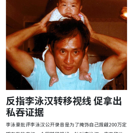
反指李泳汉转移视线 促拿出
私吞证据
李泳豪批评李泳汉公开录音是为了掩饰自己觊觎200万定