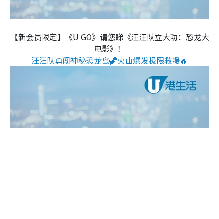
【新会员限定】《U GO》请您睇《汪汪队立大功：恐龙大
电影》！
汪汪队勇闯神秘恐龙岛🦖火山爆发极限救援🔥