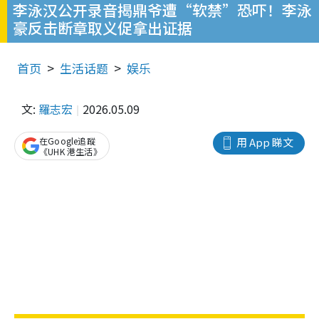
李泳汉公开录音揭鼎爷遭“软禁”恐吓！李泳
豪反击断章取义促拿出证据
首页
生活话题
娱乐
文:
羅志宏
2026.05.09
在Google追蹤
用 App 睇文
《UHK 港生活》