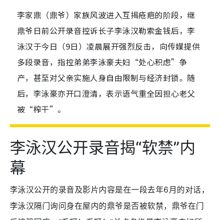
李家鼎（鼎爷）家族风波进入互揭疮疤的阶段，继
鼎爷日前公开录音控诉长子李泳汉勒索金钱后，李
泳汉于今日（9日）凌晨展开强烈反击，向传媒提供
多段录音，指控弟弟李泳豪夫妇“处心积虑”争
产，甚至对父亲实施人身自由限制与经济封锁。随
后，李泳豪亦开口澄清，表示语气重全因担心老父
被“榨干”。
李泳汉公开录音揭“软禁”内
幕
李泳汉公开的录音及影片内容是在一段去年6月的对话，
李泳汉隔门询问身在屋内的鼎爷是否被软禁，鼎爷在门