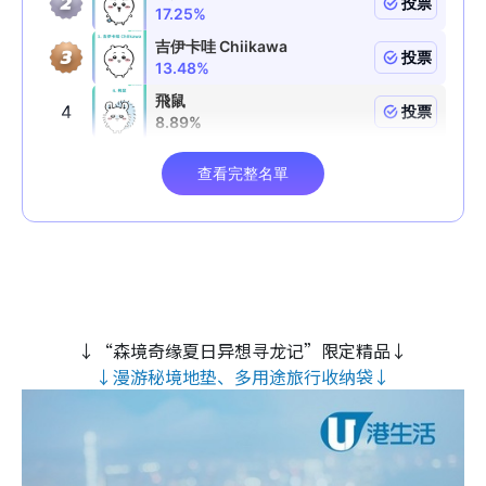
↓“森境奇缘夏日异想寻龙记”限定精品↓
↓漫游秘境地垫、多用途旅行收纳袋↓