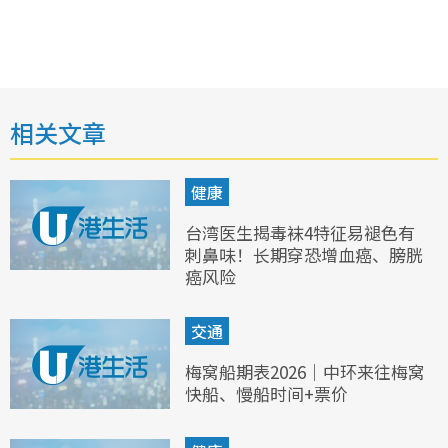
相关文章
健康
台湾医生揭毒袜4特征易褪色有
刺鼻味！长期穿恐增血癌、膀胱
癌风险
交通
梅窝船期表2026｜中环来往梅窝
快船、慢船时间+票价