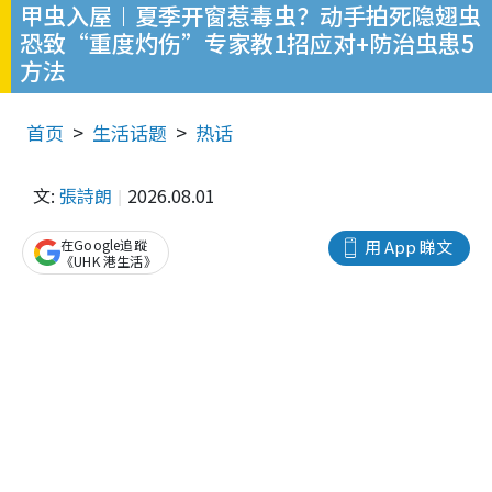
甲虫入屋︱夏季开窗惹毒虫？动手拍死隐翅虫
恐致“重度灼伤”专家教1招应对+防治虫患5
方法
首页
生活话题
热话
文:
張詩朗
2026.08.01
在Google追蹤
用 App 睇文
《UHK 港生活》