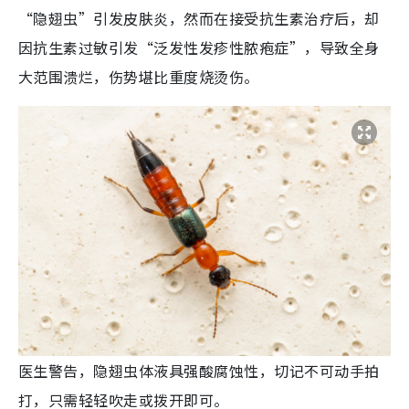
“隐翅虫”引发皮肤炎，然而在接受抗生素治疗后，却
因抗生素过敏引发“泛发性发疹性脓疱症”，导致全身
大范围溃烂，伤势堪比重度烧烫伤。
医生警告，隐翅虫体液具强酸腐蚀性，切记不可动手拍
打，只需轻轻吹走或拨开即可。