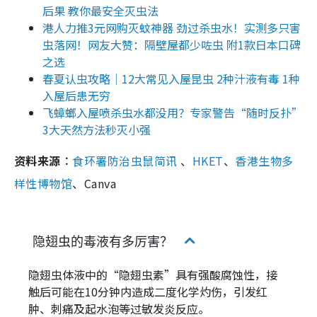
后果 教你最安全灭虫法
港人力推3元网购灭蚊神器 劲过杀虫水！实测多只害
虫落网！网友大赞：隔壁屋都少咗虫 附1款日本口碑
之选
春夏认虫攻略｜12大常见入屋昆虫 2种汁液有毒 1种
入屋后患无穷
飞蟑螂入屋喷杀虫水都没用？专家警告“随时反扑”
3大天然方法秒灭小强
资料来源︰
食环署防治虫鼠简讯
、
HKET
、
香港生物多
样性博物馆
、Canva
隐翅虫的毒液有多厉害？
隐翅虫体液中的“隐翅虫素”具有强酸腐蚀性，接
触后可能在10分钟内造成二度化学灼伤，引发红
肿、刺痛及起水泡等过敏发炎反应。