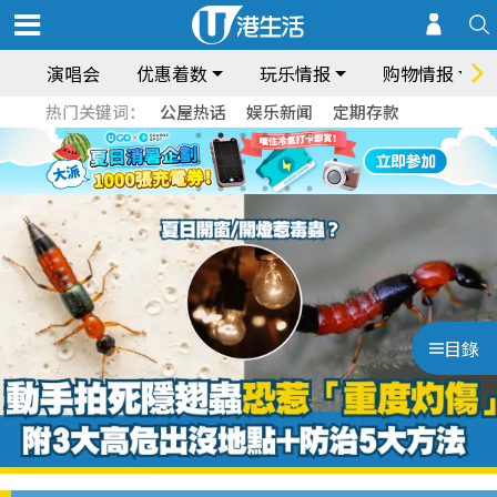
演唱会
优惠着数
玩乐情报
购物情报
热门关键词：
公屋热话
娱乐新闻
定期存款
目錄