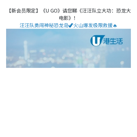
【新会员限定】《U GO》请您睇《汪汪队立大功：恐龙大
电影》！
汪汪队勇闯神秘恐龙岛🦖火山爆发极限救援🔥