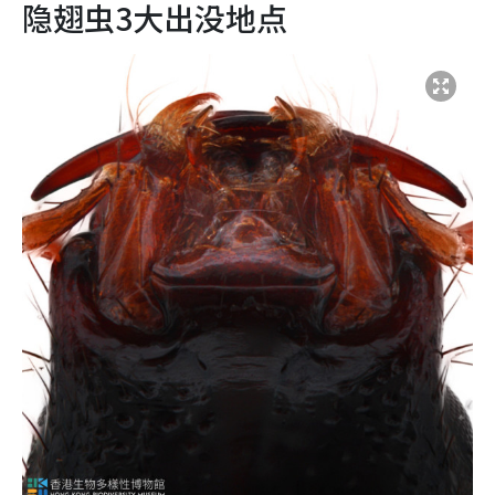
隐翅虫3大出没地点