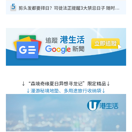
5
剪头发都要择日？司徒法正提醒3大禁忌日子 随时剪走财运！这日剪发恐“剪寿命”？
↓“森境奇缘夏日异想寻龙记”限定精品↓
↓漫游秘境地垫、多用途旅行收纳袋↓