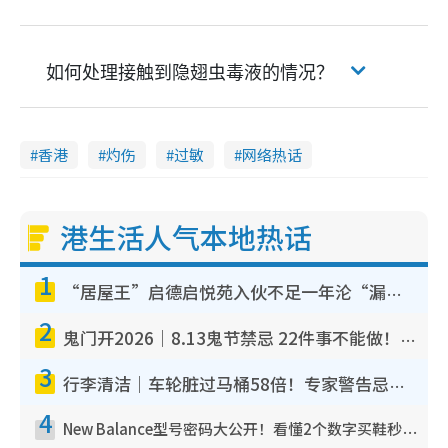
如何处理接触到隐翅虫毒液的情况？
香港
灼伤
过敏
网络热话
港生活人气本地热话
1
“居屋王”启德启悦苑入伙不足一年沦“漏水之王”！插座喷火花致大停电 多户业主全屋家电报废
2
鬼门开2026｜8.13鬼节禁忌 22件事不能做！烧肉、刺身要少食？半夜勿吹口哨/打给个电话
3
行李清洁｜车轮脏过马桶58倍！专家警告忌用酒精擦 教1招免脏手除菌
4
New Balance型号密码大公开！看懂2个数字买鞋秒知功能免中伏 附5大热门鞋款