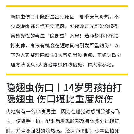
隐翅虫伤口︱隐翅虫出现原因︱夏季天气炎热，不
少香港家庭习惯开窗通风，但夜晚灯光可能会吸引
具趋光性的毒虫“隐翅虫”入屋！若睡梦中不慎拍
打虫体，毒液有机会在短时间内引发严重灼伤！以
下为大家整理隐翅虫3大高危出没地点，正确过敏处
理方法以及5大防治毒虫预防措施，供大家参考。
隐翅虫伤口︱14岁男孩拍打
隐翅虫 伤口堪比重度烧伤
内地曾有一名14岁男童，因为在睡觉时感到脸部有飞
虫，便随手一拍。醒来后发现脸部及身体多处出现红
肿，并伴随强烈的灼热感。经医师诊断，少年因拍死