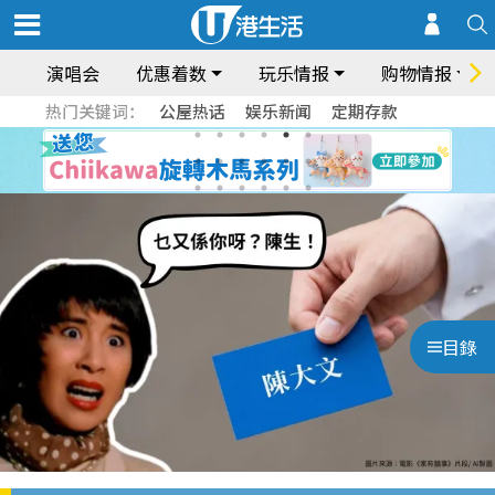
演唱会
优惠着数
玩乐情报
购物情报
热门关键词：
公屋热话
娱乐新闻
定期存款
目錄