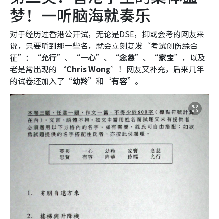
梦！一听脑海就奏乐
对于经历过香港公开试，无论是DSE，抑或会考的网友来
说，只要听到那一些名，就会立刻复发“考试创伤综合
征”：“
允行
”、“
一心
”、“
念慈
”、“
家宝
”，以及
老是常出现的 “
Chris Wong
”！网友又补充，后来几年
的试卷还加入了“
幼羚
”和“
有容
”。