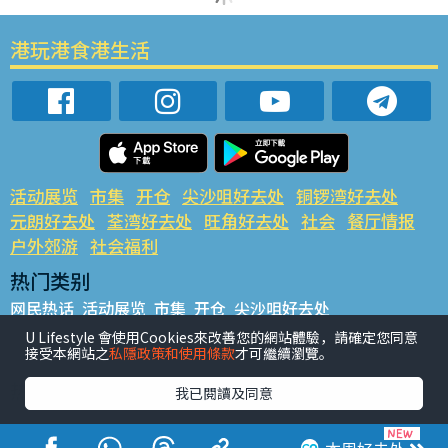
港玩港食港生活
活动展览
市集
开仓
尖沙咀好去处
铜锣湾好去处
元朗好去处
荃湾好去处
旺角好去处
社会
餐厅情报
户外郊游
社会福利
热门类别
网民热话
活动展览
市集
开仓
尖沙咀好去处
铜锣湾好去处
元朗好去处
荃湾好去处
旺角好去处
社会
U Lifestyle 會使用Cookies來改善您的網站體驗，請確定您同意
接受本網站之
私隱政策和使用條款
才可繼續瀏覽。
餐厅情报
户外郊游
热门标签
我已閱讀及同意
#UGO揾好去处
#人气活动推介
#美食社群热话
#亲子玩乐好去处
#ULifestyle应用程式
#限时抢