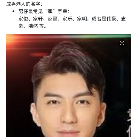
成香港人的名字：
男仔最常见“
家
”字辈：
家俊、家轩、家豪、家乐、家明，或者是伟豪、志
豪、浩然 等。