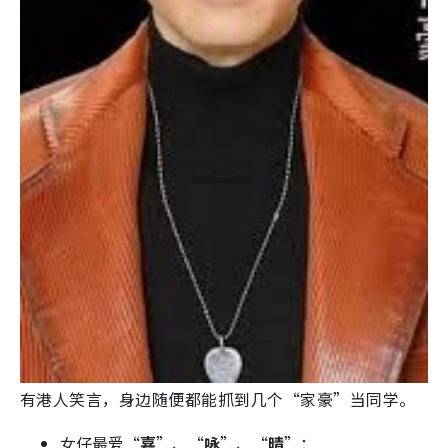
有港人笑言，身边随便都能抓到几个“家豪”当同学。
女仔最爱“
嘉
”、“
咏
”、“
晴
”：