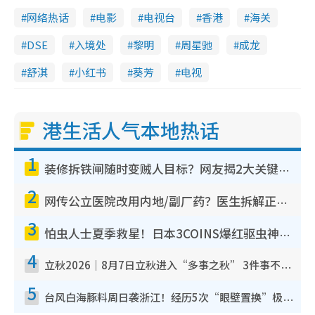
网络热话
电影
电视台
香港
海关
DSE
入境处
黎明
周星驰
成龙
舒淇
小红书
葵芳
电视
港生活人气本地热话
1
装修拆铁闸随时变贼人目标？网友揭2大关键用途：装新款等于白装？附新旧铁闸分别
2
网传公立医院改用内地/副厂药？医生拆解正副厂分别，揭4类人换药随时出事
3
怕虫人士夏季救星！日本3COINS爆红驱虫神器$45起 1招“全程免触碰”轻松搞定小强
4
立秋2026｜8月7日立秋进入“多事之秋” 3件事不可做！专家教6招开运 清杂物／钱包纳气接好运
5
台风白海豚料周日袭浙江！经历5次“眼壁置换”极罕见 成登陆内地最长途台风