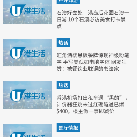
石澳好去处︱港岛后花园石澳一
日游 10个石澳必访美食打卡景
点
热话
旺角酒楼黑板餐牌惊现神级粉笔
字 手写美观如电脑字体 网友狂
赞：被餐饮业耽误的书法家
热话
香港机场打出租车遇“黑的”，
计价器狂跳未过红磡隧道已爆
$400，楼主做一事即减价
餐厅情报