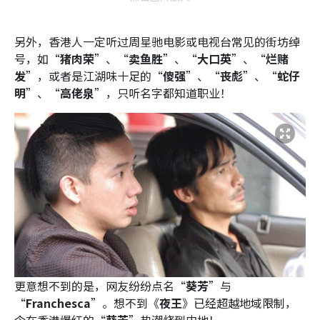
另外，香港人一定听过周星驰电影或电视台常见的街坊绰
号，如“
猪肉荣
”、“
卖鱼胜
”、“
大口英
”、“
烂赌
发
”，或者是江湖味十足的“
傻强
”、“
丧彪
”、“
蛇仔
明
”、“
高佬泉
”，只听名字都知道职业！
更意想不到的是，网友纷纷点名“
葵芳
”与
“
Franchesca
”。想不到《
夜王
》已经超越地域限制，
令在香港爆红的“
葵芳
”热潮烧到内地！