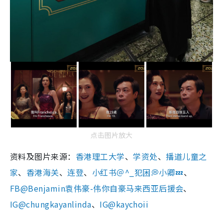
点击图片放大
资料及图片来源：
香港理工大学
、
学资处
、
播道儿童之
家
、
香港海关
、
连登
、
小红书＠
^_犯困💭小卿💤
、
FB@Benjamin袁伟豪-伟你自豪马来西亚后援会
、
IG@chungkayanlinda
、
IG@kaychoii