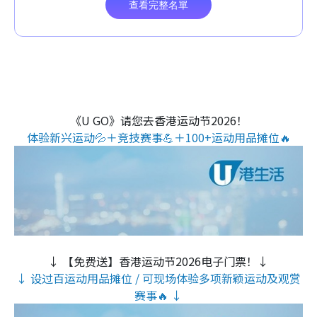
《U GO》请您去香港运动节2026！
体验新兴运动💦＋竞技赛事💪＋100+运动用品摊位🔥
↓ 【免费送】香港运动节2026电子门票！↓
↓ 设过百运动用品摊位 / 可现场体验多项新颖运动及观赏
赛事🔥 ↓