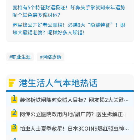
面相有5个特征财运极旺！睇鼻头手掌就知来年运势
呢个掌色最多偏财运？
苏民峰公开好老公面相！必睇8大“隐藏特征”！眼
珠大最锡老婆？呢样好多人睇错！
职业生涯
网络热话
港生活人气本地热话
1
装修拆铁闸随时变贼人目标？网友揭2大关键用途：装新款等于白装？附新旧铁闸分别
2
网传公立医院改用内地/副厂药？医生拆解正副厂分别，揭4类人换药随时出事
3
怕虫人士夏季救星！日本3COINS爆红驱虫神器$45起 1招“全程免触碰”轻松搞定小强