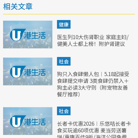
相关文章
健康
医生列10大伤肾职业 家庭主妇/
健美人士都上榜！附护肾建议
社会
狗只入食肆懒人包︱5.18起接受
食肆提交申请 3类食肆仍禁入＋
狗主必读3大守则（附宠物友善
餐厅推荐）
社会
长者卡优惠2026︱乐悠咭长者卡
食买玩逾60项优惠 麦当劳送薯
饼/惠康百佳9折/海洋公园免费