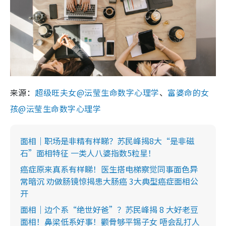
来源：
超级旺夫女@沄莹生命数字心理学
、
富婆命的女
孩@沄莹生命数字心理学
面相｜职场是非精有样睇？苏民峰揭8大“是非磁
石”面相特征 一类人八婆指数5粒星！
癌症原来真系有样睇！医生搭电梯察觉同事面色异
常暗沉 劝做肠镜惊揭患大肠癌 3大典型癌症面相公
开
面相｜边个系“绝世好爸”？苏民峰揭 8 大好老豆
面相！鼻梁低系好事！颧骨够平锡子女 唔会乱打人