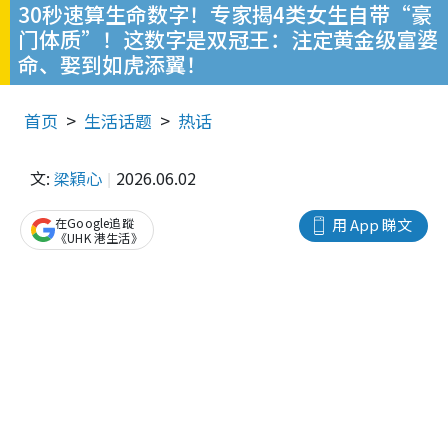
30秒速算生命数字！专家揭4类女生自带“豪
门体质”！这数字是双冠王：注定黄金级富婆
命、娶到如虎添翼！
首页
生活话题
热话
文:
梁穎心
2026.06.02
在Google追蹤
用 App 睇文
《UHK 港生活》