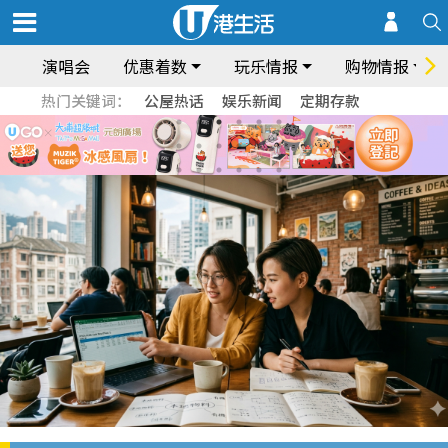
演唱会
优惠着数
玩乐情报
购物情报
热门关键词：
公屋热话
娱乐新闻
定期存款