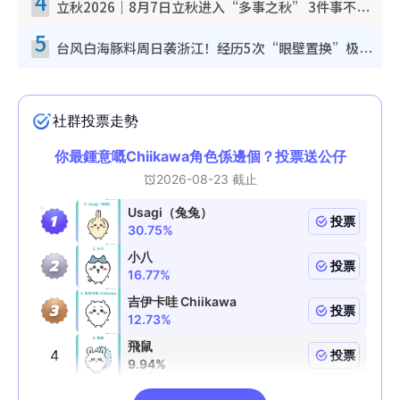
4
立秋2026｜8月7日立秋进入“多事之秋” 3件事不可做！专家教6招开运 清杂物／钱包纳气接好运
5
台风白海豚料周日袭浙江！经历5次“眼壁置换”极罕见 成登陆内地最长途台风