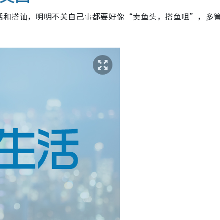
话和搭讪，明明不关自己事都要好像“卖鱼头，搭鱼咀”，多