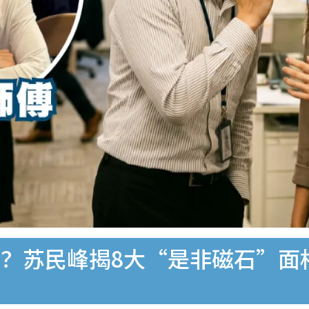
？苏民峰揭8大“是非磁石”面相