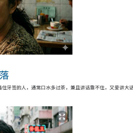
疏落
插住牙签的人，通常口水多过茶，兼且讲话靠不住，又爱讲大