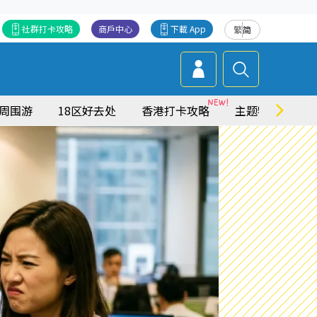
社群打卡攻略
商戶中心
下載 App
繁
简
周围游
18区好去处
香港打卡攻略
主题特集