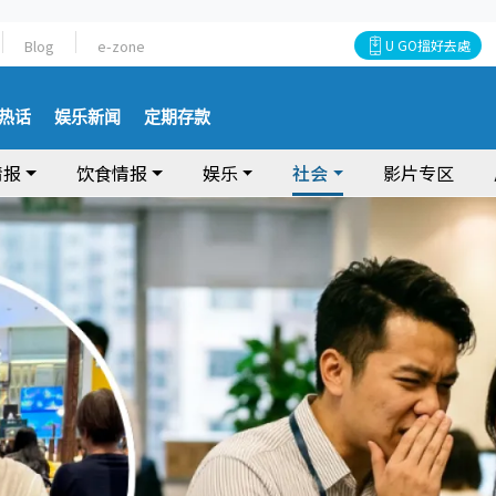
Blog
e-zone
U GO搵好去處
热话
娱乐新闻
定期存款
情报
饮食情报
娱乐
社会
影片专区