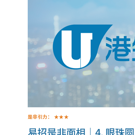
是非引力：
★★★
易招是非面相｜4. 眼珠