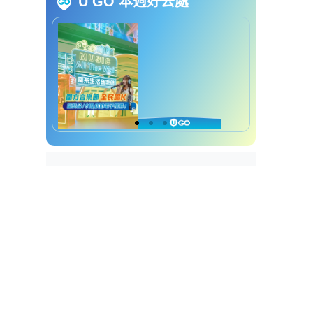
U GO 本週好去處
易招是非面相｜7. 吹火嘴型
易招是非面相｜8. 倒夹牙