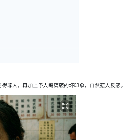
易得罪人，再加上予人嘴藐藐的坏印象，自然惹人反感。