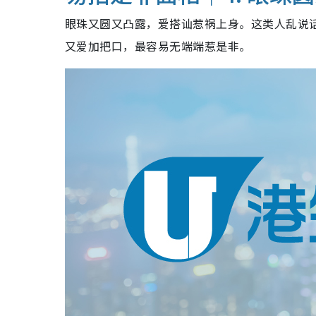
眼珠又圆又凸露，爱搭讪惹祸上身。这类人乱说
又爱加把口，最容易无端端惹是非。