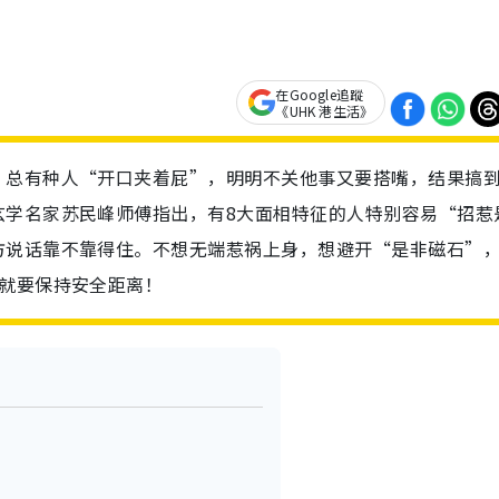
在Google追蹤
《UHK 港生活》
，总有种人“开口夹着屁”，明明不关他事又要搭嘴，结果搞
玄学名家苏民峰师傅指出，有8大面相特征的人特别容易“招惹
方说话靠不靠得住。不想无端惹祸上身，想避开“是非磁石”
征就要保持安全距离！