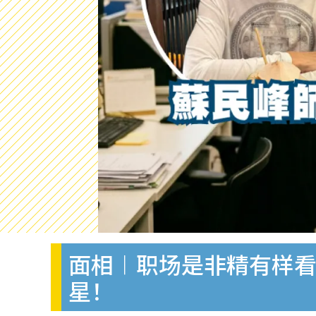
面相︱职场是非精有样看
星！