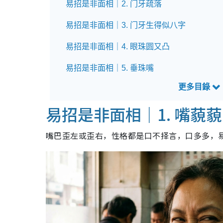
易招是非面相｜2. 门牙疏落
易招是非面相｜3. 门牙生得似八字
易招是非面相｜4. 眼珠圆又凸
易招是非面相｜5. 垂珠嘴
易招是非面相｜6. 上唇过厚
易招是非面相｜1. 嘴藐藐
易招是非面相｜7. 吹火嘴型
易招是非面相｜8. 倒夹牙
嘴巴歪左或歪右，性格都是口不择言，口多多，