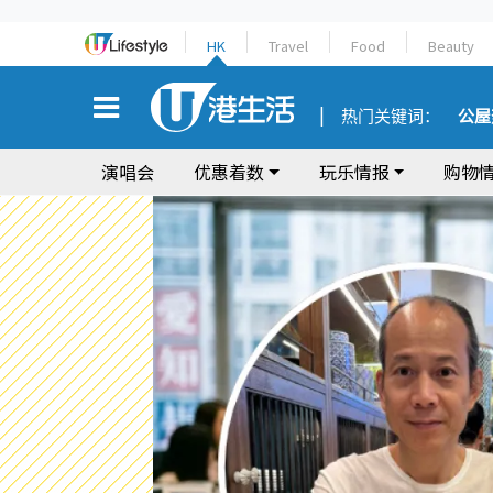
HK
Travel
Food
Beauty
热门关键词：
公屋
演唱会
优惠着数
玩乐情报
购物