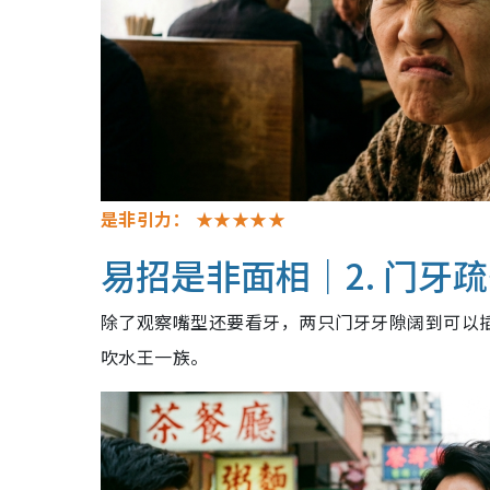
是非引力：
★★★★★
易招是非面相｜2. 门牙
除了观察嘴型还要看牙，两只门牙牙隙阔到可以
吹水王一族。