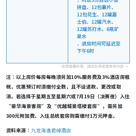
拼盘、12包薯片、
12包花生、12罐嘉
士伯、12罐汽水、
12罐苏打水、6瓶矿
泉水
．退房时间可延迟至
下午6时
注︰以上房价每房每晚须另加10%服务费及3%酒店房租
税，优惠预订时须缴付全数，且不设退款、更改或取
消。若选择于星期五至星期六或7月19日（决赛夜）入住
“豪华海景客房”及“优越城景塔楼套房”，需另加
300元附加费、入住总统套房则需缴付1万元押金。
资料来源︰
九龙海逸君绰酒店