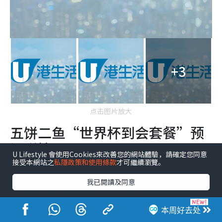
+3
点击图片放大
五饼二鱼“世界杯到会套餐”预
订详情
U Lifestyle 會使用Cookies來改善您的網站體驗，請確定您同意
接受本網站之
私隱政策和使用條款
才可繼續瀏覽。
我已閱讀及同意
五饼二鱼“世界杯到
2026年6月11日至7
会套餐”预订日期
月19日
本周好去处