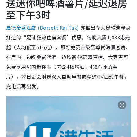
送迷你吧啤酒薯片/延迟退房
至下午3时
启德帝盛酒店 (Dorsett Kai Tak)
亦推出专为足球迷量身
打造的“
足球狂热住宿套餐”
优惠，每晚只需1,033港元
起（人均低至516元），即可免费升级至尊尚海景客房、
在房内一边叹免费啤酒一边欣赏4K高清直播。大家更可
免费享用房内迷你吧（内含4罐啤酒、4罐汽水及薯
片），翌日更会附送双人自助早餐或精选中/西式午餐，
充电后再出发。