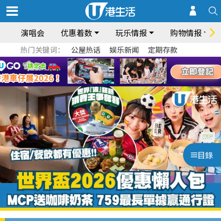
演唱会
优惠着数
玩乐情报
购物情报
热门关键词：
公屋热话
娱乐新闻
定期存款
目錄