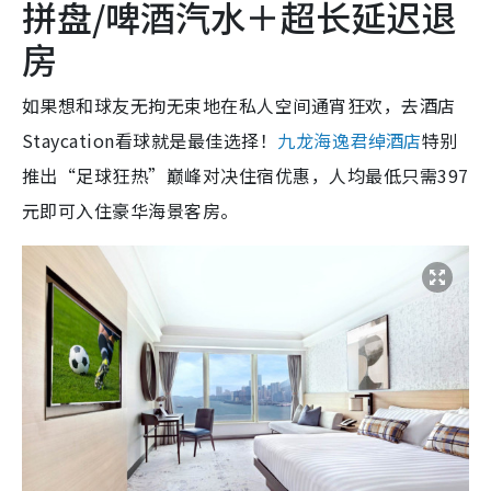
拼盘/啤酒汽水＋超长延迟退
房
如果想和球友无拘无束地在私人空间通宵狂欢，去酒店
Staycation看球就是最佳选择！
九龙海逸君绰酒店
特别
推出“足球狂热”巅峰对决住宿优惠，人均最低只需397
元即可入住豪华海景客房。