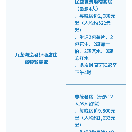
优越城景塔楼套房
（最多4人）
．每晚房价2,088元
起（人均约522元
起）
．附送2包薯片、2
包花生、2罐嘉士
伯、2罐汽水、2罐
九龙海逸君绰酒店住
苏打水
宿套餐类型
．退房时间可延迟至
下午4时
总统套房（
最多12
人/6人留宿）
．每晚房价9,800元
起（人均约1,633元
起）
．附送3份自选小食