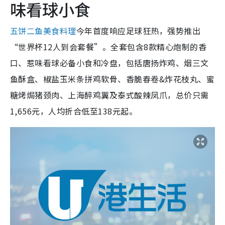
味看球小食
五饼二鱼美食料理
今年首度响应足球狂热，强势推出
“世界杯12人到会套餐”。全套包含8款精心炮制的香
口、惹味看球必备小食和冷盘，包括唐扬炸鸡、烟三文
鱼酥盒、椒盐玉米条拼鸡软骨、香脆春卷&炸花枝丸、蜜
糖烤焗猪颈肉、上海醉鸡翼及泰式酸辣凤爪，总价只需
1,656元，人均折合低至138元起。