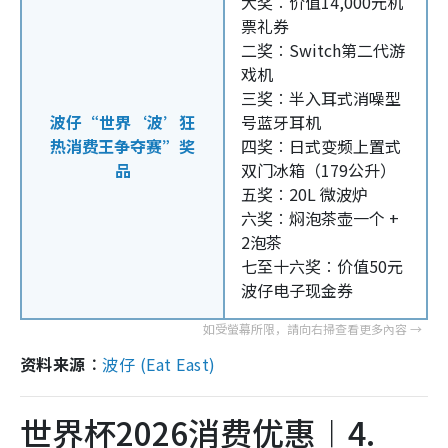
大奖︰价值14,000元机
票礼券
二奖︰Switch第二代游
戏机
三奖︰半入耳式消噪型
波仔“世界‘波’狂
号蓝牙耳机
热消费王争夺赛”奖
四奖︰日式变频上置式
品
双门冰箱（179公升）
五奖︰20L 微波炉
六奖︰焖泡茶壶一个 +
2泡茶
七至十六奖︰价值50元
波仔电子现金券
资料来源︰
波仔 (Eat East)
世界杯2026消费优惠︱4.