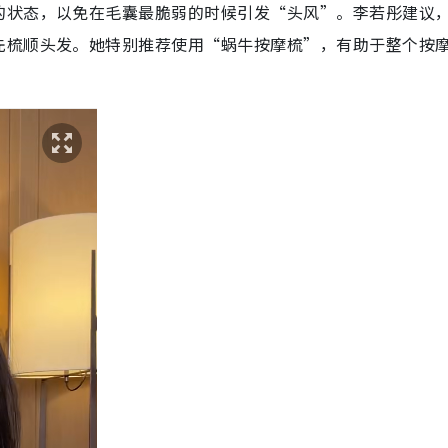
的状态，以免在毛囊最脆弱的时候引发“头风”。李若彤建议
先梳顺头发。她特别推荐使用“蜗牛按摩梳”，有助于整个按