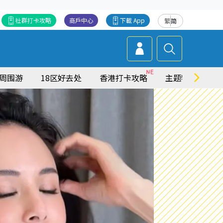
社群打卡攻略
商戶中心
下載 App
繁
简
周围游
18区好去处
香港打卡攻略
主题特集