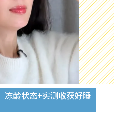
”冻龄状态+实测收获好睡