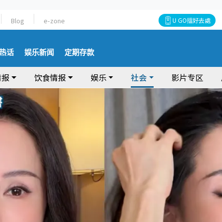
Blog
e-zone
U GO搵好去處
热话
娱乐新闻
定期存款
情报
饮食情报
娱乐
社会
影片专区