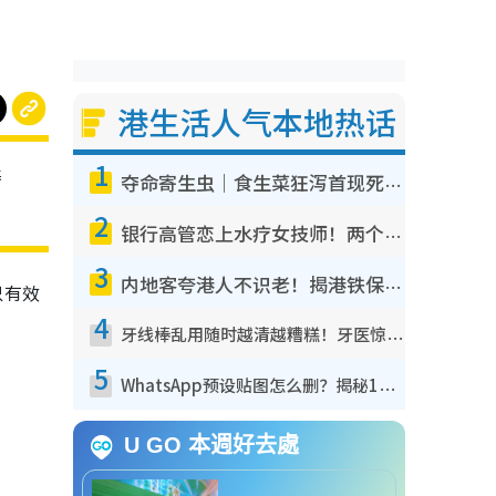
港生活人气本地热话
1
养
夺命寄生虫｜食生菜狂泻首现死者！疫潮恶化录1.8万宗病例 揭洗菜3大谬误
2
银行高管恋上水疗女技师！两个月借128万惊觉“沉船”沉落火海 揭背后疑似邪教操控卖淫
3
内地客夸港人不识老！揭港铁保鲜级冷气 港人求放过：别投诉
只有效
4
牙线棒乱用随时越清越糟糕！牙医惊揭盲目过户细菌恐致蛀牙：这种才是日常真保养
5
WhatsApp预设贴图怎么删？揭秘1招“反向操作”还原简洁界面 附3步实测教程
U GO 本週好去處