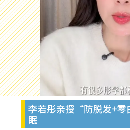
李若彤亲授“防脱发+零
眠