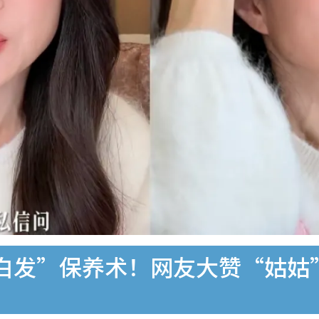
白发”保养术！网友大赞“姑姑