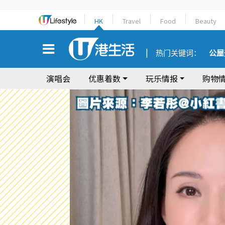
HK
Travel
Food
Beauty
热门关键词：
公屋
演唱会
优惠着数
玩乐情报
购物