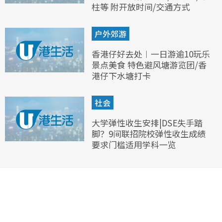
柱等 附开放时间/交通方式
户外郊游
香港仔好去处︱一日游逾10玩乐
景点美食 特色避风塘游览团/香
港仔下水塘打卡
社会
大学弹性收生安排|DSE失手踏
脚？9间联招院校弹性收生成绩
要求门槛适用学科一览