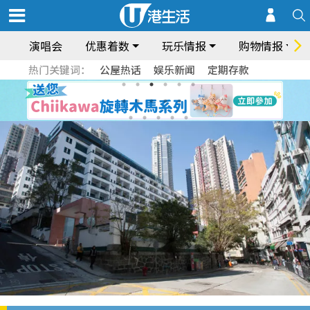
演唱会
优惠着数
玩乐情报
购物情报
热门关键词：
公屋热话
娱乐新闻
定期存款