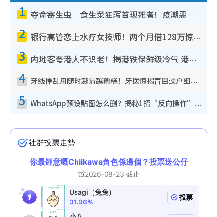
1
夺命寄生虫｜食生菜狂泻首现死者！疫潮恶化录1.8万宗病例 揭洗菜3大谬误
2
银行高管恋上水疗女技师！两个月借128万惊觉“沉船”沉落火海 揭背后疑似邪教操控卖淫
3
内地客夸港人不识老！揭港铁保鲜级冷气 港人求放过：别投诉
4
牙线棒乱用随时越清越糟糕！牙医惊揭盲目过户细菌恐致龋齿：这种才是日常真保养
5
WhatsApp预设贴图怎么删？揭秘1招“反向操作”还原简洁界面 附3步实测教程