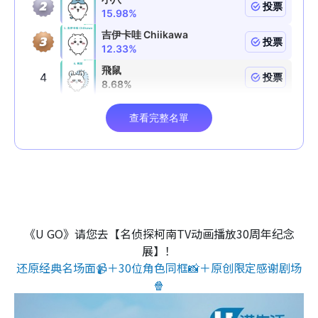
《U GO》请您去【名侦探柯南TV动画播放30周年纪念
展】！
还原经典名场面📹＋30位角色同框📸＋原创限定感谢剧场
🍿