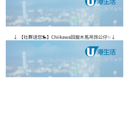
↓ 【社群送您🎠】Chiikawa回旋木⾺吊饰公仔✨↓