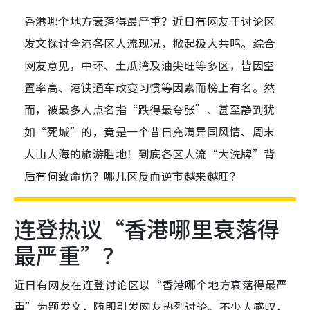
香港哪个地方衰落得最严重？近日有网友于讨论区
发文探讨全港各区人流现况，掀起极大共鸣。综合
网友意见，中环、土瓜湾及油尖旺等多区，皆因空
置率高、港铁通车改变习惯等因素而榜上有名。然
而，被最多人点名指“跌得最夸张”、甚至静到犹
如“死城”的，竟是一个昔日充满异国风情、周末
人山人海的旅游胜地！到底各区人流“大洗牌”背
后有何致命伤？哪几区反而逆市越来越旺？
连登热议“香港哪里衰落得
最严重”？
近日有网友在连登讨论区以“香港哪个地方衰落得最严
重”为题发文，随即引发网友热烈讨论。不少人感叹，