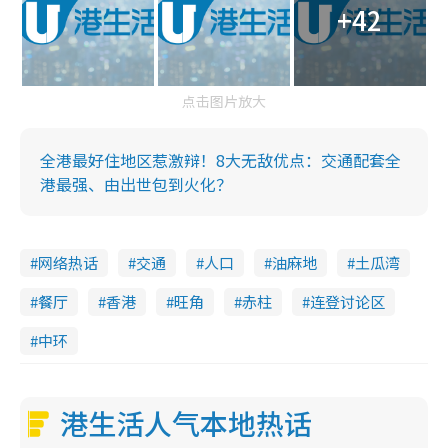
+42
点击图片放大
全港最好住地区惹激辩！8大无敌优点：交通配套全
港最强、由出世包到火化？
网络热话
交通
人口
油麻地
土瓜湾
餐厅
香港
旺角
赤柱
连登讨论区
中环
港生活人气本地热话