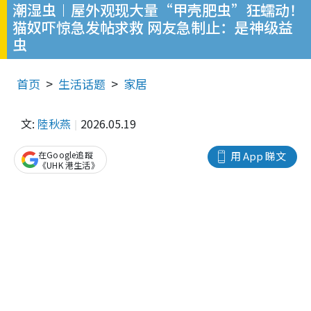
潮湿虫︱屋外观现大量“甲壳肥虫”狂蠕动！
猫奴吓惊急发帖求救 网友急制止：是神级益
虫
首页
生活话题
家居
文:
陸秋燕
2026.05.19
在Google追蹤
用 App 睇文
《UHK 港生活》