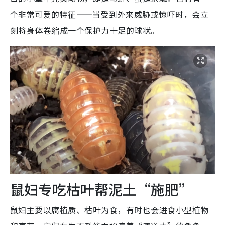
个非常可爱的特征——当受到外来威胁或惊吓时，会立
刻将身体卷缩成一个保护力十足的球状。
鼠妇专吃枯叶帮泥土“施肥”
鼠妇主要以腐植质、枯叶为食，有时也会进食小型植物