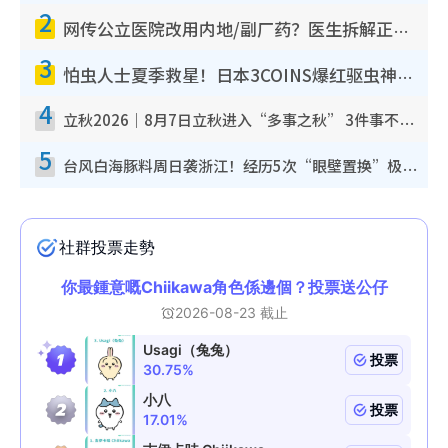
2
网传公立医院改用内地/副厂药？医生拆解正副厂分别，揭4类人换药随时出事
3
怕虫人士夏季救星！日本3COINS爆红驱虫神器$45起 1招“全程免触碰”轻松搞定小强
4
立秋2026｜8月7日立秋进入“多事之秋” 3件事不可做！专家教6招开运 清杂物／钱包纳气接好运
5
台风白海豚料周日袭浙江！经历5次“眼壁置换”极罕见 成登陆内地最长途台风