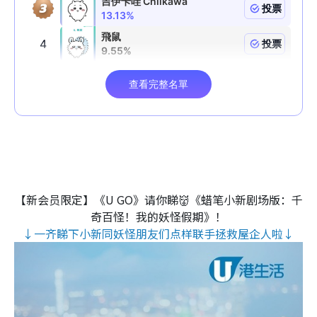
【新会员限定】《U GO》请你睇👹《蜡笔小新剧场版：千
奇百怪！我的妖怪假期》！
↓一齐睇下小新同妖怪朋友们点样联手拯救屋企人啦↓