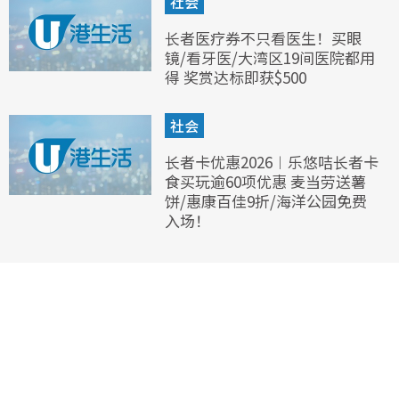
社会
长者医疗券不只看医生！买眼
镜/看牙医/大湾区19间医院都用
得 奖赏达标即获$500
社会
长者卡优惠2026︱乐悠咭长者卡
食买玩逾60项优惠 麦当劳送薯
饼/惠康百佳9折/海洋公园免费
入场！