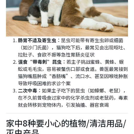
肠胃不适及寄生虫︰
昆虫可能带有寄生虫卵或细菌
（如沙门氏菌），猫狗吃下后，最常见会出现呕吐、
拉肚子、食欲不振等急性胃肠炎征状
误食“带毒刺”昆虫︰
若主子挑战蜜蜂、黄蜂、蜈
蚣或毛毛虫，容易被螫伤口部或食道。兽医最常接到
猫狗嘴唇肿成“香肠嘴”、流口水、甚至因喉咙肿胀
导致呼吸困难的求诊个案
二次中毒︰
如果主子吃下的昆虫（如蟑螂、老鼠），
在不久前曾吸食过家中的化学杀虫剂或老鼠药，毒素
就会转移到宠物体内，引发抽搐、器官衰竭
家中8种要小心的植物/清洁用品/
灭虫产品