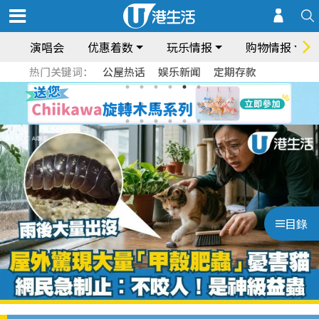
演唱会
优惠着数
玩乐情报
购物情报
热门关键词：
公屋热话
娱乐新闻
定期存款
目錄