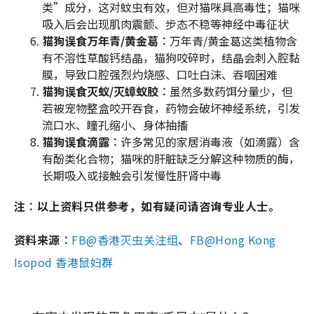
类”成分，这对蚊虫有效，但对猫咪具高毒性；猫咪
吸入后会出现肌肉震颤、步态不稳等神经中毒征状
猫狗误食万年青/黄金葛︰
万年青/黄金葛这类植物含
有不溶性草酸钙结晶，猫狗咬碎时，结晶会刺入腔黏
膜，导致口腔强烈灼烧感、口吐白沫、吞咽困难
猫狗误食灭蚁/灭蟑蚁胶︰
虽然多数药饵分量少，但
若被宠物整盒咬开吞食，药物会破坏神经系统，引发
流口水、瞳孔缩小、身体抽搐
猫狗误食滴露︰
许多常见的家居消毒液（如滴露）含
有酚类化合物；猫咪的肝脏缺乏分解这种物质的酶，
长期吸入或接触会引发慢性肝肾中毒
注︰以上资料只供参考，如有疑问请咨询专业人士。
资料来源︰
FB@香港灭虫关注组
、
FB@Hong Kong
Isopod 香港鼠妇群