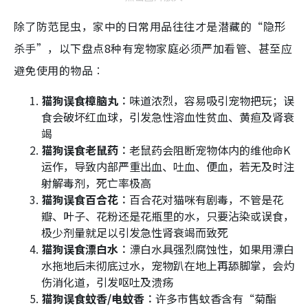
除了防范昆虫，家中的日常用品往往才是潜藏的“隐形
杀手”，以下盘点8种有宠物家庭必须严加看管、甚至应
避免使用的物品︰
猫狗误食樟脑丸︰
味道浓烈，容易吸引宠物把玩；误
食会破坏红血球，引发急性溶血性贫血、黄疸及肾衰
竭
猫狗误食老鼠药︰
老鼠药会阻断宠物体内的维他命K
运作，导致内部严重出血、吐血、便血，若无及时注
射解毒剂，死亡率极高
猫狗误食百合花︰
百合花对猫咪有剧毒，不管是花
瓣、叶子、花粉还是花瓶里的水，只要沾染或误食，
极少剂量就足以引发急性肾衰竭而致死
猫狗误食漂白水︰
漂白水具强烈腐蚀性，如果用漂白
水拖地后未彻底过水，宠物趴在地上再舔脚掌，会灼
伤消化道，引发呕吐及溃疡
猫狗误食蚊香/电蚊香︰
许多市售蚊香含有“菊酯