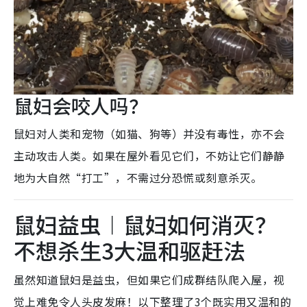
鼠妇会咬人吗？
鼠妇对人类和宠物（如猫、狗等）并没有毒性，亦不会
主动攻击人类。如果在屋外看见它们，不妨让它们静静
地为大自然“打工”，不需过分恐慌或刻意杀灭。
鼠妇益虫︱鼠妇如何消灭？
不想杀生3大温和驱赶法
虽然知道鼠妇是益虫，但如果它们成群结队爬入屋，视
觉上难免令人头皮发麻！以下整理了3个既实用又温和的