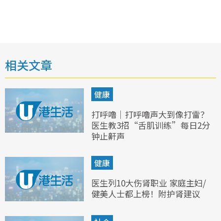
相关文章
健康
打呼噜｜打呼噜声大到像打雷？
医生教3招“舌肌训练”每日2分
钟止鼾声
健康
医生列10大伤肾职业 家庭主妇/
健美人士都上榜！附护肾建议