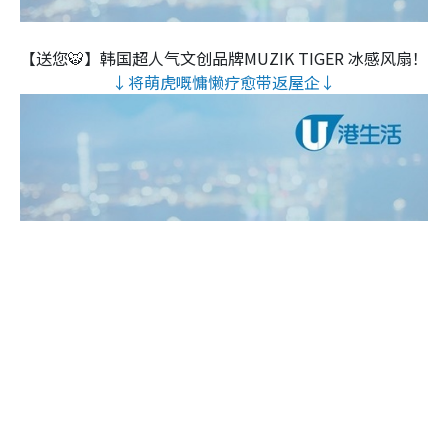
【送您🐯】韩国超人气文创品牌MUZIK TIGER 冰感风扇！
↓将萌虎嘅慵懒疗愈带返屋企↓