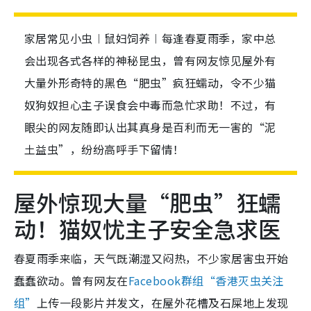
家居常见小虫︱鼠妇饲养︱每逢春夏雨季，家中总
会出现各式各样的神秘昆虫，曾有网友惊见屋外有
大量外形奇特的黑色“肥虫”疯狂蠕动，令不少猫
奴狗奴担心主子误食会中毒而急忙求助！不过，有
眼尖的网友随即认出其真身是百利而无一害的“泥
土益虫”，纷纷高呼手下留情！
屋外惊现大量“肥虫”狂蠕
动！猫奴忧主子安全急求医
春夏雨季来临，天气既潮湿又闷热，不少家居害虫开始
蠢蠢欲动。曾有网友在
Facebook群组“香港灭虫关注
组”
上传一段影片并发文，在屋外花槽及石屎地上发现