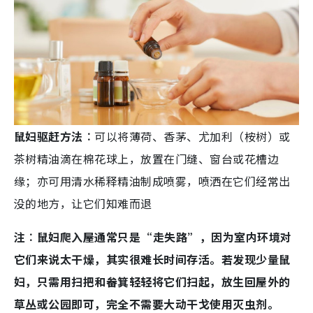
鼠妇驱赶方法︰
可以将薄荷、香茅、尤加利（桉树）或
茶树精油滴在棉花球上，放置在门缝、窗台或花槽边
缘；亦可用清水稀释精油制成喷雾，喷洒在它们经常出
没的地方，让它们知难而退
注︰鼠妇爬入屋通常只是“走失路”，因为室内环境对
它们来说太干燥，其实很难长时间存活。若发现少量鼠
妇，只需用扫把和畚箕轻轻将它们扫起，放生回屋外的
草丛或公园即可，完全不需要大动干戈使用灭虫剂。