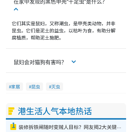
在家中发现的黑色甲壳“千足虫”是什么？
它们其实是鼠妇，又称潮虫，是甲壳类动物，并非
昆虫。它们是泥土的益虫，以枯叶为食，有助分解
腐植质，帮助泥土施肥。
鼠妇会对猫狗有害吗？
家居
昆虫
灭虫
港生活人气本地热话
1
装修拆铁闸随时变贼人目标？网友揭2大关键用途：装新款等于白装？附新旧铁闸分别