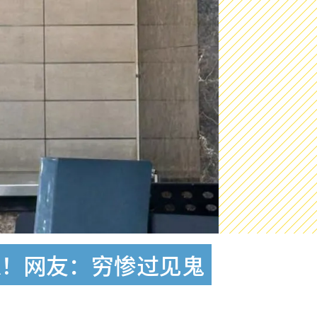
K！网友：穷惨过见鬼