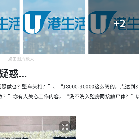
+2
点击图片放大
惑...
近照做乜？整车头相？”、“18000-30000这么阔的，点达到3
？要跑数？”亦有人关心工作内容，“洗不洗入殓房同接触尸体？”