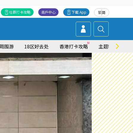
社群打卡攻略
商戶中心
下載 App
繁
简
周围游
18区好去处
香港打卡攻略
主题特集