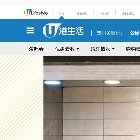
HK
Travel
Food
Beauty
热门关键词：
公屋
演唱会
优惠着数
玩乐情报
购物