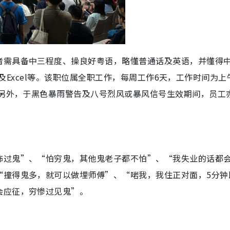
者需具备中三程度、操良好粤语，略懂普通话及英语，并懂得
ord及Excel等。该职位属全职工作，每周工作6天，工作时间为上
。另外，于黑色暴雨警告及八号烈风或暴风信号生效期间，员工
怖过鬼”、“怕穷鬼，其他鬼老子都不怕”、“我失业的话都
“撞得鬼多，就可以做埋师傅”、“啱我，我住正对面，5分钟
会应征，穷惨过见鬼”。