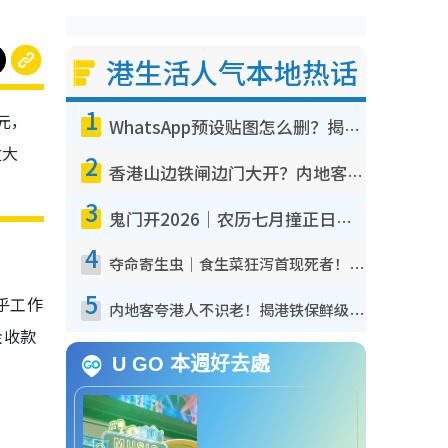
港生活人气本地热话
1
元，
WhatsApp预设贴图怎么删？揭秘1招“反向操作”还原简洁界面 附3步实测教程
发大
2
香港山边铁闸边门大开？内地客困惑意义何在！网友神回复：这种叫法理性防御
3
鬼门开2026｜农历七月撞正日全食特别邪？专家警告切忌做一事！揭4大禁忌+2招保平安
4
夺命寄生虫｜食生菜狂泻首现死者！疫潮恶化录1.8万宗病例 揭洗菜3大谬误
5
视乎工作
内地客夸港人不识老！揭港铁保鲜级冷气 港人求放过：别投诉
金收款
U GO 本週好去處