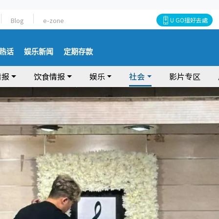
Blog
e-zone
U GO搵好去處
热话
娱乐新闻
定期存款
情报
饮食情报
娱乐
社会
影片专区