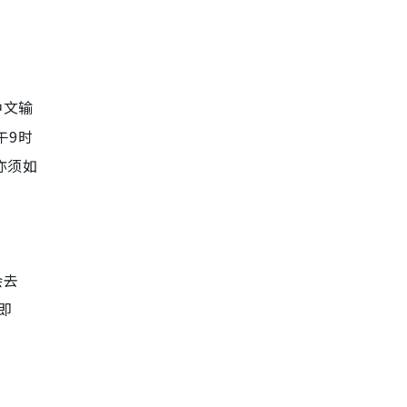
中文输
午9时
亦须如
会去
即