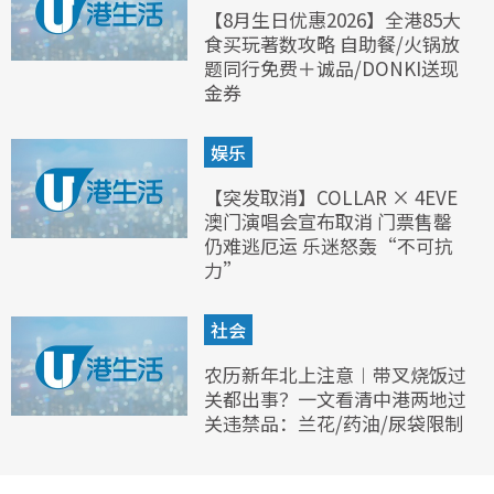
【8月生日优惠2026】全港85大
食买玩著数攻略 自助餐/火锅放
题同行免费＋诚品/DONKI送现
金券
娱乐
【突发取消】COLLAR × 4EVE
澳门演唱会宣布取消 门票售罄
仍难逃厄运 乐迷怒轰“不可抗
力”
社会
农历新年北上注意︱带叉烧饭过
关都出事？一文看清中港两地过
关违禁品：兰花/药油/尿袋限制