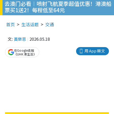
去澳门必看︱喷射飞航夏季超值优惠！港澳船
票买1送2！每程低至64元
首页
生活话题
交通
文:
黃樂恩
2026.05.18
在Google追蹤
用 App 睇文
《UHK 港生活》