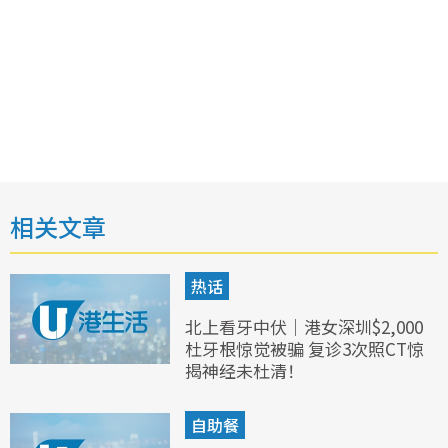
相关文章
热话
北上看牙中伏｜港女深圳$2,000
杜牙根惊觉被骗 复诊3次照CT惊
揭神经未杜清！
自助餐