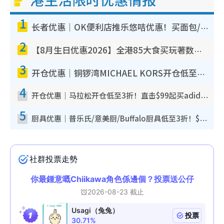
1
长者优惠｜OK便利店推乐悠咭优惠！买面包/牛奶/保健品拍卡即减
2
【8月生日优惠2026】全港85大食买玩著数攻略 自助餐/火锅放题同行免费＋诚品/DONKI送现金券
3
开仓优惠｜铜锣湾MICHAEL KORS开仓低至17折！直击$500起买手袋/钱包/鞋款 必买经典Jet Set系列
4
开仓优惠｜马拉松开仓低至3折！直击$99起买adidas／New Balance／Puma鞋款 STANLEY保温杯劈价至$119起
5
厨具优惠｜普乐氏/意美厨/Buffalo厨具低至3折！$89起买煎锅/炒锅/个人锅 同场小家电激减至$99起