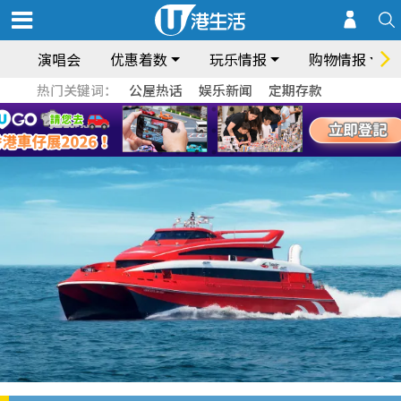
演唱会
优惠着数
玩乐情报
购物情报
热门关键词：
公屋热话
娱乐新闻
定期存款