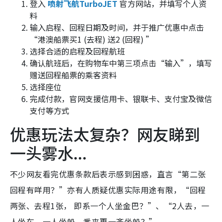
登入
喷射飞航TurboJET
官方网站，并填写个人资
料
输入启程、回程日期及时间，并于推广优惠中点击
“港澳船票买1 (去程) 送2 (回程) ”
选择合适的启程及回程航班
确认航班后，在购物车中第三项点击“输入”，填写
赠送回程船票的乘客资料
选择座位
完成付款，官网支援信用卡、银联卡、支付宝及微信
支付等方式
优惠玩法太复杂？网友睇到
一头雾水...
不少网友看完优惠条款后表示感到困惑，直言“第二张
回程有咩用？”亦有人质疑优惠实际用途有限，“回程
两张、去程1张， 即系一个人坐金巴？”、“2人去，一
人坐车，一人坐船，番来再一齐坐船？”