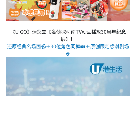
《U GO》请您去【名侦探柯南TV动画播放30周年纪念
展】！
还原经典名场面📹＋30位角色同框📸＋原创限定感谢剧场
🍿