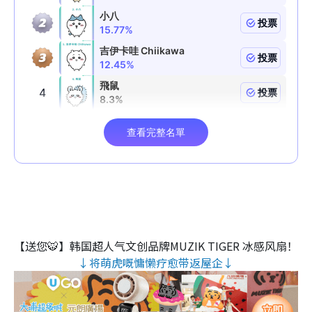
【送您🐯】韩国超人气文创品牌MUZIK TIGER 冰感风扇！
↓将萌虎嘅慵懒疗愈带返屋企↓