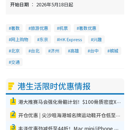
开始日期
2026年5月18日起
著数
旅游优惠
机票
著数优惠
网上购物
东京
HK Express
兴趣
北京
台北
济州
高雄
台中
槟城
交通
港生活限时优惠情报
1
港大推赛马会强化骨骼计划！$100骨质密度X光检查 完成免费运动训练送超市礼券！附参加资格
2
开仓优惠 | 尖沙咀海港城名牌运动鞋开仓低至1折！On鞋$899起/Joy&Peace鞋履$98起
3
丰泽优惠劲减低至44折！Mac mini/iPhone 17 Pro大减价！厨房家电$220起