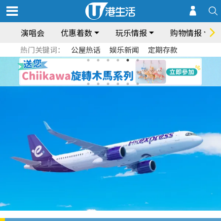
演唱会
优惠着数
玩乐情报
购物情报
热门关键词：
公屋热话
娱乐新闻
定期存款