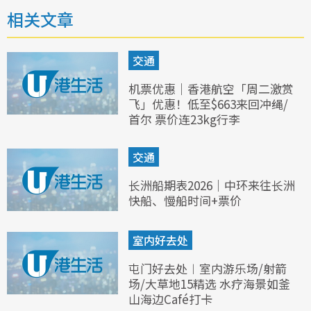
相关文章
交通
机票优惠｜香港航空「周二激赏
飞」优惠！低至$663来回冲绳/
首尔 票价连23kg行李
交通
长洲船期表2026｜中环来往长洲
快船、慢船时间+票价
室内好去处
屯门好去处︱室内游乐场/射箭
场/大草地15精选 水疗海景如釜
山海边Café打卡