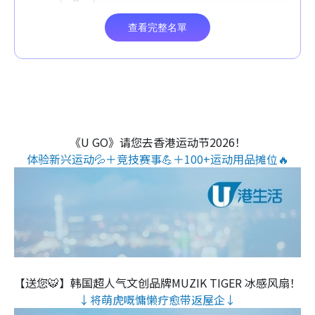
《U GO》请您去香港运动节2026！
体验新兴运动💦＋竞技赛事💪＋100+运动用品摊位🔥
【送您🐯】韩国超人气文创品牌MUZIK TIGER 冰感风扇！
↓将萌虎嘅慵懒疗愈带返屋企↓