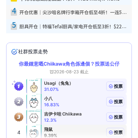
4
开仓优惠｜尖沙咀名牌行李箱开仓低至4折！一连5日 American Tourister/ace./Hallmark $200起
5
厨具开仓｜特福Tefal厨具/家电开仓低至3折！$220起买平底锅/炒锅/汤锅！电饭煲/吸尘器/挂烫机$418起