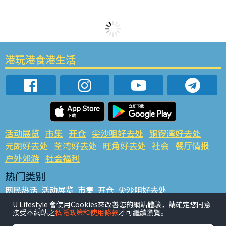
港玩港食港生活
活动展览
市集
开仓
尖沙咀好去处
铜锣湾好去处
元朗好去处
荃湾好去处
旺角好去处
社会
餐厅情报
户外郊游
社会福利
热门类别
网民热话
活动展览
市集
开仓
尖沙咀好去处
铜锣湾好去处
元朗好去处
荃湾好去处
旺角好去处
社会
U Lifestyle 會使用Cookies來改善您的網站體驗，請確定您同意
接受本網站之
私隱政策和使用條款
才可繼續瀏覽。
餐厅情报
户外郊游