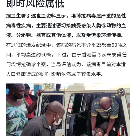
即时风险属低
据卫生署引述世卫资料显示，埃博拉病毒属严重的急性
病毒性疾病，主要透过密切接触受感染人类或动物的血
液、分泌物、器官或其他体液，以及受污染环境传播。
在过往的爆发纪录中，该病的病死率介乎25%至90%之
间，平均高达约50%。不过，由于香港至今从未录得任
何埃博拉确诊个案，当局评估认为，该病毒目前对本港
人口健康造成的即时影响依然属于较低水平。