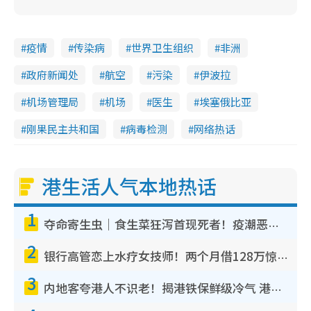
疫情
传染病
世界卫生组织
非洲
政府新闻处
航空
污染
伊波拉
机场管理局
机场
医生
埃塞俄比亚
刚果民主共和国
病毒检测
网络热话
港生活人气本地热话
1
夺命寄生虫｜食生菜狂泻首现死者！疫潮恶化录1.8万宗病例 揭洗菜3大谬误
2
银行高管恋上水疗女技师！两个月借128万惊觉“沉船”沉落火海 揭背后疑似邪教操控卖淫
3
内地客夸港人不识老！揭港铁保鲜级冷气 港人求放过：别投诉