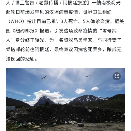
人 / 世卫警告 / 老鼠传播 / 阿根廷旅游】一艘南极观光
邮轮日前爆发罕见的汉坦病毒疫情，世界卫生组织
（WHO）指出目前已累计3人死亡、5人确诊染病。据美
国《纽约邮报》报道，引发这场致命疫情的“零号病
人”身分终于曝光，为一名资深鸟类学家，与同行妻子
乘搭邮轮前往阿根廷，最终双双因病客死异乡，酿成无
法挽回的悲剧。