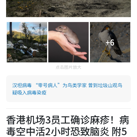
+6
点击图片放大
汉坦病毒 “零号病人”为鸟类学家 曾到垃圾山观鸟
疑吸入病毒染疫
香港机场3员工确诊麻疹！病
毒空中活2小时恐致脑炎 附5