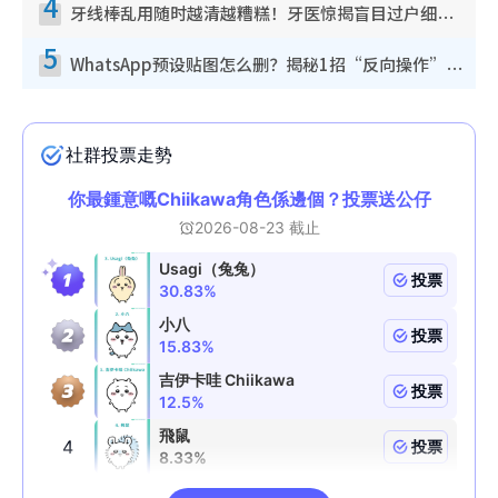
4
牙线棒乱用随时越清越糟糕！牙医惊揭盲目过户细菌恐致蛀牙：这种才是日常真保养
5
WhatsApp预设贴图怎么删？揭秘1招“反向操作”还原简洁界面 附3步实测教程