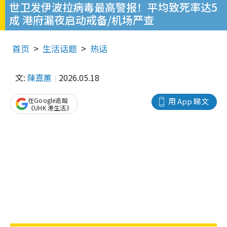
世卫发伊波拉病毒最高警报！平均致死率达5
成 港府漏夜启动戒备/机场严查
首页
生活话题
热话
文:
陳嘉蕙
2026.05.18
在Google追蹤
用 App 睇文
《UHK 港生活》