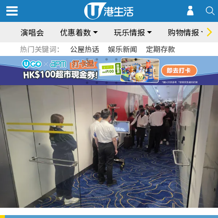
演唱会
优惠着数
玩乐情报
购物情报
热门关键词：
公屋热话
娱乐新闻
定期存款