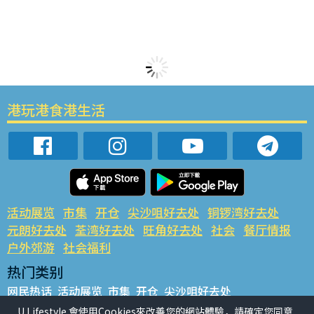
港玩港食港生活
活动展览
市集
开仓
尖沙咀好去处
铜锣湾好去处
元朗好去处
荃湾好去处
旺角好去处
社会
餐厅情报
户外郊游
社会福利
热门类别
网民热话
活动展览
市集
开仓
尖沙咀好去处
铜锣湾好去处
元朗好去处
荃湾好去处
旺角好去处
社会
U Lifestyle 會使用Cookies來改善您的網站體驗，請確定您同意