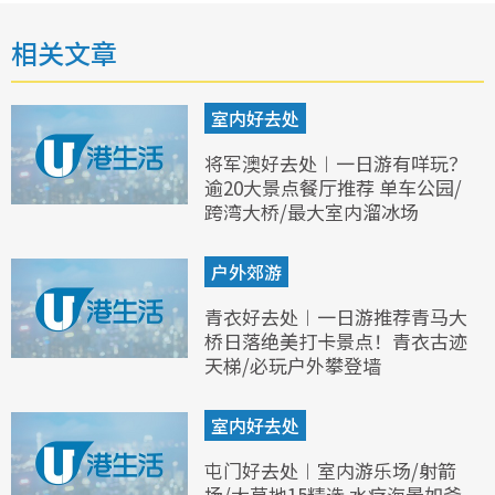
相关文章
室内好去处
将军澳好去处︱一日游有咩玩？
逾20大景点餐厅推荐 单车公园/
跨湾大桥/最大室内溜冰场
户外郊游
青衣好去处︱一日游推荐青马大
桥日落绝美打卡景点！青衣古迹
天梯/必玩户外攀登墙
室内好去处
屯门好去处︱室内游乐场/射箭
场/大草地15精选 水疗海景如釜